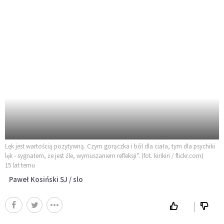
Lęk jest wartością pozytywną. Czym gorączka i ból dla ciała, tym dla psychiki
lęk - sygnałem, że jest źle, wymuszaniem refleksji”. (fot. kirikiri / flickr.com)
15 lat temu
Paweł Kosiński SJ / slo