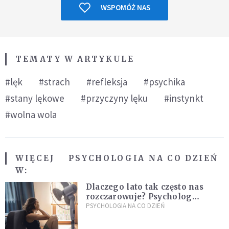
WSPOMÓŻ NAS
TEMATY W ARTYKULE
#lęk
#strach
#refleksja
#psychika
#stany lękowe
#przyczyny lęku
#instynkt
#wolna wola
WIĘCEJ
PSYCHOLOGIA NA CO DZIEŃ
W:
Dlaczego lato tak często nas
rozczarowuje? Psycholog
wyjaśnia, skąd bierze się presja
PSYCHOLOGIA NA CO DZIEŃ
na "najlepsze wakacje życia"