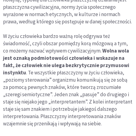
płaszczyzna cywilizacyjna, normy życia społecznego
wyrażone w normach etycznych, w kulturze i normach
prawa, według którego się postępuje w danej społeczności.
W życiu człowieka bardzo ważną rolę odgrywa też
świadomość, czyli obszar pomiędzy korą mózgową a tym,
co możemy nazwać wpływem cywilizacyjnym.
Wolna wola
jest oznaką podmiotowości człowieka i wskazuje na
fakt, że człowiek nie ulega bezkrytycznie przymusowi
instynktu
. Te wszystkie płaszczyzny w życiu człowieka,
„poziomy sterowania” organizmu komunikują się ze sobą
za pomocą pewnych znaków, które tworzą zrozumiałe
„szeregi semiotyczne”. Jeden znak „pasuje” do drugiego i
staje się niejako jego „interpretantem”. Z kolei interpretant
staje się sam znakiem i potrzebuje jakiegoś dalszego
interpretowania. Płaszczyzny interpretowania znaków
wzajemnie się przenikają i wpływają na siebie.