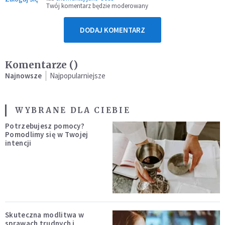
Twój komentarz będzie moderowany
DODAJ KOMENTARZ
Komentarze (
)
Najnowsze
Najpopularniejsze
WYBRANE DLA CIEBIE
Potrzebujesz pomocy?
Pomodlimy się w Twojej
intencji
Skuteczna modlitwa w
sprawach trudnych i