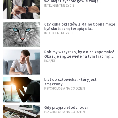
wolniej? Psychologowie znają
odpowiedź
INTELIGENTNE ŻYCIE
Czy kilka okładów z Maine Coona może
być skuteczną terapią dla
zestresowanych?
INTELIGENTNE ŻYCIE
Robimy wszystko, by o nich zapomnieć.
Okazuje się, że wiele na tym tracimy.
Czego mogą nas nauczyć porażki?
KSIĄŻKI
List do człowieka, który jest
zmęczony
PSYCHOLOGIA NA CO DZIEŃ
Gdy przyjaciel odchodzi
PSYCHOLOGIA NA CO DZIEŃ