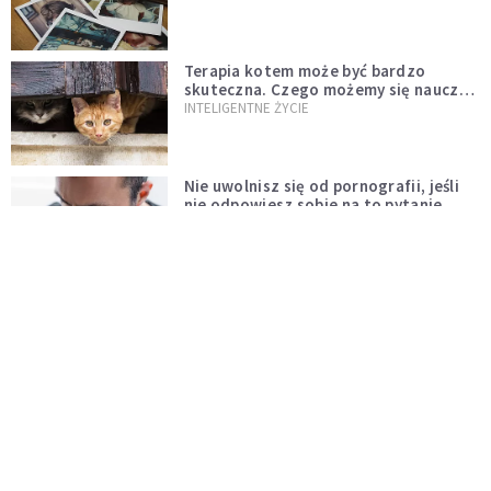
Terapia kotem może być bardzo
skuteczna. Czego możemy się nauczyć
od tych zwierząt?
INTELIGENTNE ŻYCIE
Nie uwolnisz się od pornografii, jeśli
nie odpowiesz sobie na to pytanie
PSYCHOLOGIA NA CO DZIEŃ