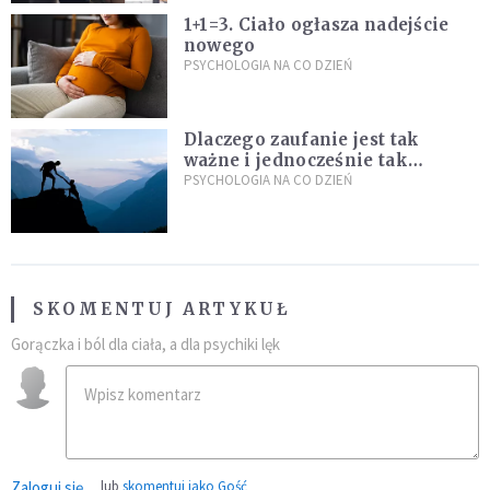
1+1=3. Ciało ogłasza nadejście
nowego
PSYCHOLOGIA NA CO DZIEŃ
Dlaczego zaufanie jest tak
ważne i jednocześnie tak
trudne?
PSYCHOLOGIA NA CO DZIEŃ
SKOMENTUJ ARTYKUŁ
Gorączka i ból dla ciała, a dla psychiki lęk
Zaloguj się
lub
skomentuj jako Gość