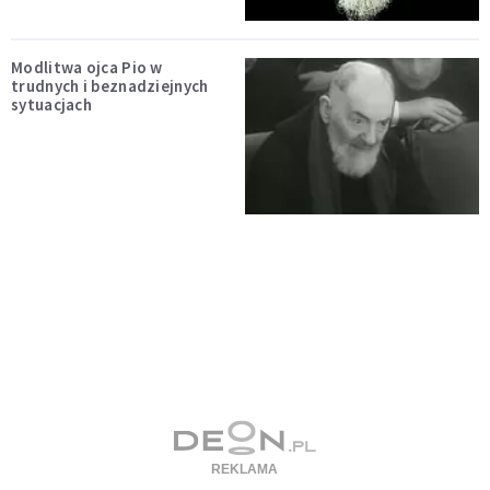
Modlitwa ojca Pio w
trudnych i beznadziejnych
sytuacjach