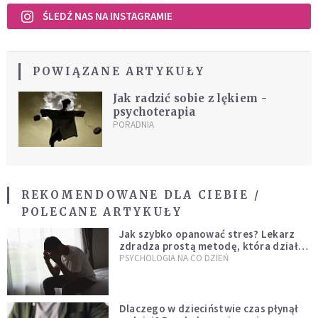
ŚLEDŹ NAS NA INSTAGRAMIE
POWIĄZANE ARTYKUŁY
Jak radzić sobie z lękiem -
psychoterapia
PORADNIA
REKOMENDOWANE DLA CIEBIE /
POLECANE ARTYKUŁY
Jak szybko opanować stres? Lekarz
zdradza prostą metodę, która działa
od razu
PSYCHOLOGIA NA CO DZIEŃ
Dlaczego w dzieciństwie czas płynął