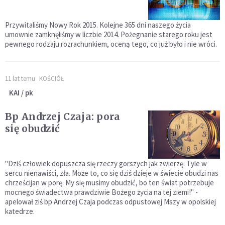
Przywitaliśmy Nowy Rok 2015. Kolejne 365 dni naszego życia
umownie zamknęliśmy w liczbie 2014. Pożegnanie starego roku jest
pewnego rodzaju rozrachunkiem, oceną tego, co już było i nie wróci.
11 lat temu
KOŚCIÓŁ
KAI / pk
Bp Andrzej Czaja: pora
się obudzić
"Dziś człowiek dopuszcza się rzeczy gorszych jak zwierzę. Tyle w
sercu nienawiści, zła. Może to, co się dziś dzieje w świecie obudzi nas
chrześcijan w porę. My się musimy obudzić, bo ten świat potrzebuje
mocnego świadectwa prawdziwie Bożego życia na tej ziemi!" -
apelował ziś bp Andrzej Czaja podczas odpustowej Mszy w opolskiej
katedrze.