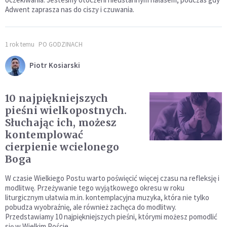
Adwent zaprasza nas do ciszy i czuwania.
1 rok temu
PO GODZINACH
Piotr Kosiarski
10 najpiękniejszych
pieśni wielkopostnych.
Słuchając ich, możesz
kontemplować
cierpienie wcielonego
Boga
W czasie Wielkiego Postu warto poświęcić więcej czasu na refleksję i
modlitwę. Przeżywanie tego wyjątkowego okresu w roku
liturgicznym ułatwia m.in. kontemplacyjna muzyka, która nie tylko
pobudza wyobraźnię, ale również zachęca do modlitwy.
Przedstawiamy 10 najpiękniejszych pieśni, którymi możesz pomodlić
się w Wielkim Poście.