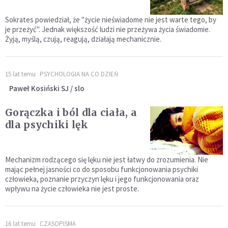
Sokrates powiedział, że "życie nieświadome nie jest warte tego, by
je przeżyć". Jednak większość ludzi nie przeżywa życia świadomie.
Żyją, myślą, czują, reagują, działają mechanicznie.
15 lat temu
PSYCHOLOGIA NA CO DZIEŃ
Paweł Kosiński SJ / slo
Gorączka i ból dla ciała, a
dla psychiki lęk
Mechanizm rodzącego się lęku nie jest łatwy do zrozumienia. Nie
mając pełnej jasności co do sposobu funkcjonowania psychiki
człowieka, poznanie przyczyn lęku i jego funkcjonowania oraz
wpływu na życie człowieka nie jest proste.
16 lat temu
CZASOPISMA