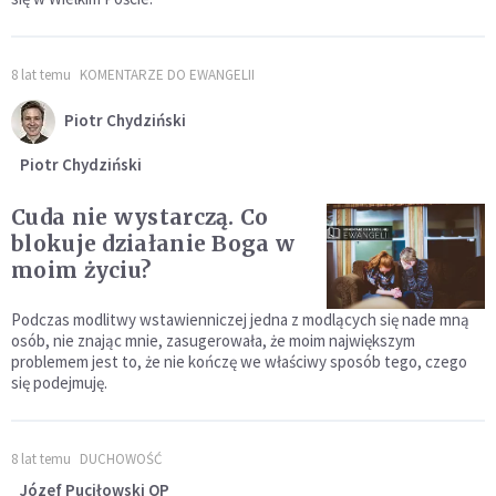
8 lat temu
KOMENTARZE DO EWANGELII
Piotr Chydziński
Piotr Chydziński
Cuda nie wystarczą. Co
blokuje działanie Boga w
moim życiu?
Podczas modlitwy wstawienniczej jedna z modlących się nade mną
osób, nie znając mnie, zasugerowała, że moim największym
problemem jest to, że nie kończę we właściwy sposób tego, czego
się podejmuję.
8 lat temu
DUCHOWOŚĆ
Józef Puciłowski OP