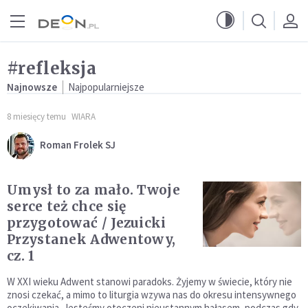
Przejdź do menu głównego
Przejdź do treści
#refleksja
Najnowsze
Najpopularniejsze
8 miesięcy temu
WIARA
Roman Frolek SJ
Umysł to za mało. Twoje
serce też chce się
przygotować / Jezuicki
Przystanek Adwentowy,
cz. 1
W XXI wieku Adwent stanowi paradoks. Żyjemy w świecie, który nie
znosi czekać, a mimo to liturgia wzywa nas do okresu intensywnego
oczekiwania. Jesteśmy otoczeni nieustannym hałasem, podczas gdy