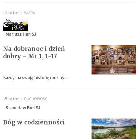
12 lat temu
WIARA
Mariusz Han SJ
Na dobranoc i dzień
dobry - Mt 1, 1-17
Każdy ma swoją historię rodziny…
15 lat temu
DUCHOWOŚĆ
Stanisław Biel SJ
Bóg w codzienności