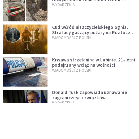
mężczyzny z czasów potopu
WYDARZENIA
szwedzkiego
Cud wśród niszczycielskiego ognia.
Strażacy gaszący pożary na Roztoczu
opublikowali niezwykłe zdjęcie
WIADOMOŚCI Z POLSKI
Krwawa strzelanina w Lubinie. 21-letni
podejrzany wciąż na wolności
WIADOMOŚCI Z POLSKI
Donald Tusk zapowiada uznawanie
zagranicznych związków
jednopłciowych. "Państwo oblało ten
WYDARZENIA
test"
Udało się! Polka w finale Eurowizji
WIADOMOŚCI Z POLSKI