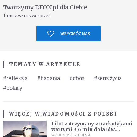
Tworzymy DEON.pl dla Ciebie
Tu możesz nas wesprzeć.
WSPOMÓŻ NAS
TEMATY W ARTYKULE
#refleksja
#badania
#cbos
#sens życia
#polacy
WIĘCEJ W:
WIADOMOŚCI Z POLSKI
Pilot zatrzymany z narkotykami
wartymi 3,6 mln dolarów.
Śledczy podejrzewają, że latał
WIADOMOŚCI Z POLSKI