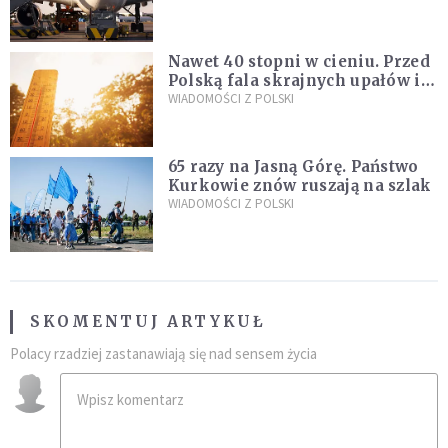
pod ich wpływem
Nawet 40 stopni w cieniu. Przed
Polską fala skrajnych upałów i
gwałtowne burze
WIADOMOŚCI Z POLSKI
65 razy na Jasną Górę. Państwo
Kurkowie znów ruszają na szlak
WIADOMOŚCI Z POLSKI
SKOMENTUJ ARTYKUŁ
Polacy rzadziej zastanawiają się nad sensem życia