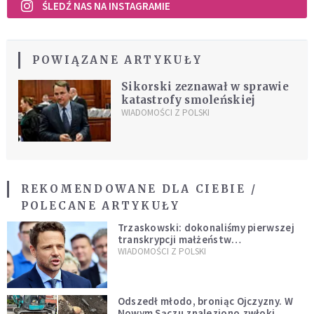
ŚLEDŹ NAS NA INSTAGRAMIE
POWIĄZANE ARTYKUŁY
Sikorski zeznawał w sprawie
katastrofy smoleńskiej
WIADOMOŚCI Z POLSKI
REKOMENDOWANE DLA CIEBIE /
POLECANE ARTYKUŁY
Trzaskowski: dokonaliśmy pierwszej
transkrypcji małżeństw
jednopłciowych. “Tak jak
WIADOMOŚCI Z POLSKI
zapowiadałem, bez zwłoki,
natychmiast”
Odszedł młodo, broniąc Ojczyzny. W
Nowym Sączu znaleziono zwłoki