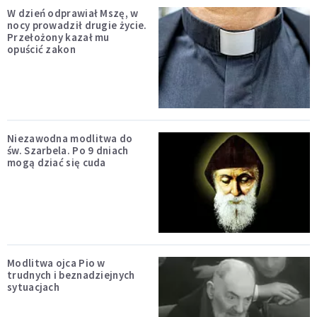
W dzień odprawiał Mszę, w
nocy prowadził drugie życie.
Przełożony kazał mu
opuścić zakon
Niezawodna modlitwa do
św. Szarbela. Po 9 dniach
mogą dziać się cuda
Modlitwa ojca Pio w
trudnych i beznadziejnych
sytuacjach