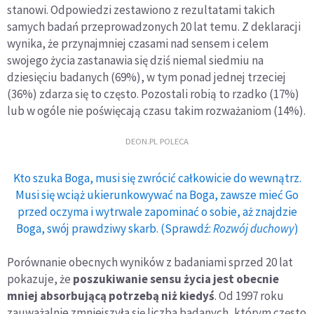
stanowi. Odpowiedzi zestawiono z rezultatami takich
samych badań przeprowadzonych 20 lat temu. Z deklaracji
wynika, że przynajmniej czasami nad sensem i celem
swojego życia zastanawia się dziś niemal siedmiu na
dziesięciu badanych (69%), w tym ponad jednej trzeciej
(36%) zdarza się to często. Pozostali robią to rzadko (17%)
lub w ogóle nie poświęcają czasu takim rozważaniom (14%).
DEON.PL POLECA
Kto szuka Boga, musi się zwrócić całkowicie do wewnątrz.
Musi się wciąż ukierunkowywać na Boga, zawsze mieć Go
przed oczyma i wytrwale zapominać o sobie, aż znajdzie
Boga, swój prawdziwy skarb. (Sprawdź:
Rozwój duchowy
)
Porównanie obecnych wyników z badaniami sprzed 20 lat
pokazuje, że
poszukiwanie sensu życia jest obecnie
mniej absorbującą potrzebą niż kiedyś
. Od 1997 roku
zauważalnie zmniejszyła się liczba badanych, którym często