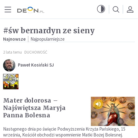
Przejdź do menu głównego
Przejdź do treści
#św bernardyn ze sieny
Najnowsze
Najpopularniejsze
2 lata temu
DUCHOWOŚĆ
Paweł Kosiński SJ
Mater dolorosa –
Najświętsza Maryja
Panna Bolesna
Następnego dnia po święcie Podwyższenia Krzyża Pańskiego, 15
września, Kościół obchodzi wspomnienie Matki Bożej Bolesnej.