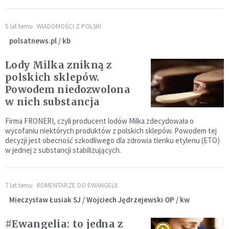
5 lat temu
WIADOMOŚCI Z POLSKI
polsatnews.pl / kb
Lody Milka znikną z
polskich sklepów.
Powodem niedozwolona
w nich substancja
Firma FRONERI, czyli producent lodów Milka zdecydowała o
wycofaniu niektórych produktów z polskich sklepów. Powodem tej
decyzji jest obecność szkodliwego dla zdrowia tlenku etylenu (ETO)
w jednej z substancji stabilizujących.
7 lat temu
KOMENTARZE DO EWANGELII
Mieczysław Łusiak SJ / Wojciech Jędrzejewski OP / kw
#Ewangelia: to jedna z