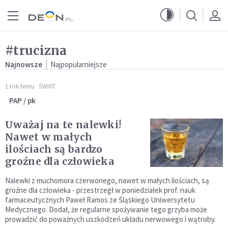
Przejdź do menu głównego
Przejdź do treści
#trucizna
Najnowsze
Najpopularniejsze
1 rok temu
ŚWIAT
PAP / pk
Uważaj na te nalewki!
Nawet w małych
ilościach są bardzo
groźne dla człowieka
Nalewki z muchomora czerwonego, nawet w małych ilościach, są
groźne dla człowieka - przestrzegł w poniedziałek prof. nauk
farmaceutycznych Paweł Ramos ze Śląskiego Uniwersytetu
Medycznego. Dodał, że regularne spożywanie tego grzyba może
prowadzić do poważnych uszkodzeń układu nerwowego i wątroby.