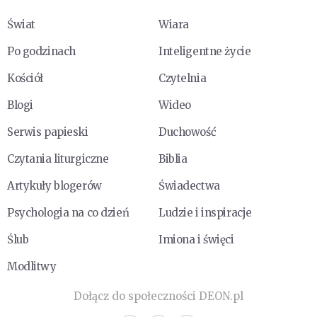
Świat
Wiara
Po godzinach
Inteligentne życie
Kościół
Czytelnia
Blogi
Wideo
Serwis papieski
Duchowość
Czytania liturgiczne
Biblia
Artykuły blogerów
Świadectwa
Psychologia na co dzień
Ludzie i inspiracje
Ślub
Imiona i święci
Modlitwy
Dołącz do społeczności DEON.pl