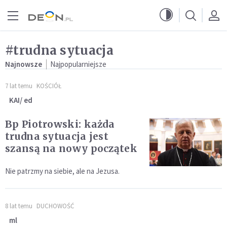
Przejdź do menu głównego
Przejdź do treści
#trudna sytuacja
Najnowsze
Najpopularniejsze
7 lat temu
KOŚCIÓŁ
KAI/ ed
Bp Piotrowski: każda
trudna sytuacja jest
szansą na nowy początek
Nie patrzmy na siebie, ale na Jezusa.
8 lat temu
DUCHOWOŚĆ
ml