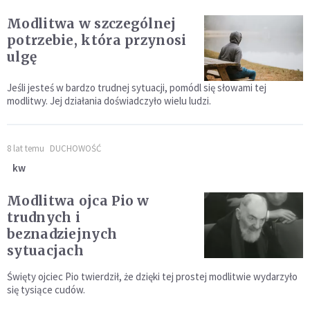
Modlitwa w szczególnej
potrzebie, która przynosi
ulgę
Jeśli jesteś w bardzo trudnej sytuacji, pomódl się słowami tej
modlitwy. Jej działania doświadczyło wielu ludzi.
8 lat temu
DUCHOWOŚĆ
kw
Modlitwa ojca Pio w
trudnych i
beznadziejnych
sytuacjach
Święty ojciec Pio twierdził, że dzięki tej prostej modlitwie wydarzyło
się tysiące cudów.