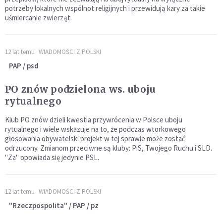
potrzeby lokalnych wspólnot religijnych i przewidują kary za takie
uśmiercanie zwierząt.
12 lat temu
WIADOMOŚCI Z POLSKI
PAP / psd
PO znów podzielona ws. uboju
rytualnego
Klub PO znów dzieli kwestia przywrócenia w Polsce uboju
rytualnego i wiele wskazuje na to, że podczas wtorkowego
głosowania obywatelski projekt w tej sprawie może zostać
odrzucony. Zmianom przeciwne są kluby: PiS, Twojego Ruchu i SLD.
"Za" opowiada się jedynie PSL.
12 lat temu
WIADOMOŚCI Z POLSKI
"Rzeczpospolita" / PAP / pz