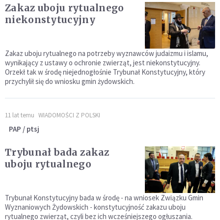
Zakaz uboju rytualnego
niekonstytucyjny
Zakaz uboju rytualnego na potrzeby wyznawców judaizmu i islamu,
wynikający z ustawy o ochronie zwierząt, jest niekonstytucyjny.
Orzekł tak w środę niejednogłośnie Trybunał Konstytucyjny, który
przychylił się do wniosku gmin żydowskich.
11 lat temu
WIADOMOŚCI Z POLSKI
PAP / ptsj
Trybunał bada zakaz
uboju rytualnego
Trybunał Konstytucyjny bada w środę - na wniosek Związku Gmin
Wyznaniowych Żydowskich - konstytucyjność zakazu uboju
rytualnego zwierząt, czyli bez ich wcześniejszego ogłuszania.