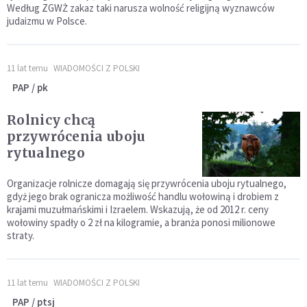
Według ZGWŻ zakaz taki narusza wolność religijną wyznawców
judaizmu w Polsce.
11 lat temu
WIADOMOŚCI Z POLSKI
PAP / pk
Rolnicy chcą
przywrócenia uboju
rytualnego
Organizacje rolnicze domagają się przywrócenia uboju rytualnego,
gdyż jego brak ogranicza możliwość handlu wołowiną i drobiem z
krajami muzułmańskimi i Izraelem. Wskazują, że od 2012 r. ceny
wołowiny spadły o 2 zł na kilogramie, a branża ponosi milionowe
straty.
11 lat temu
WIADOMOŚCI Z POLSKI
PAP / ptsj