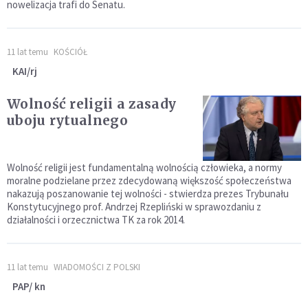
nowelizacja trafi do Senatu.
11 lat temu
KOŚCIÓŁ
KAI/rj
Wolność religii a zasady
uboju rytualnego
Wolność religii jest fundamentalną wolnością człowieka, a normy
moralne podzielane przez zdecydowaną większość społeczeństwa
nakazują poszanowanie tej wolności - stwierdza prezes Trybunału
Konstytucyjnego prof. Andrzej Rzepliński w sprawozdaniu z
działalności i orzecznictwa TK za rok 2014.
11 lat temu
WIADOMOŚCI Z POLSKI
PAP/ kn