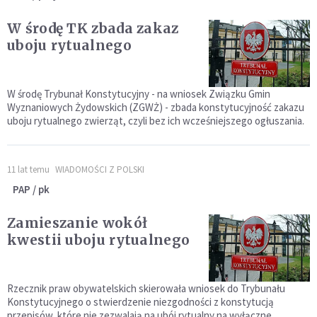
W środę TK zbada zakaz
uboju rytualnego
W środę Trybunał Konstytucyjny - na wniosek Związku Gmin
Wyznaniowych Żydowskich (ZGWŻ) - zbada konstytucyjność zakazu
uboju rytualnego zwierząt, czyli bez ich wcześniejszego ogłuszania.
11 lat temu
WIADOMOŚCI Z POLSKI
PAP / pk
Zamieszanie wokół
kwestii uboju rytualnego
Rzecznik praw obywatelskich skierowała wniosek do Trybunału
Konstytucyjnego o stwierdzenie niezgodności z konstytucją
przepisów, które nie zezwalają na ubój rytualny na wyłączne