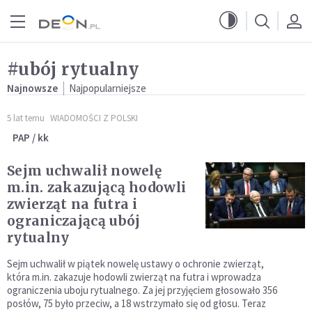
Przejdź do menu głównego
Przejdź do treści
#ubój rytualny
Najnowsze
Najpopularniejsze
5 lat temu
WIADOMOŚCI Z POLSKI
PAP / kk
Sejm uchwalił nowelę
m.in. zakazującą hodowli
zwierząt na futra i
ograniczającą ubój
rytualny
Sejm uchwalił w piątek nowelę ustawy o ochronie zwierząt,
która m.in. zakazuje hodowli zwierząt na futra i wprowadza
ograniczenia uboju rytualnego. Za jej przyjęciem głosowało 356
posłów, 75 było przeciw, a 18 wstrzymało się od głosu. Teraz