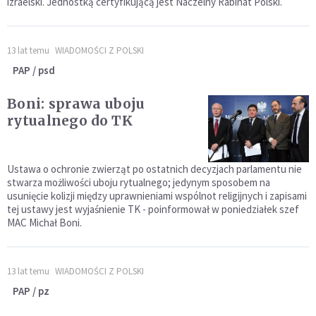
izraelski. Jednostką certyfikującą jest Naczelny Rabinat Polski.
13 lat temu
WIADOMOŚCI Z POLSKI
PAP / psd
Boni: sprawa uboju
rytualnego do TK
Ustawa o ochronie zwierząt po ostatnich decyzjach parlamentu nie
stwarza możliwości uboju rytualnego; jedynym sposobem na
usunięcie kolizji między uprawnieniami wspólnot religijnych i zapisami
tej ustawy jest wyjaśnienie TK - poinformował w poniedziałek szef
MAC Michał Boni.
13 lat temu
WIADOMOŚCI Z POLSKI
PAP / pz