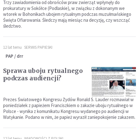
Trzy zawiadomienia od obrońców praw zwierząt wpłynęły do
prokuratury w Sokółce (Podlaskie), w związku z dokonanym we
wtorek w Bohonikach ubojem rytualnym podczas muzułmańskiego
Święta Ofiarowania. Śledczy mają miesiąc na decyzję, czy wszcząć
śledztwo.
12 lat temu
SERWIS PAPIESKI
PAP / drr
Sprawa uboju rytualnego
podczas audiencji?
Prezes Światowego Kongresu Żydów Ronald S. Lauder rozmawiał w
poniedziałek z papieżem Franciszkiem o zakazie uboju rytualnego w
Polsce - wynika z komunikatu Kongresu wydanego po audiencji w
Watykanie. Podano w nim, że papież wyraził zaniepokojenie zakazem.
12 lat temu
WIADOMOŚCI Z POLSKI