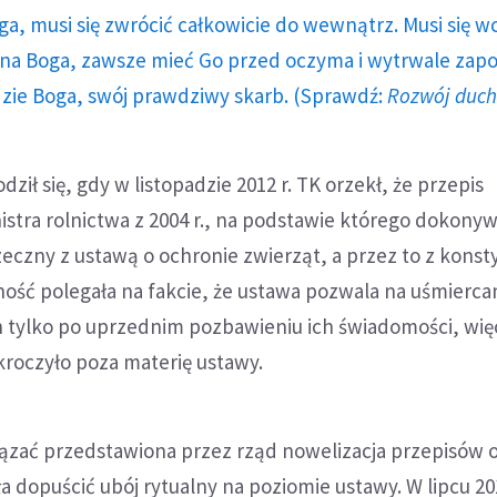
ga, musi się zwrócić całkowicie do wewnątrz. Musi się w
a Boga, zawsze mieć Go przed oczyma i wytrwale zap
dzie Boga, swój prawdziwy skarb. (Sprawdź:
Rozwój duc
ił się, gdy w listopadzie 2012 r. TK orzekł, że przepis
stra rolnictwa z 2004 r., na podstawie którego dokony
zeczny z ustawą o ochronie zwierząt, a przez to z konsty
ość polegała na fakcie, że ustawa pozwala na uśmierca
 tylko po uprzednim pozbawieniu ich świadomości, wię
roczyło poza materię ustawy.
iązać przedstawiona przez rząd nowelizacja przepisów 
ła dopuścić ubój rytualny na poziomie ustawy. W lipcu 20