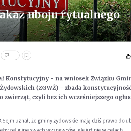
akaz uboju rytualnego
ał Konstytucyjny - na wniosek Związku Gmi
ydowskich (ZGWŻ) - zbada konstytucyjność
 zwierząt, czyli bez ich wcześniejszego ogłus
K Sejm uznał, że gminy żydowskie mają dziś prawo do u
eby religijne swych wyznawców, ale już nie w celach