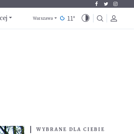
11
°
cej
Warszawa
WYBRANE DLA CIEBIE