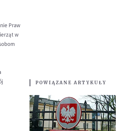
onie Praw
ierząt w
osobom
a
ój
POWIĄZANE ARTYKUŁY