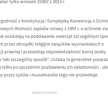
adać tylko wniosek ZGWŻ z 2013 r.
godność z konstytucją i Europejską Konwencją o Ochr
owych Wolności zapisów ustawy z 1997 r. o ochronie zw
 nie zezwalają na poddawanie zwierząt szczególnym sp
m przez obrządki religijne związków wyznaniowych o
cji prawnej i przewidują odpowiedzialność karną osoby
 taki szczególny sposób". Ustawa ta generalnie pozwal
a tylko po uprzednim pozbawieniu ich świadomości - ub
y przez żydów i muzułmanów tego nie przewiduje.
DEON.PL POLECA