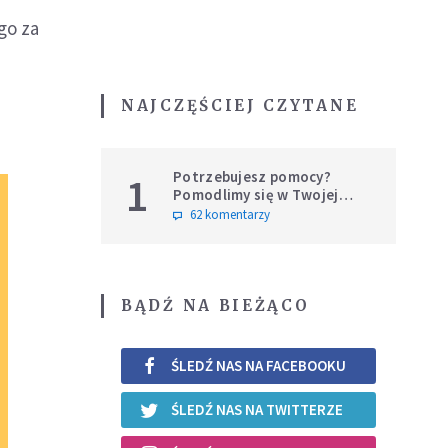
go za
NAJCZĘŚCIEJ CZYTANE
Potrzebujesz pomocy?
1
Pomodlimy się w Twojej
intencji
62 komentarzy
BĄDŹ NA BIEŻĄCO
ŚLEDŹ NAS NA FACEBOOKU
ŚLEDŹ NAS NA TWITTERZE