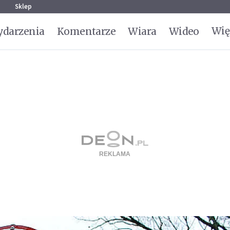
g
Sklep
Wię
darzenia
Komentarze
Wiara
Wideo