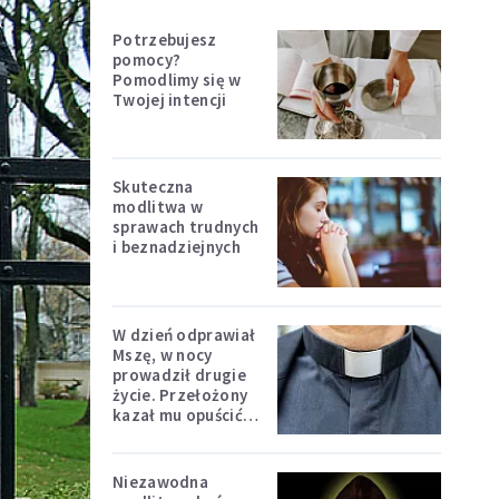
Potrzebujesz
pomocy?
Pomodlimy się w
Twojej intencji
Skuteczna
modlitwa w
sprawach trudnych
i beznadziejnych
W dzień odprawiał
Mszę, w nocy
prowadził drugie
życie. Przełożony
kazał mu opuścić
zakon
Niezawodna