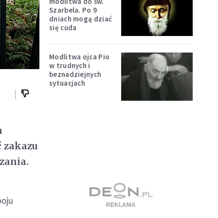
modlitwa do św.
Szarbela. Po 9
dniach mogą dziać
się cuda
Modlitwa ojca Pio
w trudnych i
beznadziejnych
sytuacjach
n
 zakazu
zania.
boju