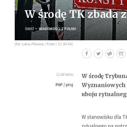
W środę TK zbada z
ŚWIAT
WIADOMOŚCI Z POLSKI
(fot. Lukas Plewnia / Foter / CC BY-SA)
11 lat temu
W środę Trybun
Wyznaniowych Ż
PAP / ptsj
uboju rytualnego
W stanowisku dla T
rytualnego na potrz