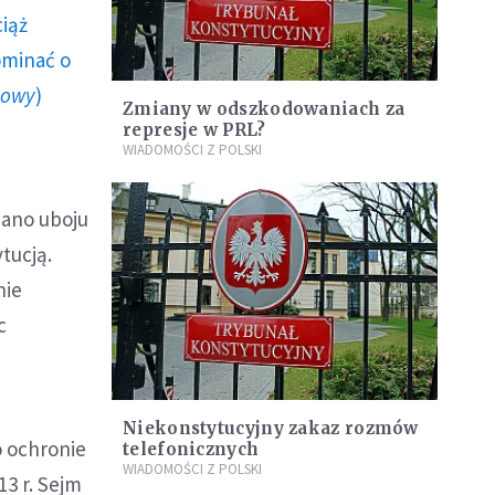
ciąż
ominać o
howy
)
Zmiany w odszkodowaniach za
represje w PRL?
WIADOMOŚCI Z POLSKI
wano uboju
tucją.
nie
c
Niekonstytucyjny zakaz rozmów
o ochronie
telefonicznych
WIADOMOŚCI Z POLSKI
13 r. Sejm