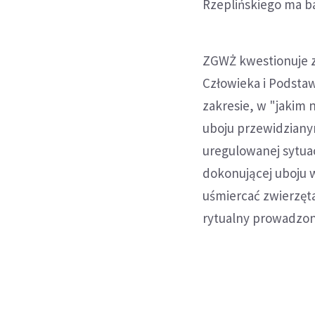
Rzeplińskiego ma b
ZGWŻ kwestionuje z
Człowieka i Podstaw
zakresie, w "jakim
uboju przewidziany
uregulowanej sytua
dokonującej uboju w
uśmiercać zwierzęt
rytualny prowadzon