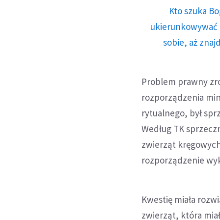
Kto szuka Bo
ukierunkowywać n
sobie, aż znaj
Problem prawny zrodz
rozporządzenia mini
rytualnego, był spr
Według TK sprzeczn
zwierząt kręgowych
rozporządzenie wyk
Kwestię miała rozw
zwierząt, która mia