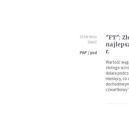
"FT": Zł
13 lat temu
ŚWIAT
najleps
r.
PAP / psd
Wartość węgi
złotego wzro
dolara podc
miesięcy, co 
dochodowymi,
czwartkowy "