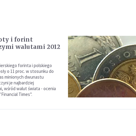
oty i forint
zymi walutami 2012
erskiego forinta i polskiego
sły o 11 proc. w stosunku do
zas minionych dwunastu
czyni je najbardziej
 wśród walut świata - ocenia
Financial Times".