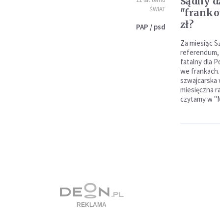
Sądny d
ŚWIAT
"franko
zł?
PAP / psd
Za miesiąc S
referendum,
fatalny dla 
we frankach.
szwajcarska 
miesięczna ra
czytamy w "M