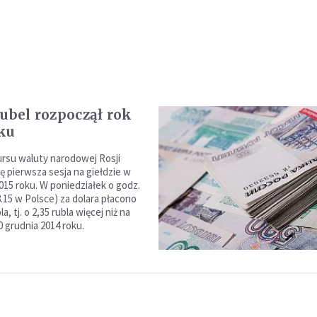
Rubel rozpoczął rok
ku
rsu waluty narodowej Rosji
ę pierwsza sesja na giełdzie w
15 roku. W poniedziałek o godz.
8.15 w Polsce) za dolara płacono
a, tj. o 2,35 rubla więcej niż na
0 grudnia 2014 roku.