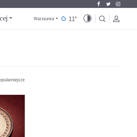
11
°
cej
Warszawa
opularniejsze