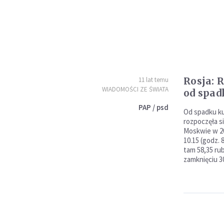
Rosja: 
11 lat temu
WIADOMOŚCI ZE ŚWIATA
od spad
PAP / psd
Od spadku ku
rozpoczęła si
Moskwie w 20
10.15 (godz. 
tam 58,35 rubl
zamknięciu 3