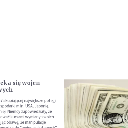
eka się wojen
wych
G7 skupiającej największe potęgi
spodarki m.in. USA, Japonię,
nię i Niemcy zapowiedziały, że
rować kursami wymiany swoich
ając obawę, że manipulacje
rowadzą do "wojen walutowych".