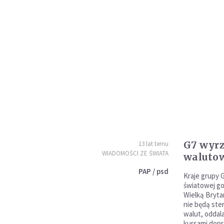
G7 wyrz
13 lat temu
WIADOMOŚCI ZE ŚWIATA
waluto
PAP / psd
Kraje grupy 
światowej go
Wielką Bryta
nie będą ste
walut, oddal
kursami dop