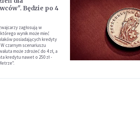
zień dla
wców". Będzie po 4
zwajcarzy zagłosują w
 którego wynik może mieć
Polaków posiadających kredyty
 W czarnym scenariuszu
waluta może zdrożeć do 4 zł, a
ta kredytu nawet o 250 zł -
etrze".