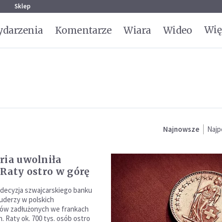
g
Sklep
Wię
darzenia
Komentarze
Wiara
Wideo
Najnowsze
Najp
ria uwolniła
 Raty ostro w górę
decyzja szwajcarskiego banku
uderzy w polskich
ców zadłużonych we frankach
. Raty ok. 700 tys. osób ostro