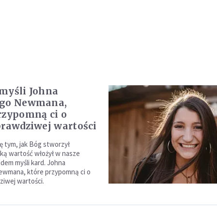
myśli Johna
ego Newmana,
rzypomną ci o
prawdziwej wartości
ę tym, jak Bóg stworzył
jaką wartość włożył w nasze
edem myśli kard. Johna
ewmana, które przypomną ci o
ziwej wartości.