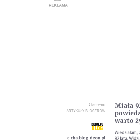
Miała 92
7 lat temu
ARTYKUŁY BLOGERÓW
powiedz
warto ż
Wiedziałam, 
cicha.blog.deon.pl
92 lata. Widz