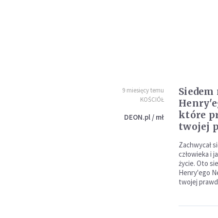
Siedem 
9 miesięcy temu
KOŚCIÓŁ
Henry'
które p
DEON.pl / mł
twojej 
Zachwycał si
człowieka i 
życie. Oto si
Henry'ego N
twojej prawd