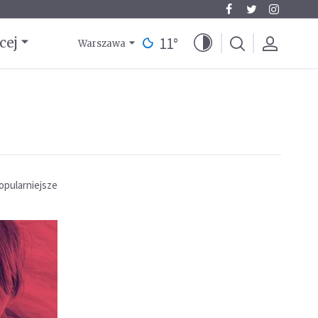
11
°
cej
Warszawa
opularniejsze