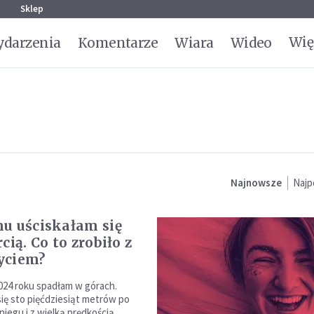
g
Sklep
Wię
darzenia
Komentarze
Wiara
Wideo
Najnowsze
Najp
u uściskałam się
cią. Co to zrobiło z
yciem?
24 roku spadłam w górach.
się sto pięćdziesiąt metrów po
iegu i z wielką prędkością