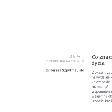
Co znac
11 lat temu
PSYCHOLOGIA NA CO DZIEŃ
życia
dr Teresa Szpytma / slo
Z okazji trz
na wydziale 
koleżeńskie.
rozpoznać ko
wspomnień z 
wzajemną ob
i radości kt