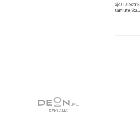
ojca i siostr
samiuteńka...