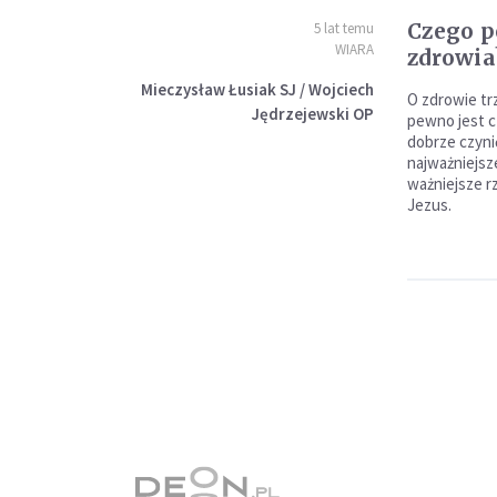
Czego p
5 lat temu
WIARA
zdrowia
Mieczysław Łusiak SJ / Wojciech
O zdrowie tr
Jędrzejewski OP
pewno jest c
dobrze czynić
najważniejsze
ważniejsze r
Jezus.