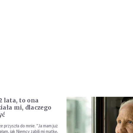
 lata, to ona
iała mi, dlaczego
yć
że przyszła do mnie. "Ja mam już
iałam, jak Niemcy zabili mi matkę,