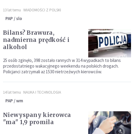
13 lat temu
WIADOMOŚCI Z POLSKI
PAP / slo
Bilans? Brawura,
nadmierna prędkość i
alkohol
25 osób zginęło, 398 zostało rannych w 314 wypadkach to bilans
przedostatniego wakacyjnego weekendu na polskich drogach.
Policjanci zatrzymali aż 1530 nietrzeźwych kierowców.
14 lat temu
NAUKA I TECHNOLOGIA
PAP / wm
Niewyspany kierowca
"ma" 1,9 promila