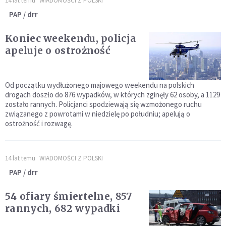
14 lat temu
WIADOMOŚCI Z POLSKI
PAP / drr
Koniec weekendu, policja
apeluje o ostrożność
Od początku wydłużonego majowego weekendu na polskich
drogach doszło do 876 wypadków, w których zginęły 62 osoby, a 1129
zostało rannych. Policjanci spodziewają się wzmożonego ruchu
związanego z powrotami w niedzielę po południu; apelują o
ostrożność i rozwagę.
14 lat temu
WIADOMOŚCI Z POLSKI
PAP / drr
54 ofiary śmiertelne, 857
rannych, 682 wypadki