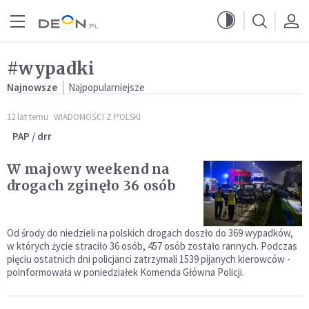
Przejdź do menu głównego
Przejdź do treści
#wypadki
Najnowsze
Najpopularniejsze
12 lat temu
WIADOMOŚCI Z POLSKI
PAP / drr
W majowy weekend na
drogach zginęło 36 osób
Od środy do niedzieli na polskich drogach doszło do 369 wypadków,
w których życie straciło 36 osób, 457 osób zostało rannych. Podczas
pięciu ostatnich dni policjanci zatrzymali 1539 pijanych kierowców -
poinformowała w poniedziałek Komenda Główna Policji.