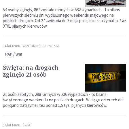
54 osoby zginęły, 867 zostało rannych w 682 wypadkach - to bilans
pierwszych siedmiu dni wydłużonego weekendu majowego na
polskich drogach. Od 27 kwietnia do 3 maja policjanci zatrzymali też aż
3701 pijanych kierowców.
14 lat temu
WIADOMOŚCI Z POLSKI
PAP / wm
Święta: na drogach
zginęło 21 osób
21 osób zabitych, 298 rannych w 236 wypadkach - to bilans
świątecznego weekendu na polskich drogach. W ciągu czterech dni
policjanci zatrzymali też ponad 1,5 tys. pijanych kierowców.
14 lat temu
ŚWIAT