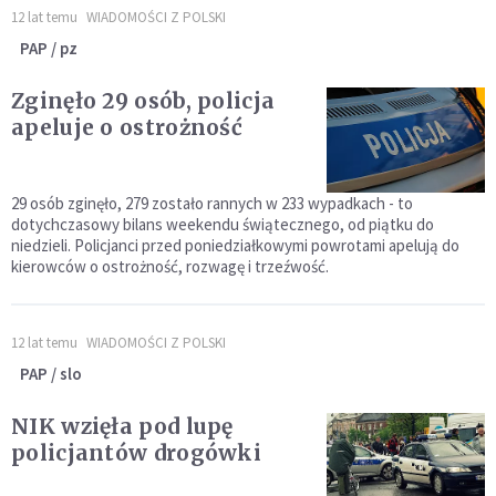
12 lat temu
WIADOMOŚCI Z POLSKI
PAP / pz
Zginęło 29 osób, policja
apeluje o ostrożność
29 osób zginęło, 279 zostało rannych w 233 wypadkach - to
dotychczasowy bilans weekendu świątecznego, od piątku do
niedzieli. Policjanci przed poniedziałkowymi powrotami apelują do
kierowców o ostrożność, rozwagę i trzeźwość.
12 lat temu
WIADOMOŚCI Z POLSKI
PAP / slo
NIK wzięła pod lupę
policjantów drogówki