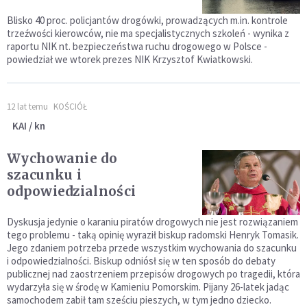
Blisko 40 proc. policjantów drogówki, prowadzących m.in. kontrole
trzeźwości kierowców, nie ma specjalistycznych szkoleń - wynika z
raportu NIK nt. bezpieczeństwa ruchu drogowego w Polsce -
powiedział we wtorek prezes NIK Krzysztof Kwiatkowski.
12 lat temu
KOŚCIÓŁ
KAI / kn
Wychowanie do
szacunku i
odpowiedzialności
Dyskusja jedynie o karaniu piratów drogowych nie jest rozwiązaniem
tego problemu - taką opinię wyraził biskup radomski Henryk Tomasik.
Jego zdaniem potrzeba przede wszystkim wychowania do szacunku
i odpowiedzialności. Biskup odniósł się w ten sposób do debaty
publicznej nad zaostrzeniem przepisów drogowych po tragedii, która
wydarzyła się w środę w Kamieniu Pomorskim. Pijany 26-latek jadąc
samochodem zabił tam sześciu pieszych, w tym jedno dziecko.