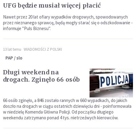
UFG będzie musiał więcej płacić
Nawet przez 20 lat ofiary wypadków drogowych, spowodowanych
przez nieznanego sprawcę, będą mogły starać się o odszkodowanie -
informuje "Puls Biznesu".
13 lat temu
WIADOMOŚCI Z POLSKI
PAP / slo
Długi weekend na
drogach. Zginęło 66 osób
66 osób zginęło, a 846 zostało rannych w 660 wypadkach, do jakich
doszło na drogach w ciągu ostatnich dziewięciu dni - poinformowała
w niedzielę Komenda Główna Policji. Od początku długiego
weekendu zatrzymano ponad 4 tys. nietrzeźwych kierowców.