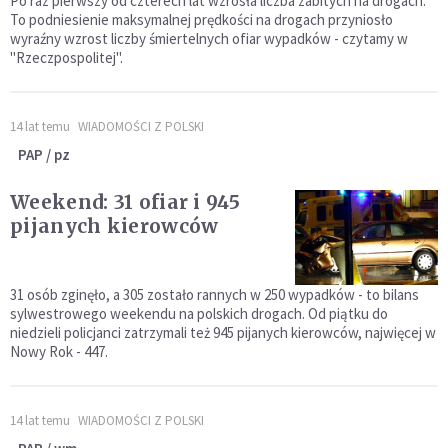
Po raz pierwszy od czterech lat wzrosła liczba zabitych na drogach.
To podniesienie maksymalnej prędkości na drogach przyniosło
wyraźny wzrost liczby śmiertelnych ofiar wypadków - czytamy w
"Rzeczpospolitej".
14 lat temu
WIADOMOŚCI Z POLSKI
PAP / pz
Weekend: 31 ofiar i 945
pijanych kierowców
31 osób zginęło, a 305 zostało rannych w 250 wypadków - to bilans
sylwestrowego weekendu na polskich drogach. Od piątku do
niedzieli policjanci zatrzymali też 945 pijanych kierowców, najwięcej w
Nowy Rok - 447.
14 lat temu
WIADOMOŚCI Z POLSKI