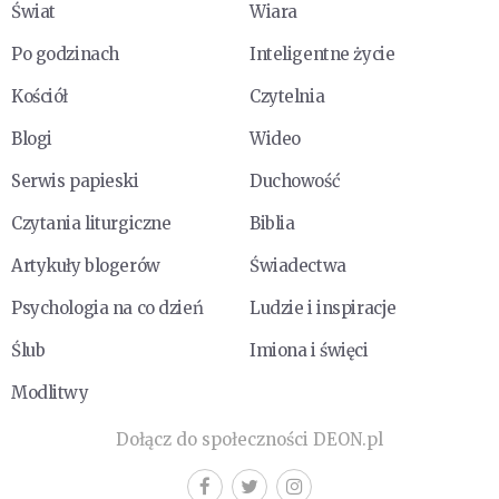
Świat
Wiara
Po godzinach
Inteligentne życie
Kościół
Czytelnia
Blogi
Wideo
Serwis papieski
Duchowość
Czytania liturgiczne
Biblia
Artykuły blogerów
Świadectwa
Psychologia na co dzień
Ludzie i inspiracje
Ślub
Imiona i święci
Modlitwy
Dołącz do społeczności DEON.pl