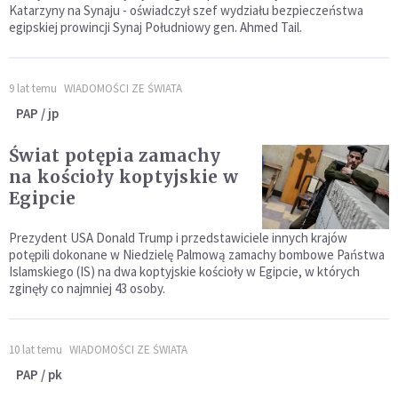
Katarzyny na Synaju - oświadczył szef wydziału bezpieczeństwa
egipskiej prowincji Synaj Południowy gen. Ahmed Tail.
9 lat temu
WIADOMOŚCI ZE ŚWIATA
PAP / jp
Świat potępia zamachy
na kościoły koptyjskie w
Egipcie
Prezydent USA Donald Trump i przedstawiciele innych krajów
potępili dokonane w Niedzielę Palmową zamachy bombowe Państwa
Islamskiego (IS) na dwa koptyjskie kościoły w Egipcie, w których
zginęły co najmniej 43 osoby.
10 lat temu
WIADOMOŚCI ZE ŚWIATA
PAP / pk