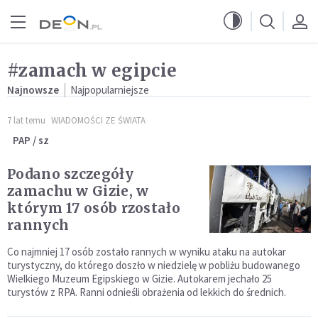
Przejdź do menu głównego
Przejdź do treści
#zamach w egipcie
Najnowsze
Najpopularniejsze
7 lat temu
WIADOMOŚCI ZE ŚWIATA
PAP / sz
Podano szczegóły
zamachu w Gizie, w
którym 17 osób rzostało
rannych
Co najmniej 17 osób zostało rannych w wyniku ataku na autokar
turystyczny, do którego doszło w niedzielę w pobliżu budowanego
Wielkiego Muzeum Egipskiego w Gizie. Autokarem jechało 25
turystów z RPA. Ranni odnieśli obrażenia od lekkich do średnich.