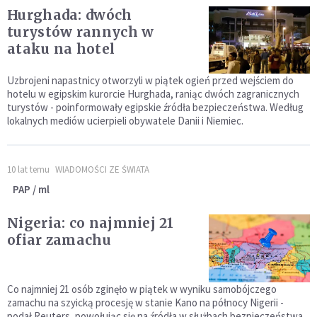
Hurghada: dwóch
turystów rannych w
ataku na hotel
Uzbrojeni napastnicy otworzyli w piątek ogień przed wejściem do
hotelu w egipskim kurorcie Hurghada, raniąc dwóch zagranicznych
turystów - poinformowały egipskie źródła bezpieczeństwa. Według
lokalnych mediów ucierpieli obywatele Danii i Niemiec.
10 lat temu
WIADOMOŚCI ZE ŚWIATA
PAP / ml
Nigeria: co najmniej 21
ofiar zamachu
Co najmniej 21 osób zginęło w piątek w wyniku samobójczego
zamachu na szyicką procesję w stanie Kano na północy Nigerii -
podał Reuters, powołując się na źródła w służbach bezpieczeństwa.