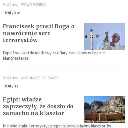
9 lat temu
SERWIS PAPIESKI
KAI / kw
Franciszek prosił Boga o
nawrócenie serc
terrorystów
Papież wezwał do modlitwy za ofiary zamachów w Egipcie i
Manchesterze.
9 lat temu
WIADOMOŚCI ZE ŚWIATA
KAI / sz
Egipt: władze
zaprzeczyły, że doszło do
zamachu na klasztor
Nie było ataku terrorystycznego na prawosławny klasztor św.