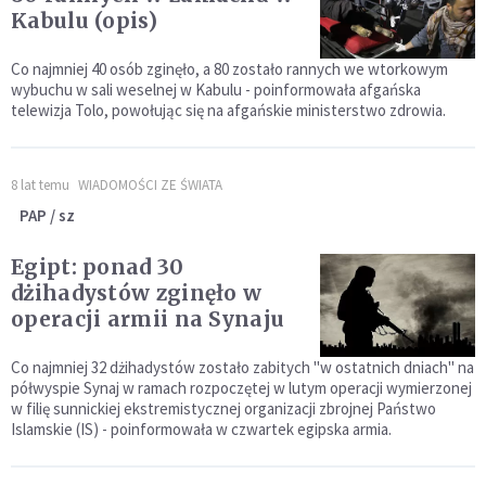
Kabulu (opis)
Co najmniej 40 osób zginęło, a 80 zostało rannych we wtorkowym
wybuchu w sali weselnej w Kabulu - poinformowała afgańska
telewizja Tolo, powołując się na afgańskie ministerstwo zdrowia.
8 lat temu
WIADOMOŚCI ZE ŚWIATA
PAP / sz
Egipt: ponad 30
dżihadystów zginęło w
operacji armii na Synaju
Co najmniej 32 dżihadystów zostało zabitych "w ostatnich dniach" na
półwyspie Synaj w ramach rozpoczętej w lutym operacji wymierzonej
w filię sunnickiej ekstremistycznej organizacji zbrojnej Państwo
Islamskie (IS) - poinformowała w czwartek egipska armia.