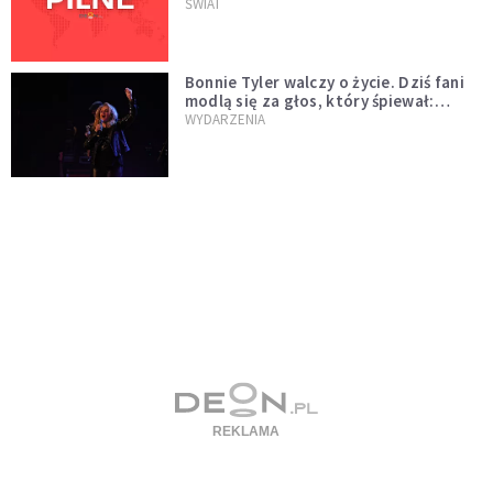
naftowej
ŚWIAT
Bonnie Tyler walczy o życie. Dziś fani
modlą się za głos, który śpiewał:
"Lord, help me"
WYDARZENIA