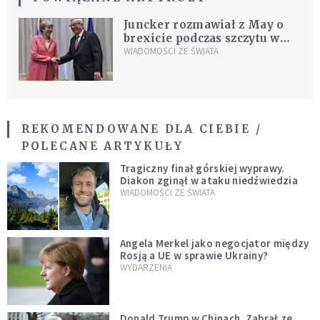
Juncker rozmawiał z May o
brexicie podczas szczytu w
Egipcie
WIADOMOŚCI ZE ŚWIATA
REKOMENDOWANE DLA CIEBIE /
POLECANE ARTYKUŁY
Tragiczny finał górskiej wyprawy.
Diakon zginął w ataku niedźwiedzia
WIADOMOŚCI ZE ŚWIATA
Angela Merkel jako negocjator między
Rosją a UE w sprawie Ukrainy?
WYDARZENIA
Donald Trump w Chinach. Zabrał ze