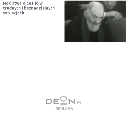
Modlitwa ojca Pio w
trudnych i beznadziejnych
sytuacjach