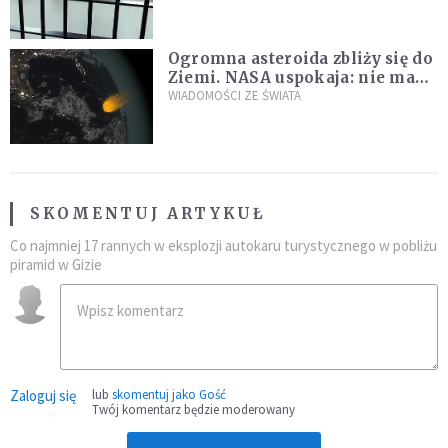
Ogromna asteroida zbliży się do
Ziemi. NASA uspokaja: nie ma
zagrożenia
WIADOMOŚCI ZE ŚWIATA
SKOMENTUJ ARTYKUŁ
Co najmniej 17 rannych w eksplozji autokaru turystycznego w pobliżu
piramid w Gizie
Zaloguj się
lub
skomentuj jako Gość
Twój komentarz będzie moderowany