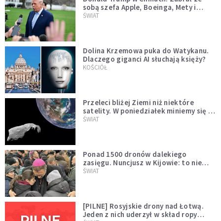
sobą szefa Apple, Boeinga, Mety i
Muska
ŚWIAT
Dolina Krzemowa puka do Watykanu.
Dlaczego giganci AI słuchają księży?
KOŚCIÓŁ
Przeleci bliżej Ziemi niż niektóre
satelity. W poniedziałek miniemy się z
asteroidą, która poprzedzi znacznie
ŚWIAT
większego "gościa"
Ponad 1500 dronów dalekiego
zasięgu. Nuncjusz w Kijowie: to nie
wygląda na wolę zakończenia wojny
ŚWIAT
[PILNE] Rosyjskie drony nad Łotwą.
Jeden z nich uderzył w skład ropy