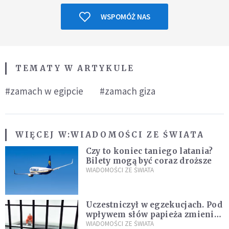
WSPOMÓŻ NAS
TEMATY W ARTYKULE
#zamach w egipcie
#zamach giza
WIĘCEJ W:
WIADOMOŚCI ZE ŚWIATA
Czy to koniec taniego latania?
Bilety mogą być coraz droższe
WIADOMOŚCI ZE ŚWIATA
Uczestniczył w egzekucjach. Pod
wpływem słów papieża zmienił
zdanie
WIADOMOŚCI ZE ŚWIATA