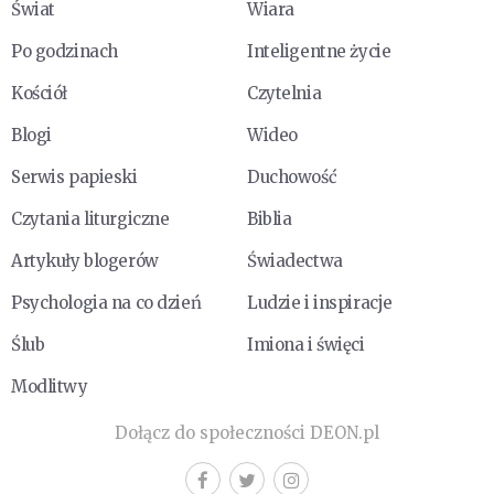
Świat
Wiara
Po godzinach
Inteligentne życie
Kościół
Czytelnia
Blogi
Wideo
Serwis papieski
Duchowość
Czytania liturgiczne
Biblia
Artykuły blogerów
Świadectwa
Psychologia na co dzień
Ludzie i inspiracje
Ślub
Imiona i święci
Modlitwy
Dołącz do społeczności DEON.pl