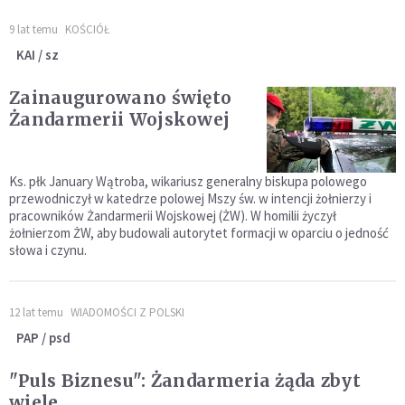
9 lat temu
KOŚCIÓŁ
KAI / sz
Zainaugurowano święto
Żandarmerii Wojskowej
Ks. płk January Wątroba, wikariusz generalny biskupa polowego
przewodniczył w katedrze polowej Mszy św. w intencji żołnierzy i
pracowników Żandarmerii Wojskowej (ŻW). W homilii życzył
żołnierzom ŻW, aby budowali autorytet formacji w oparciu o jedność
słowa i czynu.
12 lat temu
WIADOMOŚCI Z POLSKI
PAP / psd
"Puls Biznesu": Żandarmeria żąda zbyt
wiele