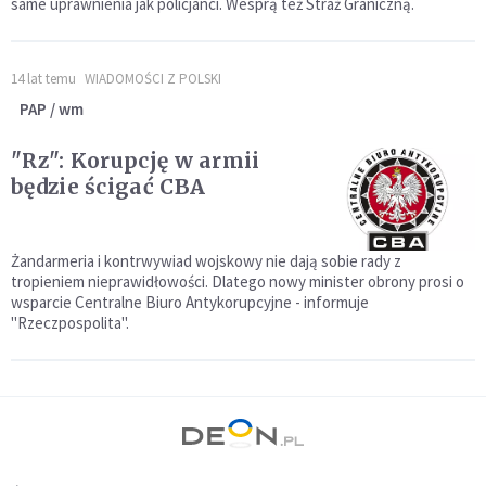
same uprawnienia jak policjanci. Wesprą też Straż Graniczną.
14 lat temu
WIADOMOŚCI Z POLSKI
PAP / wm
"Rz": Korupcję w armii
będzie ścigać CBA
Żandarmeria i kontrwywiad wojskowy nie dają sobie rady z
tropieniem nieprawidłowości. Dlatego nowy minister obrony prosi o
wsparcie Centralne Biuro Antykorupcyjne - informuje
"Rzeczpospolita".