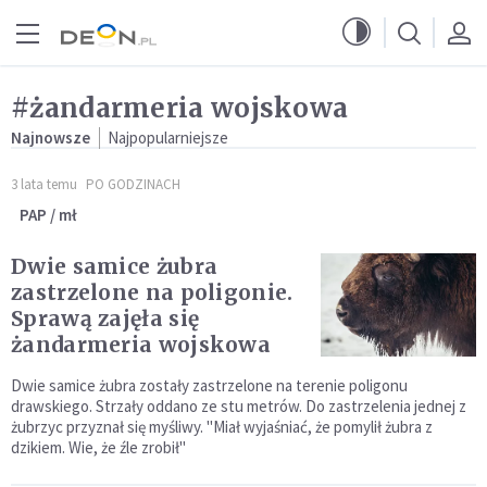
Przejdź do menu głównego
Przejdź do treści
#żandarmeria wojskowa
Najnowsze
Najpopularniejsze
3 lata temu
PO GODZINACH
PAP / mł
Dwie samice żubra
zastrzelone na poligonie.
Sprawą zajęła się
żandarmeria wojskowa
Dwie samice żubra zostały zastrzelone na terenie poligonu
drawskiego. Strzały oddano ze stu metrów. Do zastrzelenia jednej z
żubrzyc przyznał się myśliwy. "Miał wyjaśniać, że pomylił żubra z
dzikiem. Wie, że źle zrobił"