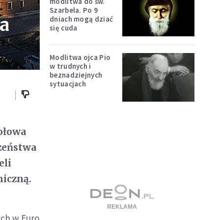
modlitwa do św.
Szarbela. Po 9
ja
dniach mogą dziać
się cuda
Modlitwa ojca Pio
w trudnych i
beznadziejnych
sytuacjach
połowa
czeństwa
eli
niczną.
ych w Euro