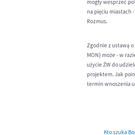
mogły wesprzeć poli
na pięciu miastach
Rozmus.
Zgodnie z ustawą o 
MON) może - w razi
użycie ŻW do udzie
projektem. Jak poi
termin wnoszenia u
Kto szuka Bo