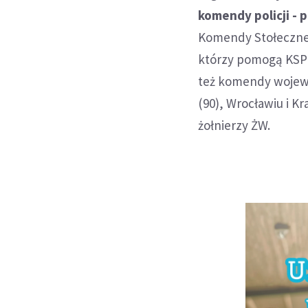
komendy policji - 
Komendy Stołecznej 
którzy pomogą KSP 
też komendy wojewó
(90), Wrocławiu i K
żołnierzy ŻW.