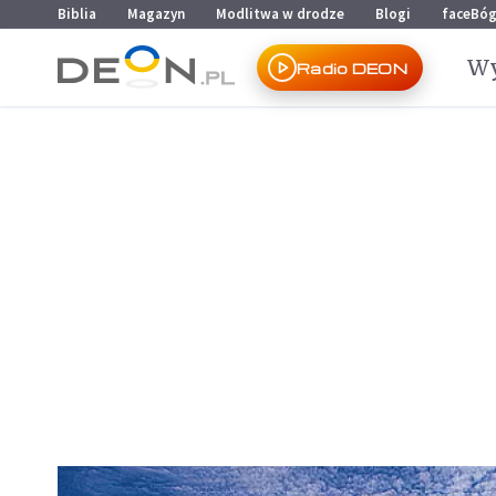
Przejdź do menu głównego
Przejdź do treści
Biblia
Magazyn
Modlitwa w drodze
Blogi
faceBó
Wy
Radio DEON