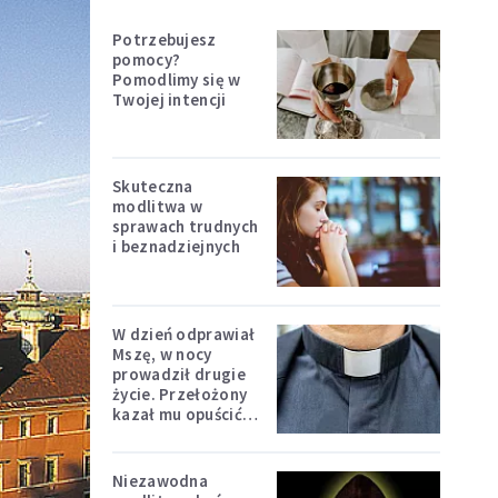
Potrzebujesz
pomocy?
Pomodlimy się w
Twojej intencji
Skuteczna
modlitwa w
sprawach trudnych
i beznadziejnych
W dzień odprawiał
Mszę, w nocy
prowadził drugie
życie. Przełożony
kazał mu opuścić
zakon
Niezawodna