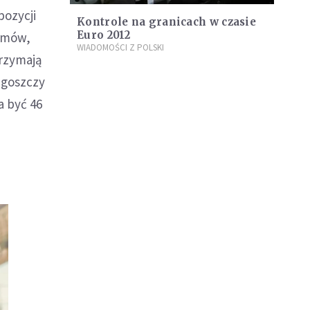
pozycji
Kontrole na granicach w czasie
Euro 2012
armów,
WIADOMOŚCI Z POLSKI
rzymają
dgoszczy
a być 46