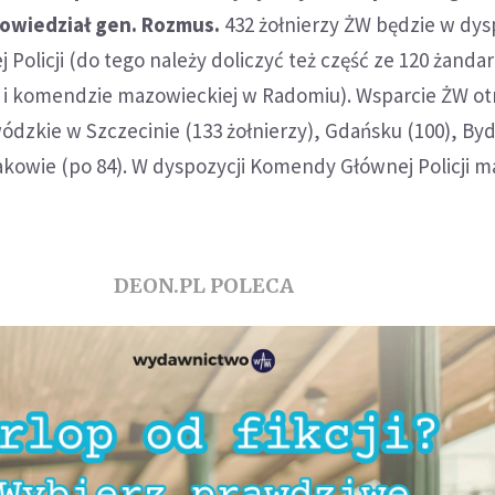
powiedział gen. Rozmus.
432 żołnierzy ŻW będzie w dys
Policji (do tego należy doliczyć też część ze 120 żand
i komendzie mazowieckiej w Radomiu). Wsparcie ŻW ot
dzkie w Szczecinie (133 żołnierzy), Gdańsku (100), By
rakowie (po 84). W dyspozycji Komendy Głównej Policji m
DEON.PL POLECA