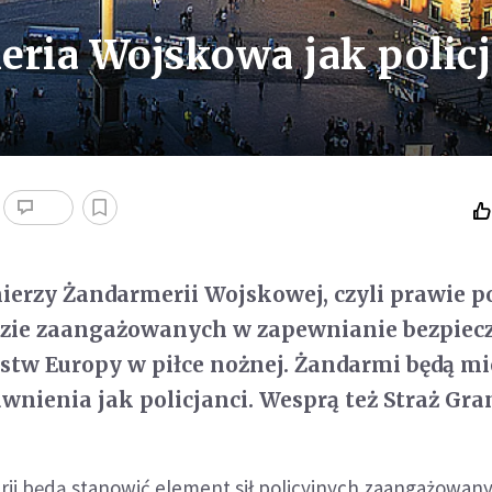
eria Wojskowa jak polic
nierzy Żandarmerii Wojskowej, czyli prawie 
będzie zaangażowanych w zapewnianie bezpie
stw Europy w piłce nożnej. Żandarmi będą mi
wnienia jak policjanci. Wesprą też Straż Gra
rii będą stanowić element sił policyjnych zaangażowan