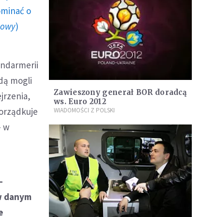
ominać o
howy
)
andarmerii
ędą mogli
Zawieszony generał BOR doradcą
jrzenia,
ws. Euro 2012
porządkuje
WIADOMOŚCI Z POLSKI
- w
-
 w danym
e