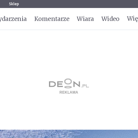
g
Sklep
Wię
darzenia
Komentarze
Wiara
Wideo