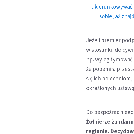
ukierunkowywać n
sobie, aż znaj
Jeżeli premier podp
w stosunku do cywil
np. wylegitymować 
że popełniła przest
się ich poleceniom
określonych ustawą 
Do bezpośredniego w
Żołnierze żandarme
regionie. Decydow