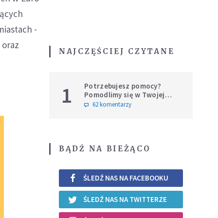
jących
miastach -
 oraz
NAJCZĘŚCIEJ CZYTANE
Potrzebujesz pomocy?
1
Pomodlimy się w Twojej
intencji
62 komentarzy
BĄDŹ NA BIEŻĄCO
ŚLEDŹ NAS NA FACEBOOKU
ŚLEDŹ NAS NA TWITTERZE