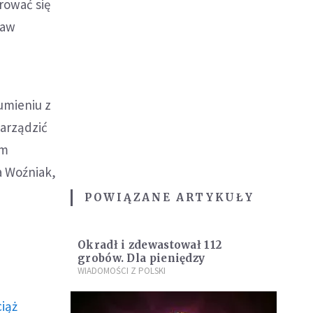
rować się
ław
umieniu z
zarządzić
im
a Woźniak,
POWIĄZANE ARTYKUŁY
Okradł i zdewastował 112
grobów. Dla pieniędzy
WIADOMOŚCI Z POLSKI
ciąż