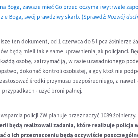
a Boga, zawsze mieć Go przed oczyma i wytrwale zap
dzie Boga, swój prawdziwy skarb. (Sprawdź:
Rozwój duc
isze ten dokument, od 1 czerwca do 5 lipca żołnierze ż
ów będą mieli takie same uprawnienia jak policjanci. B
każdą osobę, zatrzymać ją, w razie uzasadnionego pode
ępstwo, dokonać kontroli osobistej, a gdy ktoś nie pod
, zastosować środki przymusu bezpośredniego, a nawet 
przypadkach - użyć broni palnej.
sparcia policji ŻW planuje przeznaczyć 1089 żołnierzy.
rii będą realizowali zadania, które realizuje policja
ać o ich przeznaczeniu będą oczywiście poszczególn