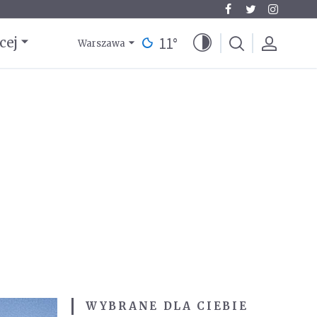
11
°
cej
Warszawa
WYBRANE DLA CIEBIE