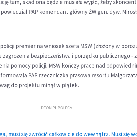
cję tam, skąd ona będzie musiała wyjść, żeby skoncent
 - powiedział PAP komendant główny ŻW gen. dyw. Miros
policji premier na wniosek szefa MSW (złożony w poroz
e zagrożenia bezpieczeństwa i porządku publicznego - 
lenia pomocy policji. MSW kończy prace nad odpowiedn
nformowała PAP rzeczniczka prasowa resortu Małgorzat
wag do projektu minął w piątek.
DEON.PL POLECA
ga, musi się zwrócić całkowicie do wewnątrz. Musi się w