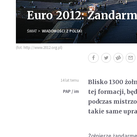
Euro 2012: Żandarm
ŚWIAT
WIADOMOŚCI Z POLSKI
(fot. http://www.2012.org.pl)
14 lat temu
Blisko 1300 żoł
tej formacji, 
PAP / im
podczas mistrzo
takie same upra
Żołnierze żandarme