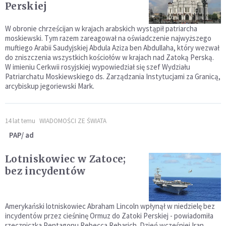
Perskiej
W obronie chrześcijan w krajach arabskich wystąpił patriarcha
moskiewski. Tym razem zareagował na oświadczenie najwyższego
muftiego Arabii Saudyjskiej Abdula Aziza ben Abdullaha, który wezwał
do zniszczenia wszystkich kościołów w krajach nad Zatoką Perską.
W imieniu Cerkwii rosyjskiej wypowiedział się szef Wydziału
Patriarchatu Moskiewskiego ds. Zarządzania Instytucjami za Granicą,
arcybiskup jegoriewski Mark.
14 lat temu
WIADOMOŚCI ZE ŚWIATA
PAP/ ad
Lotniskowiec w Zatoce;
bez incydentów
Amerykański lotniskowiec Abraham Lincoln wpłynął w niedzielę bez
incydentów przez cieśninę Ormuz do Zatoki Perskiej - powiadomiła
rzeczniczka Pentagonu Rebecca Rebarich. Dzień wcześniej Iran