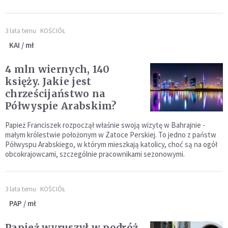
3 lata temu
KOŚCIÓŁ
KAI / mł
4 mln wiernych, 140
księży. Jakie jest
chrześcijaństwo na
Półwyspie Arabskim?
Papież Franciszek rozpoczął właśnie swoją wizytę w Bahrajnie -
małym królestwie położonym w Zatoce Perskiej. To jedno z państw
Półwyspu Arabskiego, w którym mieszkają katolicy, choć są na ogół
obcokrajowcami, szczególnie pracownikami sezonowymi.
3 lata temu
KOŚCIÓŁ
PAP / mł
Papież wyruszył w podróż