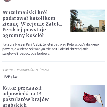
Muzułmański król
podarował katolikom
ziemię. W rejonie Zatoki
Perskiej powstaje
ogromny kościół
Katedra Naszej Pani Arabii, świętej patronki Półwyspu Arabskiego
powstaje w nieoczekiwanym miejscu. Lokalni chrześcijanie
świętowali rozpoczęcie budowy.
9 lat temu
WIADOMOŚCI ZE ŚWIATA
PAP / kw
Katar przekazał
odpowiedź na 13
postulatów krajów
arabskich