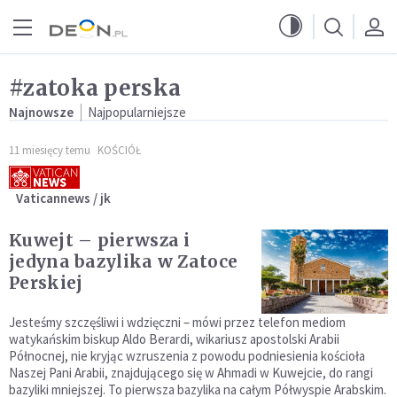
Przejdź do menu głównego
Przejdź do treści
#zatoka perska
Najnowsze
Najpopularniejsze
11 miesięcy temu
KOŚCIÓŁ
Vaticannews / jk
Kuwejt – pierwsza i
jedyna bazylika w Zatoce
Perskiej
Jesteśmy szczęśliwi i wdzięczni – mówi przez telefon mediom
watykańskim biskup Aldo Berardi, wikariusz apostolski Arabii
Północnej, nie kryjąc wzruszenia z powodu podniesienia kościoła
Naszej Pani Arabii, znajdującego się w Ahmadi w Kuwejcie, do rangi
bazyliki mniejszej. To pierwsza bazylika na całym Półwyspie Arabskim.