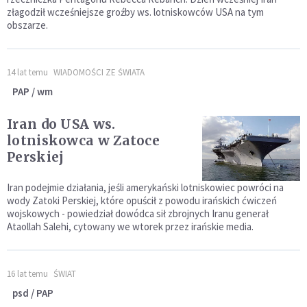
złagodził wcześniejsze groźby ws. lotniskowców USA na tym
obszarze.
14 lat temu
WIADOMOŚCI ZE ŚWIATA
PAP / wm
Iran do USA ws.
lotniskowca w Zatoce
Perskiej
Iran podejmie działania, jeśli amerykański lotniskowiec powróci na
wody Zatoki Perskiej, które opuścił z powodu irańskich ćwiczeń
wojskowych - powiedział dowódca sił zbrojnych Iranu generał
Ataollah Salehi, cytowany we wtorek przez irańskie media.
16 lat temu
ŚWIAT
psd / PAP