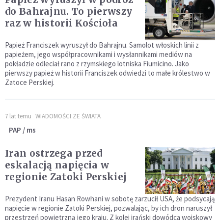
do Bahrajnu. To pierwszy
raz w historii Kościoła
Papież Franciszek wyruszył do Bahrajnu. Samolot włoskich linii z
papieżem, jego współpracownikami i wysłannikami mediów na
pokładzie odleciał rano z rzymskiego lotniska Fiumicino. Jako
pierwszy papież w historii Franciszek odwiedzi to małe królestwo w
Zatoce Perskiej.
7 lat temu
WIADOMOŚCI ZE ŚWIATA
PAP / ms
Iran ostrzega przed
eskalacją napięcia w
regionie Zatoki Perskiej
Prezydent Iranu Hasan Rowhani w sobotę zarzucił USA, że podsycają
napięcie w regionie Zatoki Perskiej, pozwalając, by ich dron naruszył
przestrzeń powietrzną jego kraju. Z kolei irański dowódca wojskowy