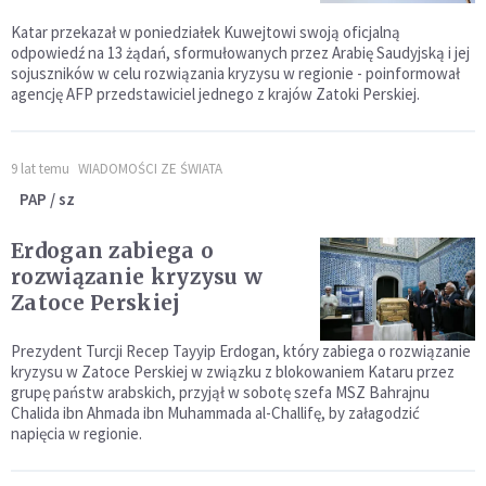
Katar przekazał w poniedziałek Kuwejtowi swoją oficjalną
odpowiedź na 13 żądań, sformułowanych przez Arabię Saudyjską i jej
sojuszników w celu rozwiązania kryzysu w regionie - poinformował
agencję AFP przedstawiciel jednego z krajów Zatoki Perskiej.
9 lat temu
WIADOMOŚCI ZE ŚWIATA
PAP / sz
Erdogan zabiega o
rozwiązanie kryzysu w
Zatoce Perskiej
Prezydent Turcji Recep Tayyip Erdogan, który zabiega o rozwiązanie
kryzysu w Zatoce Perskiej w związku z blokowaniem Kataru przez
grupę państw arabskich, przyjął w sobotę szefa MSZ Bahrajnu
Chalida ibn Ahmada ibn Muhammada al-Challifę, by załagodzić
napięcia w regionie.