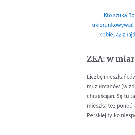
Kto szuka Bo
ukierunkowywać n
sobie, aż znaj
ZEA: w miar
Liczbę mieszkańców 
muzułmanów (w zdecy
chrześcijan. Są tu t
mieszka też ponoć k
Perskiej tylko nies