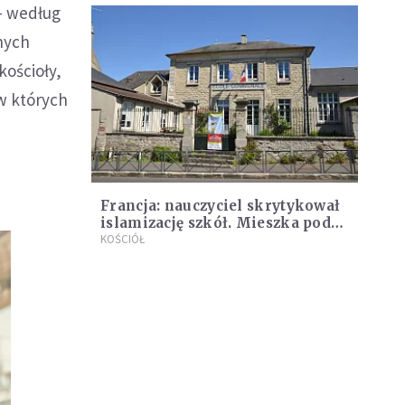
 – według
żnych
kościoły,
w których
Francja: nauczyciel skrytykował
islamizację szkół. Mieszka pod
eskortą policji
KOŚCIÓŁ