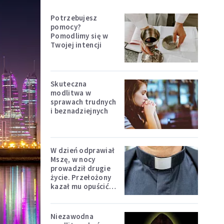
Potrzebujesz
pomocy?
Pomodlimy się w
Twojej intencji
Skuteczna
modlitwa w
sprawach trudnych
i beznadziejnych
W dzień odprawiał
Mszę, w nocy
prowadził drugie
życie. Przełożony
kazał mu opuścić
zakon
Niezawodna