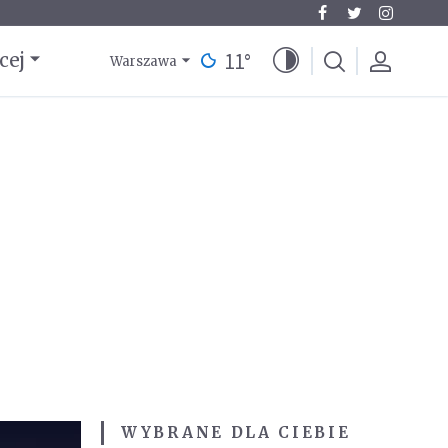
11
°
cej
Warszawa
WYBRANE DLA CIEBIE