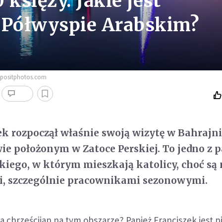
księży. Jakie jest
a Półwyspie Arabskim?
epositphotos.com
ek rozpoczął właśnie swoją wizytę w Bahrajni
e położonym w Zatoce Perskiej. To jedno z 
iego, w którym mieszkają katolicy, choć są 
, szczególnie pracownikami sezonowymi.
a chrześcijan na tym obszarze? Papież Franciszek jest 