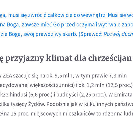
ga, musi się zwrócić całkowicie do wewnątrz. Musi się w
a Boga, zawsze mieć Go przed oczyma i wytrwale zap
dzie Boga, swój prawdziwy skarb. (Sprawdź:
Rozwój duc
ę przyjazny klimat dla chrześcijan
ZEA szacuje się na ok. 9,5 mln, w tym prawie 7,3 mln
dowanej większości sunnici) i ok. 1,2 mln (12,5 proc.)
akże hindusi (6,6 proc.) i buddyści (2,25 proc.). W Emirat
ilka tysięcy Żydów. Podobnie jak w kilku innych państw
pełna 15 proc. miejscowych mieszkańców to rdzenna lud