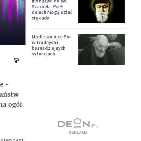
modlitwa do św.
Szarbela. Po 9
dniach mogą dziać
się cuda
Modlitwa ojca Pio
w trudnych i
beznadziejnych
sytuacjach
e -
państw
na ogół
pierwszym