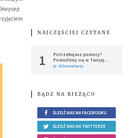
 Półwysep
rzyjęciem
NAJCZĘŚCIEJ CZYTANE
Potrzebujesz pomocy?
1
Pomodlimy się w Twojej
intencji
62 komentarzy
BĄDŹ NA BIEŻĄCO
ŚLEDŹ NAS NA FACEBOOKU
ŚLEDŹ NAS NA TWITTERZE