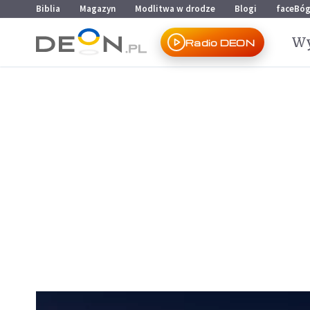
Przejdź do menu głównego
Przejdź do treści
Biblia
Magazyn
Modlitwa w drodze
Blogi
faceBó
Wy
Radio DEON