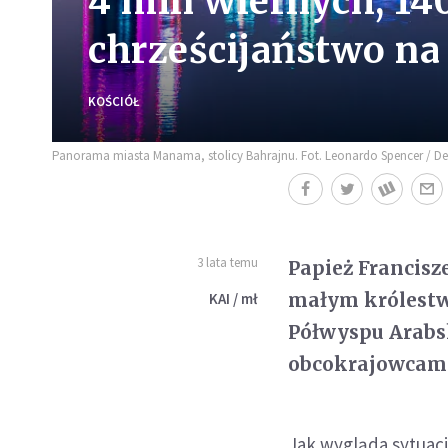
4 mln wiernych, 140 
chrześcijaństwo n
KOŚCIÓŁ
Panorama miasta Manama, stolicy Bahrajnu. Fot. Leonardo Spencer / D
3 lata temu
Papież Francisz
małym królestwi
KAI / mł
Półwyspu Arabsk
obcokrajowcami
Jak wygląda sytuacj