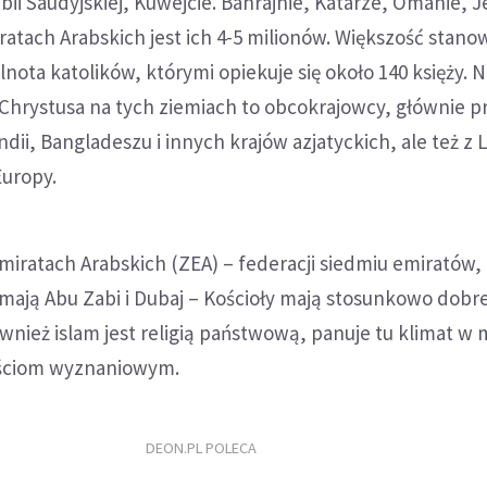
abii Saudyjskiej, Kuwejcie. Bahrajnie, Katarze, Omanie, 
tach Arabskich jest ich 4-5 milionów. Większość stanow
nota katolików, którymi opiekuje się około 140 księży. 
hrystusa na tych ziemiach to obcokrajowcy, głównie p
Indii, Bangladeszu i innych krajów azjatyckich, ale też z 
Europy.
iratach Arabskich (ZEA) – federacji siedmiu emiratów, 
mają Abu Zabi i Dubaj – Kościoły mają stosunkowo dobr
ównież islam jest religią państwową, panuje tu klimat w 
ościom wyznaniowym.
DEON.PL POLECA