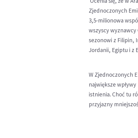
Ocenia się, że w Ar
Zjednoczonych Emira
3,5-milionowa wspól
wszyscy wyznawcy C
sezonowi z Filipin, 
Jordanii, Egiptu i z 
W Zjednoczonych Em
największe wpływy 
istnienia. Choć tu r
przyjazny mniejsz