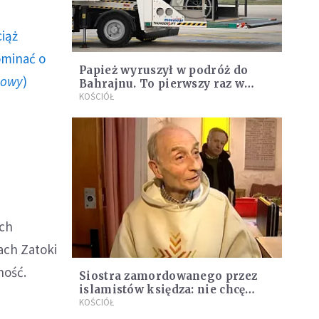
ciąż
ominać o
Papież wyruszył w podróż do
howy
)
Bahrajnu. To pierwszy raz w
historii Kościoła
KOŚCIÓŁ
ach
ach Zatoki
ność.
Siostra zamordowanego przez
islamistów księdza: nie chcę
zemsty, pragnę sprawiedliwości
KOŚCIÓŁ