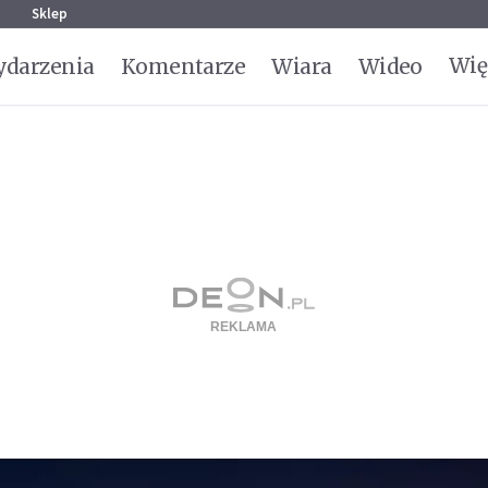
g
Sklep
Wię
darzenia
Komentarze
Wiara
Wideo