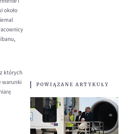
Jemenie i
i około
Niemal
racownicy
Libanu,
z których
e warunki
POWIĄZANE ARTYKUŁY
miarę