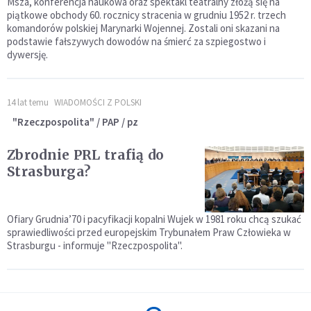
Msza, konferencja naukowa oraz spektakl teatralny złożą się na
piątkowe obchody 60. rocznicy stracenia w grudniu 1952 r. trzech
komandorów polskiej Marynarki Wojennej. Zostali oni skazani na
podstawie fałszywych dowodów na śmierć za szpiegostwo i
dywersję.
14 lat temu
WIADOMOŚCI Z POLSKI
"Rzeczpospolita" / PAP / pz
Zbrodnie PRL trafią do
Strasburga?
Ofiary Grudnia’70 i pacyfikacji kopalni Wujek w 1981 roku chcą szukać
sprawiedliwości przed europejskim Trybunałem Praw Człowieka w
Strasburgu - informuje "Rzeczpospolita".