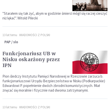
"Starałem się tak żyć, abym w godzinie śmierci mógł się raczej cieszyć
niż lękać". Witold Pilecki
13 lat temu
WIADOMOŚCI Z POLSKI
PAP / slo
Funkcjonariusz UB w
Nisku oskarżony przez
IPN
Pion śledczy Instytutu Pamięci Narodowej w Rzeszowie zarzuca b.
funkcjonariuszowi Urzędu Bezpieczeństwa w Nisku (Podkarpackie)
Edwardowi P. popełnienie dwóch zbrodni komunistycznych. Miał
znęcać się moralnie i fizycznie nad dwoma zatrzymanymi.
13 lat temu
WIADOMOŚCI Z POLSKI