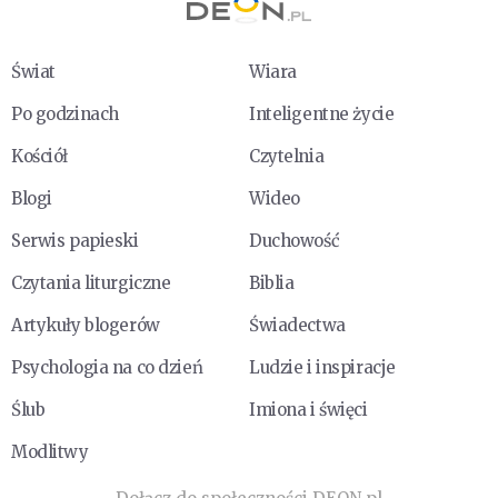
Świat
Wiara
Po godzinach
Inteligentne życie
Kościół
Czytelnia
Blogi
Wideo
Serwis papieski
Duchowość
Czytania liturgiczne
Biblia
Artykuły blogerów
Świadectwa
Psychologia na co dzień
Ludzie i inspiracje
Ślub
Imiona i święci
Modlitwy