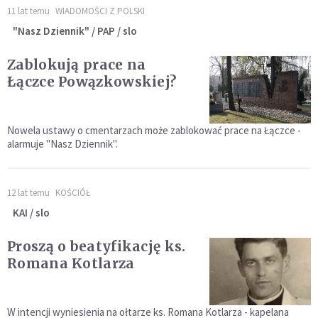
11 lat temu
WIADOMOŚCI Z POLSKI
"Nasz Dziennik" / PAP / slo
Zablokują prace na
Łączce Powązkowskiej?
Nowela ustawy o cmentarzach może zablokować prace na Łączce -
alarmuje "Nasz Dziennik".
12 lat temu
KOŚCIÓŁ
KAI / slo
Proszą o beatyfikację ks.
Romana Kotlarza
W intencji wyniesienia na ołtarze ks. Romana Kotlarza - kapelana