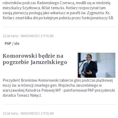
robotników podczas Radomskiego Czerwca, modlili się w niedzielę
mieszkańcy Szydłowca. 60 lat temu ks. Kotlarz rozpoczynał tam
swoją pierwszą posługę jako wikariusz w parafii św. Zygmunta. Ks.
Kotlarz zmarł kilka dni po kolejnym pobiciu przez funkcjonariuszy SB.
12 lat temu
WIADOMOŚCI Z POLSKI
PAP / slo
Komorowski będzie na
pogrzebie Jaruzelskiego
Prezydent Bronisław Komorowski zabierze głos podczas piątkowej
mszy św. w intencji zmarłego gen. Wojciecha Jaruzelskiego w
warszawskiej Katedrze Polowej WP - poinformował PAP prezydencki
doradca Tomasz Nałęcz.
12 lat temu
WIADOMOŚCI Z POLSKI