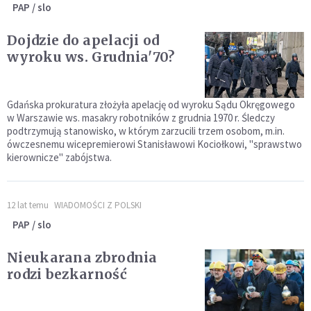
PAP / slo
Dojdzie do apelacji od
wyroku ws. Grudnia'70?
Gdańska prokuratura złożyła apelację od wyroku Sądu Okręgowego
w Warszawie ws. masakry robotników z grudnia 1970 r. Śledczy
podtrzymują stanowisko, w którym zarzucili trzem osobom, m.in.
ówczesnemu wicepremierowi Stanisławowi Kociołkowi, "sprawstwo
kierownicze" zabójstwa.
12 lat temu
WIADOMOŚCI Z POLSKI
PAP / slo
Nieukarana zbrodnia
rodzi bezkarność