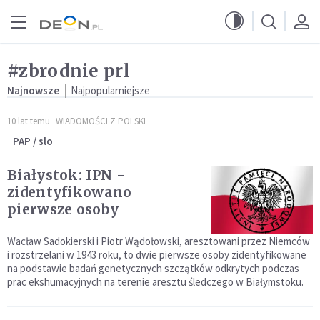
Przejdź do menu głównego
Przejdź do treści
#zbrodnie prl
Najnowsze
Najpopularniejsze
10 lat temu
WIADOMOŚCI Z POLSKI
PAP / slo
Białystok: IPN -
zidentyfikowano
pierwsze osoby
Wacław Sadokierski i Piotr Wądołowski, aresztowani przez Niemców
i rozstrzelani w 1943 roku, to dwie pierwsze osoby zidentyfikowane
na podstawie badań genetycznych szczątków odkrytych podczas
prac ekshumacyjnych na terenie aresztu śledczego w Białymstoku.