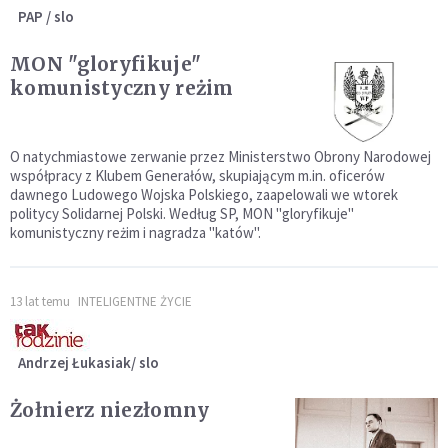
PAP / slo
MON "gloryfikuje"
komunistyczny reżim
O natychmiastowe zerwanie przez Ministerstwo Obrony Narodowej
współpracy z Klubem Generałów, skupiającym m.in. oficerów
dawnego Ludowego Wojska Polskiego, zaapelowali we wtorek
politycy Solidarnej Polski. Według SP, MON "gloryfikuje"
komunistyczny reżim i nagradza "katów".
13 lat temu
INTELIGENTNE ŻYCIE
Andrzej Łukasiak/ slo
Żołnierz niezłomny