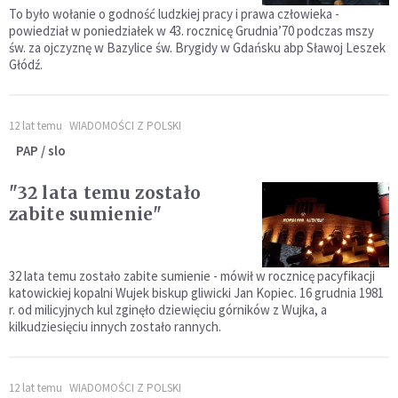
To było wołanie o godność ludzkiej pracy i prawa człowieka -
powiedział w poniedziałek w 43. rocznicę Grudnia’70 podczas mszy
św. za ojczyznę w Bazylice św. Brygidy w Gdańsku abp Sławoj Leszek
Głódź.
12 lat temu
WIADOMOŚCI Z POLSKI
PAP / slo
"32 lata temu zostało
zabite sumienie"
32 lata temu zostało zabite sumienie - mówił w rocznicę pacyfikacji
katowickiej kopalni Wujek biskup gliwicki Jan Kopiec. 16 grudnia 1981
r. od milicyjnych kul zginęło dziewięciu górników z Wujka, a
kilkudziesięciu innych zostało rannych.
12 lat temu
WIADOMOŚCI Z POLSKI