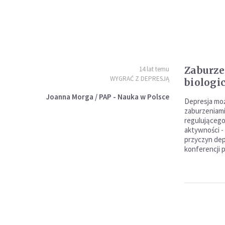
Zaburze
14 lat temu
WYGRAĆ Z DEPRESJĄ
biologi
Joanna Morga / PAP - Nauka w Polsce
Depresja mo
zaburzeniami
regulującego
aktywności -
przyczyn depr
konferencji 