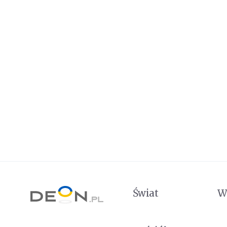
Świat
W