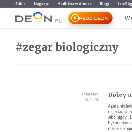
Przejdź do menu głównego
Przejdź do treści
Biblia
Magazyn
Modlitwa w drodze
Blogi
faceBó
Wy
Radio DEON
#zegar biologiczny
Dobry 
14 lat temu
ONA I ON
Agata nieśmi
dziecko, wied
albo nigdy". 
był przekona
nieźle się na