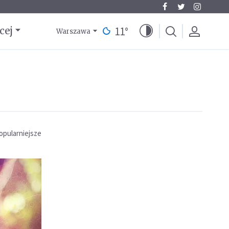
11
°
cej
Warszawa
opularniejsze