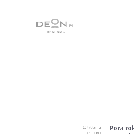
Pora ro
15 lat temu
DZIECKO