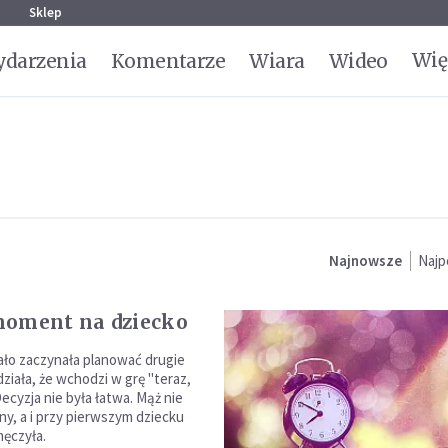
g
Sklep
Wię
darzenia
Komentarze
Wiara
Wideo
Najnowsze
Najp
moment na dziecko
ało zaczynała planować drugie
ziała, że wchodzi w grę "teraz,
Decyzja nie była łatwa. Mąż nie
ny, a i przy pierwszym dziecku
męczyła.