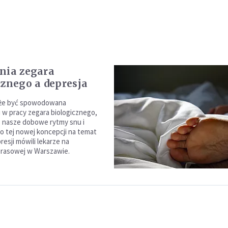
nia zegara
cznego a depresja
że być spowodowana
 w pracy zegara biologicznego,
 nasze dobowe rytmy snu i
 o tej nowej koncepcji na temat
esji mówili lekarze na
prasowej w Warszawie.