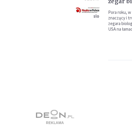
zegar b
Pora roku, w 
slo
znaczący i tr
zegara biolo
USA na łamac