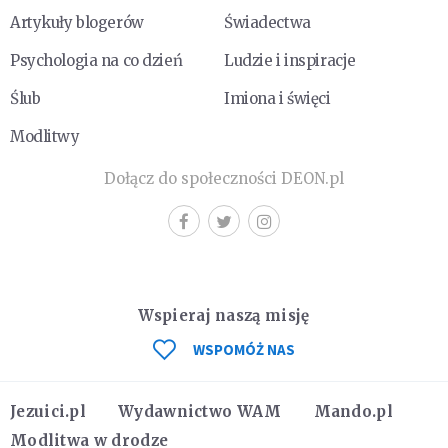
Artykuły blogerów
Świadectwa
Psychologia na co dzień
Ludzie i inspiracje
Ślub
Imiona i święci
Modlitwy
Dołącz do społeczności DEON.pl
Wspieraj naszą misję
WSPOMÓŻ NAS
Jezuici.pl
Wydawnictwo WAM
Mando.pl
Modlitwa w drodze