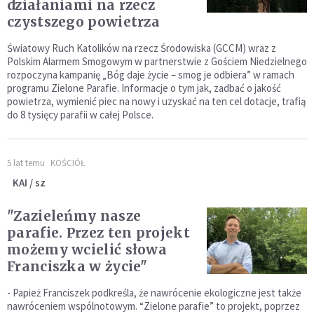
działaniami na rzecz
czystszego powietrza
Światowy Ruch Katolików na rzecz Środowiska (GCCM) wraz z
Polskim Alarmem Smogowym w partnerstwie z Gościem Niedzielnego
rozpoczyna kampanię „Bóg daje życie – smog je odbiera” w ramach
programu Zielone Parafie. Informacje o tym jak, zadbać o jakość
powietrza, wymienić piec na nowy i uzyskać na ten cel dotacje, trafią
do 8 tysięcy parafii w całej Polsce.
5 lat temu
KOŚCIÓŁ
KAI / sz
"Zazieleńmy nasze
parafie. Przez ten projekt
możemy wcielić słowa
Franciszka w życie"
- Papież Franciszek podkreśla, że nawrócenie ekologiczne jest także
nawróceniem wspólnotowym. “Zielone parafie” to projekt, poprzez