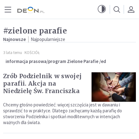
Przejdź do menu głównego
Przejdź do treści
#zielone parafie
Najnowsze
Najpopularniejsze
3 lata temu
KOŚCIÓŁ
informacja prasowa/program Zielone Parafie /ed
Zrób Podzielnik w swojej
parafii. Akcja na
Niedzielę Św. Franciszka
Chcemy głośno powiedzieć: więcej szczęścia jest w dawaniu i
sprawdzić to w praktyce. Dlatego zachęcamy każdą parafię do
stworzenia Podzielnika i spotkań modlitewnych w intencjach
ważnych dla świata.