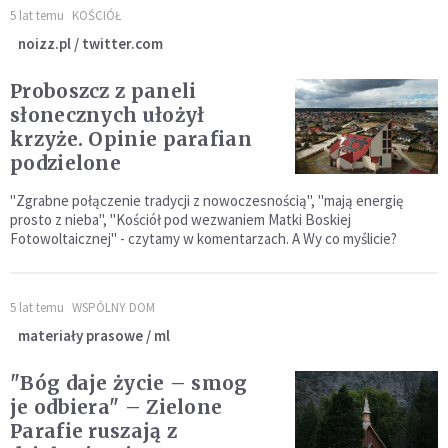
5 lat temu
KOŚCIÓŁ
noizz.pl / twitter.com
Proboszcz z paneli
słonecznych ułożył
krzyże. Opinie parafian
podzielone
"Zgrabne połączenie tradycji z nowoczesnością", "mają energię
prosto z nieba", "Kościół pod wezwaniem Matki Boskiej
Fotowoltaicznej" - czytamy w komentarzach. A Wy co myślicie?
5 lat temu
WSPÓLNY DOM
materiały prasowe / ml
"Bóg daje życie – smog
je odbiera" – Zielone
Parafie ruszają z