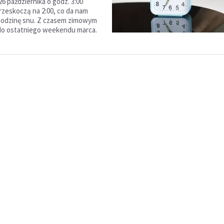
26 października o godz. 3:00
zeskoczą na 2:00, co da nam
odzinę snu. Z czasem zimowym
do ostatniego weekendu marca.