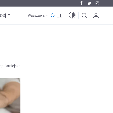
11
°
cej
Warszawa
opularniejsze