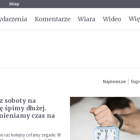
g
Sklep
Wię
darzenia
Komentarze
Wiara
Wideo
Najnowsze
Najp
z soboty na
ę śpimy dłużej.
mieniamy czas na
 raz kolejny cofamy zegarki. W