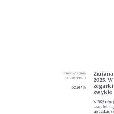
Zmiana
10 miesięcy temu
PO GODZINACH
2025. W
zegarki
o2.pl / jh
zwykle
W 2025 roku 
czasu letnie
się dyskusja 