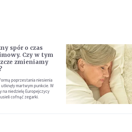
ny spór o czas
 zimowy. Czy w tym
szcze zmieniamy
?
formą poprzestania niesienia
 utknęły martwym punkcie. W
y na niedzielę Europejczycy
sieli cofnąć zegarki.