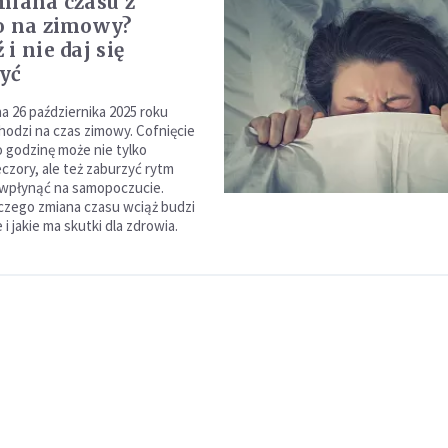
miana czasu z
o na zimowy?
i nie daj się
yć
a 26 października 2025 roku
hodzi na czas zimowy. Cofnięcie
godzinę może nie tylko
czory, ale też zaburzyć rytm
i wpłynąć na samopoczucie.
czego zmiana czasu wciąż budzi
i jakie ma skutki dla zdrowia.