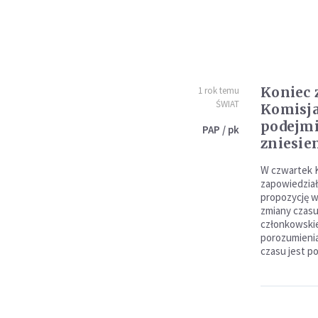
Koniec 
1 rok temu
ŚWIAT
Komisja
podejmi
PAP / pk
zniesie
W czwartek 
zapowiedział
propozycję w
zmiany czas
członkowskie
porozumienia
czasu jest p