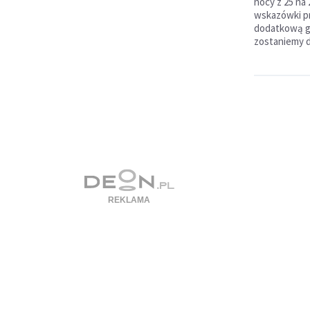
nocy z 25 na 
wskazówki pr
dodatkową g
zostaniemy 