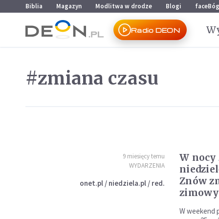
Przejdź do menu głównego
Przejdź do treści
Biblia
Magazyn
Modlitwa w drodze
Blogi
faceBó
Wy
Radio DEON
#zmiana czasu
W nocy 
9 miesięcy temu
WYDARZENIA
niedziel
Znów z
onet.pl / niedziela.pl / red.
zimowy
W weekend po