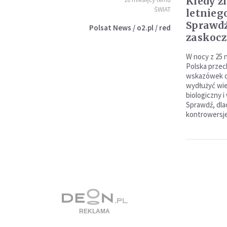
Kiedy z
ŚWIAT
letnieg
Sprawdź 
Polsat News / o2.pl / red
zaskocz
W nocy z 25 n
Polska przec
wskazówek o 
wydłużyć wie
biologiczny 
Sprawdź, dla
kontrowersje 