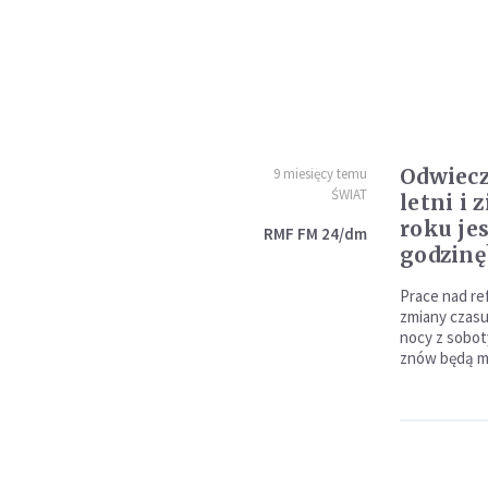
Odwiecz
9 miesięcy temu
ŚWIAT
letni i
roku je
RMF FM 24/dm
godzinę
Prace nad re
zmiany czasu
nocy z sobot
znów będą mu