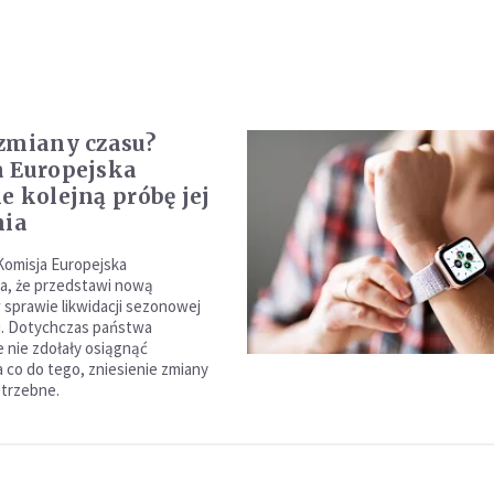
zmiany czasu?
 Europejska
e kolejną próbę jej
nia
Komisja Europejska
a, że przedstawi nową
 sprawie likwidacji sezonowej
u. Dotychczas państwa
 nie zdołały osiągnąć
 co do tego, zniesienie zmiany
otrzebne.