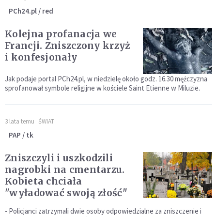
PCh24.pl / red
Kolejna profanacja we
Francji. Zniszczony krzyż
i konfesjonały
Jak podaje portal PCh24.pl, w niedzielę około godz. 16.30 mężczyzna
sprofanował symbole religijne w kościele Saint Etienne w Miluzie.
3 lata temu
ŚWIAT
PAP / tk
Zniszczyli i uszkodzili
nagrobki na cmentarzu.
Kobieta chciała
"wyładować swoją złość"
- Policjanci zatrzymali dwie osoby odpowiedzialne za zniszczenie i