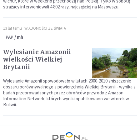
wichur, które w weekend przechodzą nad Polską. Tylko w sobotę
strażacy interweniowali 4 802 razy, najczęściej na Mazowszu.
13 lat temu
WIADOMOŚCI ZE ŚWIATA
PAP / mh
Wylesianie Amazonii
wielkości Wielkiej
Brytanii
Wylesianie Amazonii spowodowało w latach 2000-2010 zniszczenie
obszaru porównywalnego z powierzchnią Wielkiej Brytanii - wynika z
badań przeprowadzonych przez obrońców przyrody z Amazon
Information Network, których wyniki opublikowano we wtorek w
Boliwii.