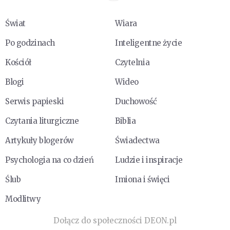
Świat
Wiara
Po godzinach
Inteligentne życie
Kościół
Czytelnia
Blogi
Wideo
Serwis papieski
Duchowość
Czytania liturgiczne
Biblia
Artykuły blogerów
Świadectwa
Psychologia na co dzień
Ludzie i inspiracje
Ślub
Imiona i święci
Modlitwy
Dołącz do społeczności DEON.pl