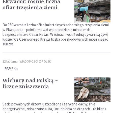
Ekwador: rośnie liczba
ofiar trzęsienia ziemi
Do 350 wzrosła liczba ofiar śmiertelnych sobotniego trzęsienia ziemi
w Ekwadorze - poinformował w poniedziałek minister ds.
bezpieczeństwa Cesar Navas. W ruinach wciąż odnajdywani są żywi
ludzie. Wg Czerwonego Krzyża liczba poszkodowanych może sięgać
100 tys.
12 lat temu
WIADOMOŚCI Z POLSKI
PAP / kn
Wichury nad Polską -
liczne zniszczenia
Setki powalonych drzew, uszkodzone i zerwane dachy, linie
energetyczne, zniszczone auta, utrudnienia na drogach - to bilans