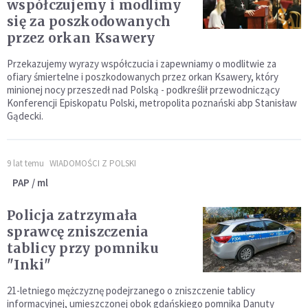
współczujemy i modlimy
się za poszkodowanych
przez orkan Ksawery
Przekazujemy wyrazy współczucia i zapewniamy o modlitwie za
ofiary śmiertelne i poszkodowanych przez orkan Ksawery, który
minionej nocy przeszedł nad Polską - podkreślił przewodniczący
Konferencji Episkopatu Polski, metropolita poznański abp Stanisław
Gądecki.
9 lat temu
WIADOMOŚCI Z POLSKI
PAP / ml
Policja zatrzymała
sprawcę zniszczenia
tablicy przy pomniku
"Inki"
21-letniego mężczyznę podejrzanego o zniszczenie tablicy
informacyjnej, umieszczonej obok gdańskiego pomnika Danuty