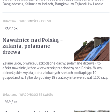
Bangladeszu, Kalkucie w Indiach, Bangkoku w Tajlandii i w Laosie.
10 lat temu
WIADOMOŚCI Z POLSKI
PAP / pk
Nawałnice nad Polską -
zalania, połamane
drzewa
Zalane ulice, piwnice, uszkodzone dachy, połamane drzewa - to
efekt nawałnic, które w czwartek przechodzą nad Polską. W woj.
dolnośląskim wylała jedna z lokalnych rzekach podtapiając 10
gospodarstw. Tylko do godziny 18 strażacy interweniowali 1100 razy.
10 lat temu
WIADOMOŚCI ZE ŚWIATA
PAP / pk