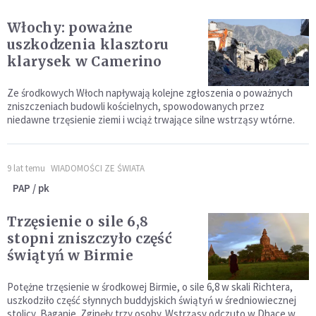
Włochy: poważne
uszkodzenia klasztoru
klarysek w Camerino
Ze środkowych Włoch napływają kolejne zgłoszenia o poważnych
zniszczeniach budowli kościelnych, spowodowanych przez
niedawne trzęsienie ziemi i wciąż trwające silne wstrząsy wtórne.
9 lat temu
WIADOMOŚCI ZE ŚWIATA
PAP / pk
Trzęsienie o sile 6,8
stopni zniszczyło część
świątyń w Birmie
Potężne trzęsienie w środkowej Birmie, o sile 6,8 w skali Richtera,
uszkodziło część słynnych buddyjskich świątyń w średniowiecznej
stolicy, Baganie. Zginęły trzy osoby. Wstrząsy odczuto w Dhace w