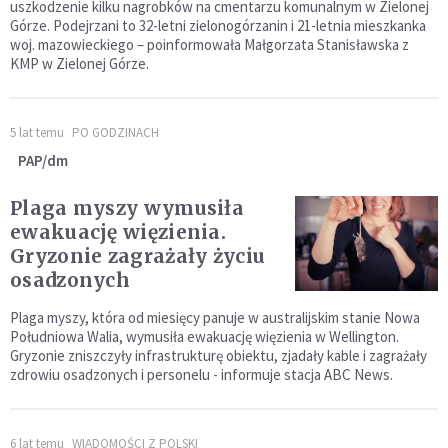
uszkodzenie kilku nagrobków na cmentarzu komunalnym w Zielonej
Górze. Podejrzani to 32-letni zielonogórzanin i 21-letnia mieszkanka
woj. mazowieckiego – poinformowała Małgorzata Stanisławska z
KMP w Zielonej Górze.
5 lat temu
PO GODZINACH
PAP/dm
Plaga myszy wymusiła
ewakuację więzienia.
Gryzonie zagrażały życiu
osadzonych
Plaga myszy, która od miesięcy panuje w australijskim stanie Nowa
Południowa Walia, wymusiła ewakuację więzienia w Wellington.
Gryzonie zniszczyły infrastrukturę obiektu, zjadały kable i zagrażały
zdrowiu osadzonych i personelu - informuje stacja ABC News.
6 lat temu
WIADOMOŚCI Z POLSKI