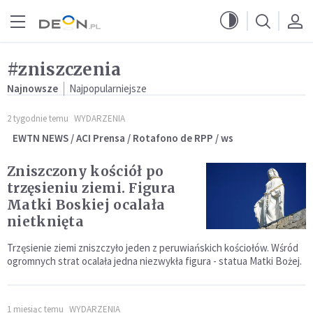
Przejdź do menu głównego
Przejdź do treści
#zniszczenia
Najnowsze
Najpopularniejsze
2 tygodnie temu
WYDARZENIA
EWTN NEWS / ACI Prensa / Rotafono de RPP / ws
Zniszczony kościół po
trzęsieniu ziemi. Figura
Matki Boskiej ocalała
nietknięta
Trzęsienie ziemi zniszczyło jeden z peruwiańskich kościołów. Wśród
ogromnych strat ocalała jedna niezwykła figura - statua Matki Bożej.
1 miesiąc temu
WYDARZENIA