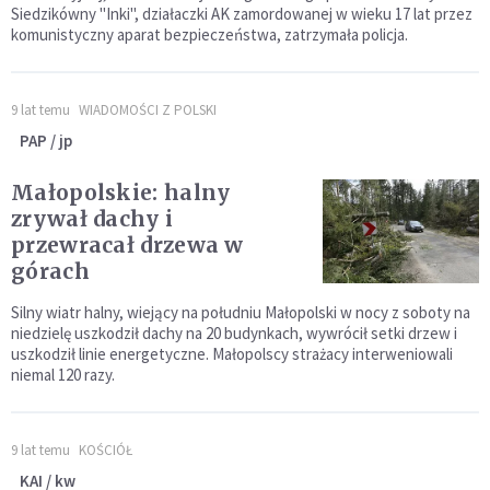
Siedzikówny "Inki", działaczki AK zamordowanej w wieku 17 lat przez
komunistyczny aparat bezpieczeństwa, zatrzymała policja.
9 lat temu
WIADOMOŚCI Z POLSKI
PAP / jp
Małopolskie: halny
zrywał dachy i
przewracał drzewa w
górach
Silny wiatr halny, wiejący na południu Małopolski w nocy z soboty na
niedzielę uszkodził dachy na 20 budynkach, wywrócił setki drzew i
uszkodził linie energetyczne. Małopolscy strażacy interweniowali
niemal 120 razy.
9 lat temu
KOŚCIÓŁ
KAI / kw