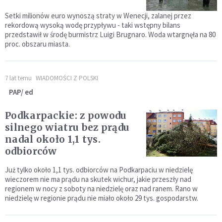
Setki milionów euro wynoszą straty w Wenecji, zalanej przez
rekordową wysoką wodę przypływu - taki wstępny bilans
przedstawił w środę burmistrz Luigi Brugnaro. Woda wtargnęła na 80
proc. obszaru miasta.
7 lat temu
WIADOMOŚCI Z POLSKI
PAP/ ed
Podkarpackie: z powodu
silnego wiatru bez prądu
nadal około 1,1 tys.
odbiorców
Już tylko około 1,1 tys. odbiorców na Podkarpaciu w niedzielę
wieczorem nie ma prądu na skutek wichur, jakie przeszły nad
regionem w nocy z soboty na niedzielę oraz nad ranem. Rano w
niedzielę w regionie prądu nie miało około 29 tys. gospodarstw.