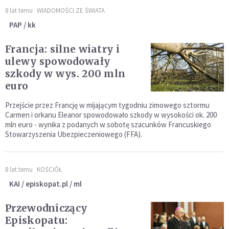
8 lat temu
WIADOMOŚCI ZE ŚWIATA
PAP / kk
Francja: silne wiatry i
ulewy spowodowały
szkody w wys. 200 mln
euro
Przejście przez Francję w mijającym tygodniu zimowego sztormu
Carmen i orkanu Eleanor spowodowało szkody w wysokości ok. 200
mln euro - wynika z podanych w sobotę szacunków Francuskiego
Stowarzyszenia Ubezpieczeniowego (FFA).
8 lat temu
KOŚCIÓŁ
KAI / episkopat.pl / ml
Przewodniczący
Episkopatu: