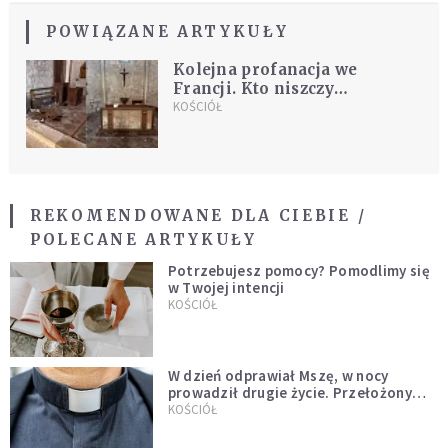
POWIĄZANE ARTYKUŁY
Kolejna profanacja we
Francji. Kto niszczy
francuskie kościoły?
KOŚCIÓŁ
REKOMENDOWANE DLA CIEBIE /
POLECANE ARTYKUŁY
Potrzebujesz pomocy? Pomodlimy się
w Twojej intencji
KOŚCIÓŁ
W dzień odprawiał Mszę, w nocy
prowadził drugie życie. Przełożony
kazał mu opuścić zakon
KOŚCIÓŁ