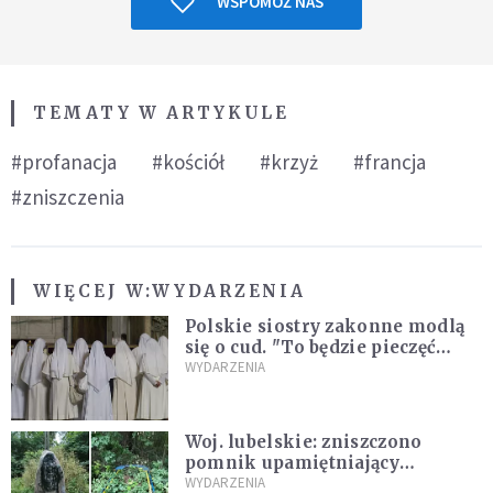
WSPOMÓŻ NAS
TEMATY W ARTYKULE
#profanacja
#kościół
#krzyż
#francja
#zniszczenia
WIĘCEJ W:
WYDARZENIA
Polskie siostry zakonne modlą
się o cud. "To będzie pieczęć
Pana Boga dla naszej wiary"
WYDARZENIA
Woj. lubelskie: zniszczono
pomnik upamiętniający
żołnierzy UPA. Ambasada
WYDARZENIA