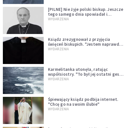
[PILNE] Nie żyje polski biskup. Jeszcze
tego samego dnia spowiadał i
sprawował Mszę świętą
WYDARZENIA
Ksiądz zrezygnował z przyjęcia
święceń biskupich. "Jestem naprawdę
niegodny"
WYDARZENIA
Karmelitanka utonęła, ratując
współsiostry. "To był jej ostatni gest
miłości"
WYDARZENIA
Śpiewający ksiądz podbija internet.
"Chcę go na swoim ślubie"
WYDARZENIA