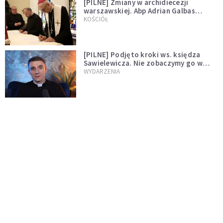
[PILNE] Zmiany w archidiecezji
warszawskiej. Abp Adrian Galbas
wręczył dekrety nowym proboszczom
KOŚCIÓŁ
[PILNE] Podjęto kroki ws. księdza
Sawielewicza. Nie zobaczymy go w
mediach
WYDARZENIA