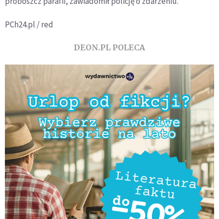
proboszcz parafii, zawiadomił policję o zdarzeniu.
PCh24.pl / red
DEON.PL POLECA