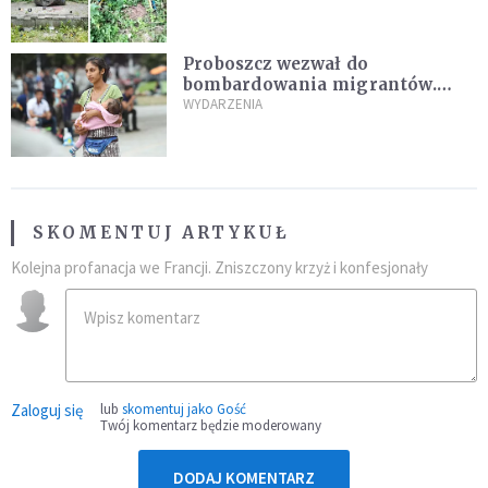
Ukrainy reaguje
Proboszcz wezwał do
bombardowania migrantów.
"Masowy ogień przeciwko
WYDARZENIA
najeźdźcom!"
SKOMENTUJ ARTYKUŁ
Kolejna profanacja we Francji. Zniszczony krzyż i konfesjonały
Zaloguj się
lub
skomentuj jako Gość
Twój komentarz będzie moderowany
DODAJ KOMENTARZ