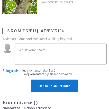
kaczki. W końcu popełnił
WIADOMOŚCI ZE ŚWIATA
fatalny błąd
SKOMENTUJ ARTYKUŁ
Wylesianie Amazonii wielkości Wielkiej Brytanii
Zaloguj się
lub
skomentuj jako Gość
Twój komentarz będzie moderowany
DODAJ KOMENTARZ
Komentarze (
)
Najnowsze
Najpopularniejsze