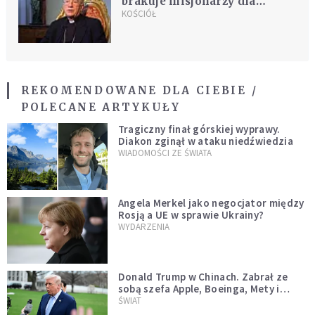
brakuje misjonarzy dla
Amazonii
KOŚCIÓŁ
REKOMENDOWANE DLA CIEBIE /
POLECANE ARTYKUŁY
Tragiczny finał górskiej wyprawy.
Diakon zginął w ataku niedźwiedzia
WIADOMOŚCI ZE ŚWIATA
Angela Merkel jako negocjator między
Rosją a UE w sprawie Ukrainy?
WYDARZENIA
Donald Trump w Chinach. Zabrał ze
sobą szefa Apple, Boeinga, Mety i
Muska
ŚWIAT