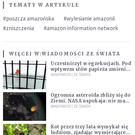
TEMATY W ARTYKULE
#puszcza amazońska
#wylesianie amazonii
#zniszczenia
#amazon information network
WIĘCEJ W:
WIADOMOŚCI ZE ŚWIATA
Uczestniczył w egzekucjach. Pod
wpływem słów papieża zmienił
zdanie
WIADOMOŚCI ZE ŚWIATA
Ogromna asteroida zbliży się do
Ziemi. NASA uspokaja: nie ma
zagrożenia
WIADOMOŚCI ZE ŚWIATA
Kot przez trzy lata wymykał się
ludziom, zjadając wymierające