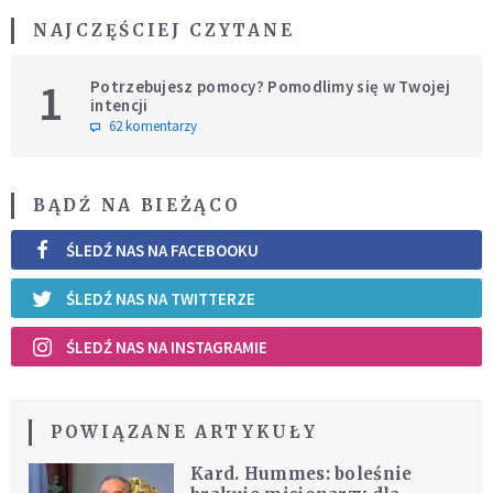
NAJCZĘŚCIEJ CZYTANE
1
Potrzebujesz pomocy? Pomodlimy się w Twojej
intencji
62 komentarzy
BĄDŹ NA BIEŻĄCO
ŚLEDŹ NAS NA FACEBOOKU
ŚLEDŹ NAS NA TWITTERZE
ŚLEDŹ NAS NA INSTAGRAMIE
POWIĄZANE ARTYKUŁY
Kard. Hummes: boleśnie