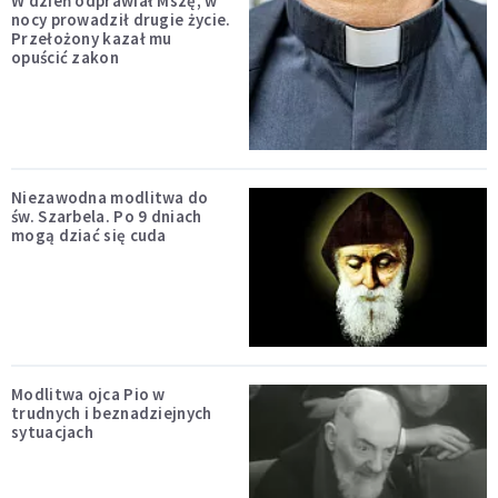
W dzień odprawiał Mszę, w
nocy prowadził drugie życie.
Przełożony kazał mu
opuścić zakon
Niezawodna modlitwa do
św. Szarbela. Po 9 dniach
mogą dziać się cuda
Modlitwa ojca Pio w
trudnych i beznadziejnych
sytuacjach