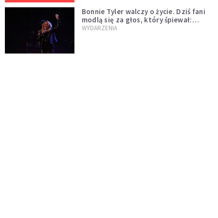
Bonnie Tyler walczy o życie. Dziś fani
modlą się za głos, który śpiewał:
"Lord, help me"
WYDARZENIA