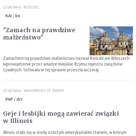
11 lat temu
KOŚCIÓŁ
KAI / kn
"Zamach na prawdziwe
małżeństwo"
Zamachem na prawdziwe małżeństwo nazwał Kościół we Włoszech
wprowadzenie przez władze miejskie Rzymu rejestru związków
cywilnych. Uchwała w tej sprawie przeszła wczoraj.
15 lat temu
WIADOMOŚCI ZE ŚWIATA
PAP / drr
Geje i lesbijki mogą zawierać związki
w Illinois
Illinois stało się w środę szóstym amerykańskim stanem, w którym