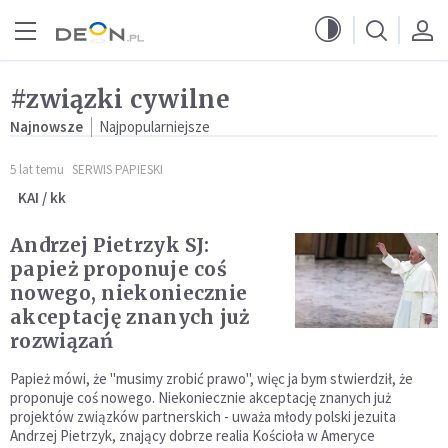
Przejdź do menu głównego
Przejdź do treści
#związki cywilne
Najnowsze
Najpopularniejsze
5 lat temu
SERWIS PAPIESKI
KAI / kk
Andrzej Pietrzyk SJ:
papież proponuje coś
nowego, niekoniecznie
akceptację znanych już
rozwiązań
Papież mówi, że "musimy zrobić prawo", więc ja bym stwierdził, że
proponuje coś nowego. Niekoniecznie akceptację znanych już
projektów związków partnerskich - uważa młody polski jezuita
Andrzej Pietrzyk, znający dobrze realia Kościoła w Ameryce