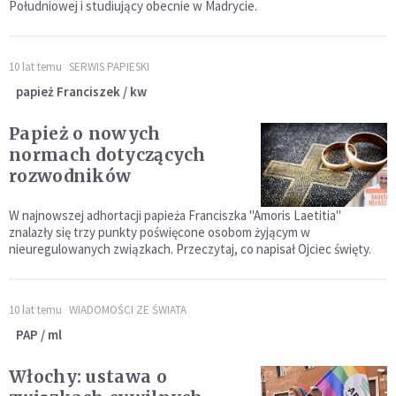
Południowej i studiujący obecnie w Madrycie.
10 lat temu
SERWIS PAPIESKI
papież Franciszek / kw
Papież o nowych
normach dotyczących
rozwodników
W najnowszej adhortacji papieża Franciszka "Amoris Laetitia"
znalazły się trzy punkty poświęcone osobom żyjącym w
nieuregulowanych związkach. Przeczytaj, co napisał Ojciec święty.
10 lat temu
WIADOMOŚCI ZE ŚWIATA
PAP / ml
Włochy: ustawa o