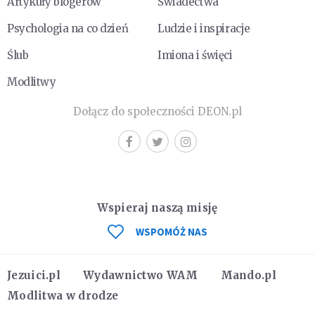
Artykuły blogerów
Świadectwa
Psychologia na co dzień
Ludzie i inspiracje
Ślub
Imiona i święci
Modlitwy
Dołącz do społeczności DEON.pl
Wspieraj naszą misję
WSPOMÓŻ NAS
Jezuici.pl
Wydawnictwo WAM
Mando.pl
Modlitwa w drodze