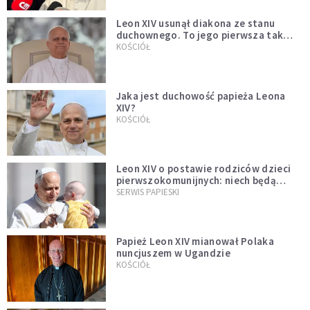
Leon XIV usunął diakona ze stanu
duchownego. To jego pierwsza tak
bezprecedensowa decyzja
KOŚCIÓŁ
Jaka jest duchowość papieża Leona
XIV?
KOŚCIÓŁ
Leon XIV o postawie rodziców dzieci
pierwszokomunijnych: niech będą
przykładem
SERWIS PAPIESKI
Papież Leon XIV mianował Polaka
nuncjuszem w Ugandzie
KOŚCIÓŁ