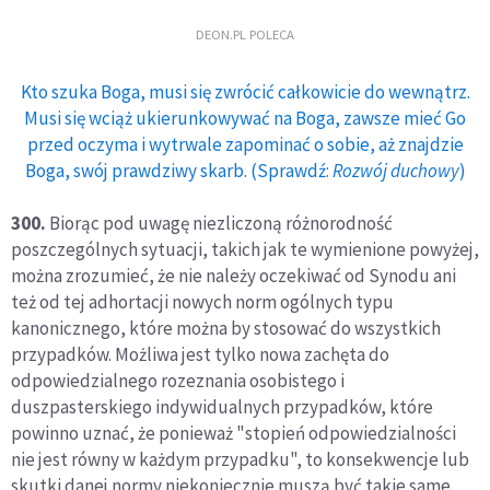
DEON.PL POLECA
Kto szuka Boga, musi się zwrócić całkowicie do wewnątrz.
Musi się wciąż ukierunkowywać na Boga, zawsze mieć Go
przed oczyma i wytrwale zapominać o sobie, aż znajdzie
Boga, swój prawdziwy skarb. (Sprawdź:
Rozwój duchowy
)
300.
Biorąc pod uwagę niezliczoną różnorodność
poszczególnych sytuacji, takich jak te wymienione powyżej,
można zrozumieć, że nie należy oczekiwać od Synodu ani
też od tej adhortacji nowych norm ogólnych typu
kanonicznego, które można by stosować do wszystkich
przypadków. Możliwa jest tylko nowa zachęta do
odpowiedzialnego rozeznania osobistego i
duszpasterskiego indywidualnych przypadków, które
powinno uznać, że ponieważ "stopień odpowiedzialności
nie jest równy w każdym przypadku", to konsekwencje lub
skutki danej normy niekoniecznie muszą być takie same.