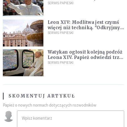
SERWIS PAPIESKI
Leon XIV: Modlitwa jest czymś
więcej niż techniką. "Odkryjmy
ją na nowo"
SERWIS PAPIESKI
Watykan ogłosił kolejną podróż
Leona XIV. Papież odwiedzi trzy
kraje Ameryki Południowej
SERWIS PAPIESKI
SKOMENTUJ ARTYKUŁ
Papież o nowych normach dotyczących rozwodników