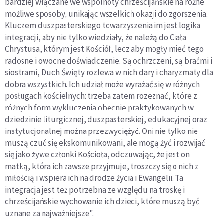
bardziej włączane we wspólnoty chrześcijańskie na różne
możliwe sposoby, unikając wszelkich okazji do zgorszenia.
Kluczem duszpasterskiego towarzyszenia im jest logika
integracji, aby nie tylko wiedziały, że należą do Ciała
Chrystusa, którym jest Kościół, lecz aby mogły mieć tego
radosne i owocne doświadczenie. Są ochrzczeni, są braćmi i
siostrami, Duch Święty rozlewa w nich dary i charyzmaty dla
dobra wszystkich. Ich udział może wyrażać się w różnych
posługach kościelnych: trzeba zatem rozeznać, które z
różnych form wykluczenia obecnie praktykowanych w
dziedzinie liturgicznej, duszpasterskiej, edukacyjnej oraz
instytucjonalnej można przezwyciężyć. Oni nie tylko nie
muszą czuć się ekskomunikowani, ale mogą żyć i rozwijać
się jako żywe członki Kościoła, odczuwając, że jest on
matką, która ich zawsze przyjmuje, troszczy się o nich z
miłością i wspiera ich na drodze życia i Ewangelii. Ta
integracja jest też potrzebna ze względu na troskę i
chrześcijańskie wychowanie ich dzieci, które muszą być
uznane za najważniejsze".