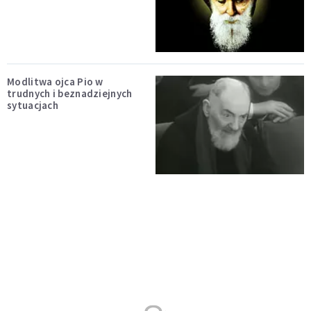
Modlitwa ojca Pio w
trudnych i beznadziejnych
sytuacjach