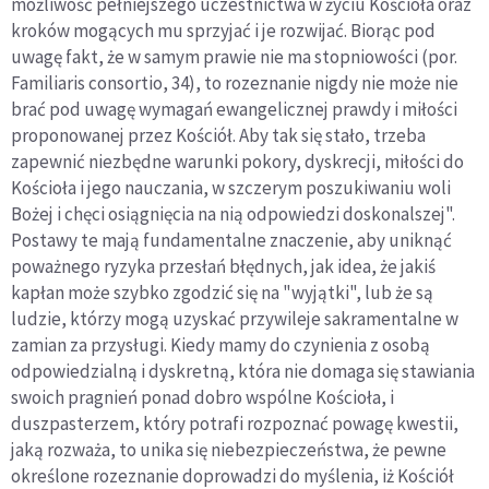
możliwość pełniejszego uczestnictwa w życiu Kościoła oraz
kroków mogących mu sprzyjać i je rozwijać. Biorąc pod
uwagę fakt, że w samym prawie nie ma stopniowości (por.
Familiaris consortio, 34), to rozeznanie nigdy nie może nie
brać pod uwagę wymagań ewangelicznej prawdy i miłości
proponowanej przez Kościół. Aby tak się stało, trzeba
zapewnić niezbędne warunki pokory, dyskrecji, miłości do
Kościoła i jego nauczania, w szczerym poszukiwaniu woli
Bożej i chęci osiągnięcia na nią odpowiedzi doskonalszej".
Postawy te mają fundamentalne znaczenie, aby uniknąć
poważnego ryzyka przesłań błędnych, jak idea, że jakiś
kapłan może szybko zgodzić się na "wyjątki", lub że są
ludzie, którzy mogą uzyskać przywileje sakramentalne w
zamian za przysługi. Kiedy mamy do czynienia z osobą
odpowiedzialną i dyskretną, która nie domaga się stawiania
swoich pragnień ponad dobro wspólne Kościoła, i
duszpasterzem, który potrafi rozpoznać powagę kwestii,
jaką rozważa, to unika się niebezpieczeństwa, że pewne
określone rozeznanie doprowadzi do myślenia, iż Kościół