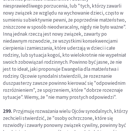
niesprawiedliwego porzucenia, lub "tych, którzy zawarli
nowy związek ze względu na wychowanie dzieci, często w
sumieniu subiektywnie pewni, że poprzednie małżeństwo,
zniszczone w sposób nieodwracalny, nigdy nie było ważne".
Inną jednak rzeczą jest nowy związek, zawarty po
niedawnym rozwodzie, ze wszystkimi konsekwencjami
cierpienia i zamieszania, które uderzają w dzieci i całe
rodziny, lub sytuacja kogoś, kto wielokrotnie nie wypełniał
swoich zobowiązań rodzinnych. Powinno być jasne, że nie
jest to ideał, jaki proponuje Ewangelia dla małżeństwa i
rodziny. Ojcowie synodalni stwierdzili, że rozeznanie
duszpasterzy zawsze powinno kierować się "odpowiednim
rozróżnieniem", ze spojrzeniem, które "dobrze rozeznaje
sytuacje". Wiemy, że "nie mamy prostych odpowiedzi".
299.
Przyjmuję rozważania wielu Ojców synodalnych, którzy
zechcieli stwierdzić, że "osoby ochrzczone, które się
rozwiodły i zawarły ponowny związek cywilny, powinny być