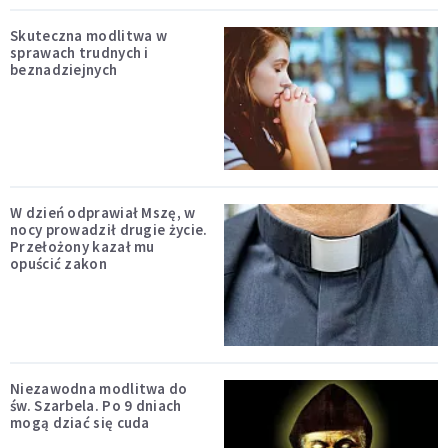
Skuteczna modlitwa w
sprawach trudnych i
beznadziejnych
W dzień odprawiał Mszę, w
nocy prowadził drugie życie.
Przełożony kazał mu
opuścić zakon
Niezawodna modlitwa do
św. Szarbela. Po 9 dniach
mogą dziać się cuda