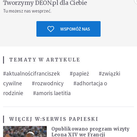
Tworzymy DEON.pl dla Ciebie
Tu możesz nas wesprzeć.
WSPOMÓŻ NAS
TEMATY W ARTYKULE
#aktualnościfranciszek
#papież
#związki
cywilne
#rozwodnicy
#adhortacja o
rodzinie
#amoris laetitia
WIĘCEJ W:
SERWIS PAPIESKI
Opublikowano program wizyty
Leona XIV we Francji