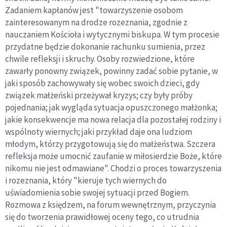
Zadaniem kapłanów jest "towarzyszenie osobom
zainteresowanym na drodze rozeznania, zgodnie z
nauczaniem Kościoła i wytycznymi biskupa. W tym procesie
przydatne będzie dokonanie rachunku sumienia, przez
chwile refleksji i skruchy. Osoby rozwiedzione, które
zawarły ponowny związek, powinny zadać sobie pytanie, w
jaki sposób zachowywały się wobec swoich dzieci, gdy
związek małżeński przeżywał kryzys; czy były próby
pojednania; jak wygląda sytuacja opuszczonego małżonka;
jakie konsekwencje ma nowa relacja dla pozostałej rodziny i
wspólnoty wiernych; jaki przykład daje ona ludziom
młodym, którzy przygotowują się do małżeństwa. Szczera
refleksja może umocnić zaufanie w miłosierdzie Boże, które
nikomu nie jest odmawiane". Chodzi o proces towarzyszenia
i rozeznania, który "kieruje tych wiernych do
uświadomienia sobie swojej sytuacji przed Bogiem.
Rozmowa z księdzem, na forum wewnętrznym, przyczynia
się do tworzenia prawidłowej oceny tego, co utrudnia