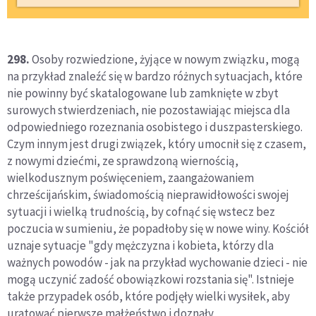
298.
Osoby rozwiedzione, żyjące w nowym związku, mogą
na przykład znaleźć się w bardzo różnych sytuacjach, które
nie powinny być skatalogowane lub zamknięte w zbyt
surowych stwierdzeniach, nie pozostawiając miejsca dla
odpowiedniego rozeznania osobistego i duszpasterskiego.
Czym innym jest drugi związek, który umocnił się z czasem,
z nowymi dziećmi, ze sprawdzoną wiernością,
wielkodusznym poświęceniem, zaangażowaniem
chrześcijańskim, świadomością nieprawidłowości swojej
sytuacji i wielką trudnością, by cofnąć się wstecz bez
poczucia w sumieniu, że popadłoby się w nowe winy. Kościół
uznaje sytuacje "gdy mężczyzna i kobieta, którzy dla
ważnych powodów - jak na przykład wychowanie dzieci - nie
mogą uczynić zadość obowiązkowi rozstania się". Istnieje
także przypadek osób, które podjęły wielki wysiłek, aby
uratować pierwsze małżeństwo i doznały