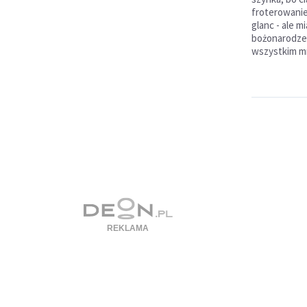
froterowanie 
glanc - ale m
bożonarodze
wszystkim m