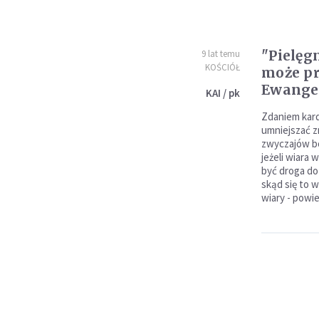
"Pielęg
9 lat temu
KOŚCIÓŁ
może pr
Ewangel
KAI / pk
Zdaniem kard
umniejszać z
zwyczajów b
jeżeli wiara 
być droga do
skąd się to w
wiary - powi