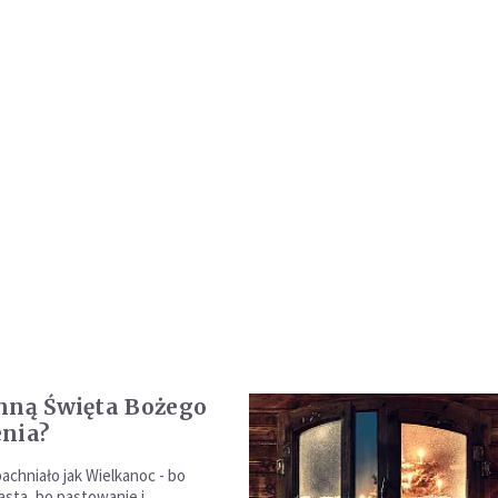
hną Święta Bożego
nia?
achniało jak Wielkanoc - bo
asta, bo pastowanie i