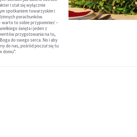
akter i stał się wyłącznie
m spotkaniem towarzyskim i
dzinnych porachunków.
 warto to sobie przypomnieć –
ielkiego święta i jeden z
mentów przygotowania na to,
 Boga do swego serca. No i aby
ny do nas, pośród poczuł się tu
 w domu”.