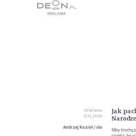
Jak pac
10 lat temu
STYL ŻYCIA
Narodze
Andrzej Kozioł / slo
Niby trochę p
szynka, bo ci