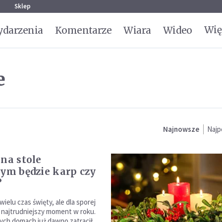
g
Sklep
Wię
darzenia
Komentarze
Wiara
Wideo
e
Najnowsze
Najp
 na stole
nym będzie karp czy
?
 wielu czas święty, ale dla sporej
o najtrudniejszy moment w roku.
ych domach już dawno zatracił