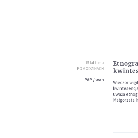
Etnogra
15 lat temu
PO GODZINACH
kwintes
PAP / wab
Wieczór wigil
kwintesencja 
uważa etnogr
Małgorzata I