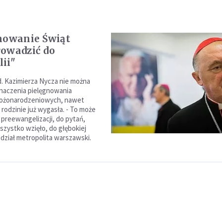
nowanie Świąt
owadzić do
ii"
. Kazimierza Nycza nie można
naczenia pielęgnowania
ożonarodzeniowych, nawet
w rodzinie już wygasła. - To może
 preewangelizacji, do pytań,
szystko wzięło, do głębokiej
edział metropolita warszawski.