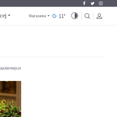
11
°
cej
Warszawa
opularniejsze