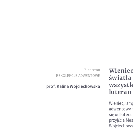
Wienie
7 lat temu
REKOLEKCJE ADWENTOWE
światła
wszystk
prof. Kalina Wojciechowska
luteran
Wieniec, lamp
adwentowy. 
się od luter
przyjścia Mes
Wojciechows