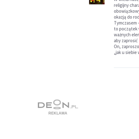
religijny char
obowiązkowy
okazją do ro
Tymczasem –
to początek w
ważnych ele
aby zaprosić
On, zaproszo
„jak u siebie