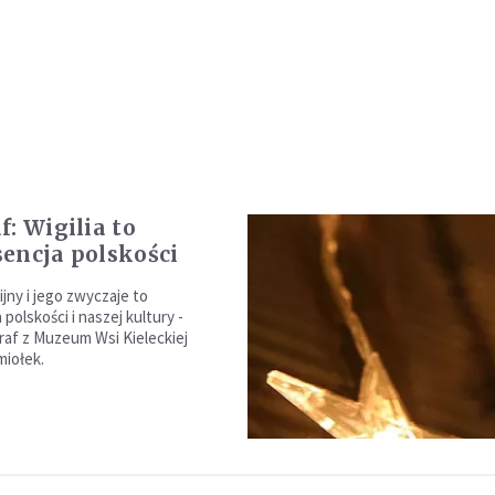
f: Wigilia to
encja polskości
ijny i jego zwyczaje to
polskości i naszej kultury -
af z Muzeum Wsi Kieleckiej
miołek.