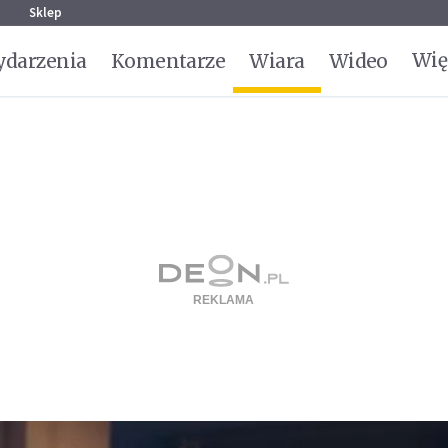
g
Sklep
Wię
darzenia
Komentarze
Wiara
Wideo