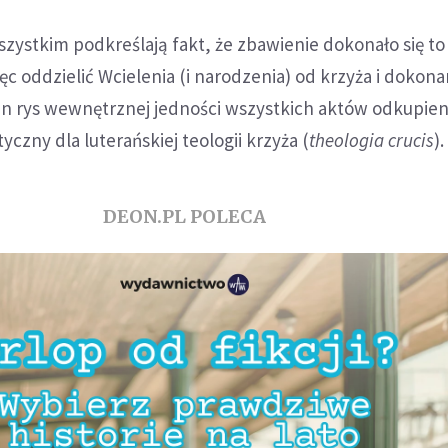
zystkim podkreślają fakt, że zbawienie dokonało się to
więc oddzielić Wcielenia (i narodzenia) od krzyża i doko
en rys wewnętrznej jedności wszystkich aktów odkupieni
czny dla luterańskiej teologii krzyża (
theologia crucis
).
DEON.PL POLECA