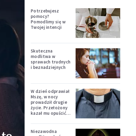
Potrzebujesz
pomocy?
Pomodlimy się w
Twojej intencji
Skuteczna
modlitwa w
sprawach trudnych
i beznadziejnych
W dzień odprawiał
Mszę, w nocy
prowadził drugie
życie. Przełożony
kazał mu opuścić
zakon
Niezawodna