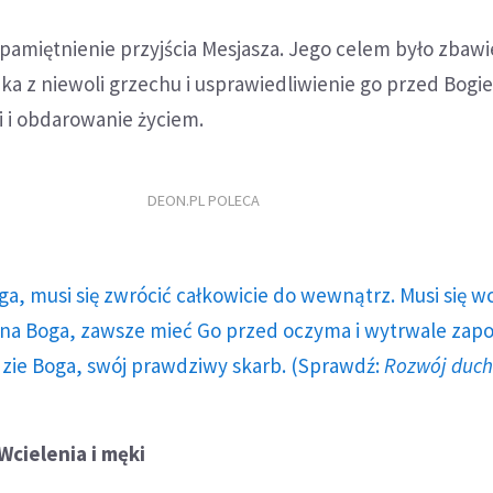
 upamiętnienie przyjścia Mesjasza. Jego celem było zbawi
a z niewoli grzechu i usprawiedliwienie go przed Bogie
i i obdarowanie życiem.
DEON.PL POLECA
ga, musi się zwrócić całkowicie do wewnątrz. Musi się w
a Boga, zawsze mieć Go przed oczyma i wytrwale zap
dzie Boga, swój prawdziwy skarb. (Sprawdź:
Rozwój duc
cielenia i męki