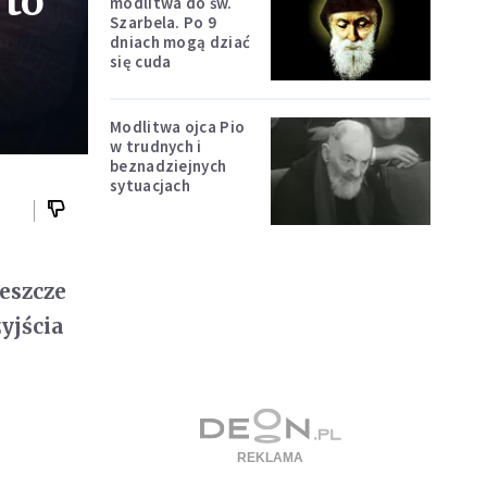
 to
modlitwa do św.
Szarbela. Po 9
dniach mogą dziać
się cuda
Modlitwa ojca Pio
w trudnych i
beznadziejnych
sytuacjach
jeszcze
yjścia