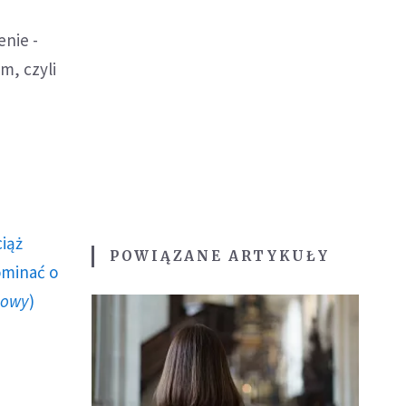
enie -
m, czyli
ciąż
POWIĄZANE ARTYKUŁY
ominać o
howy
)