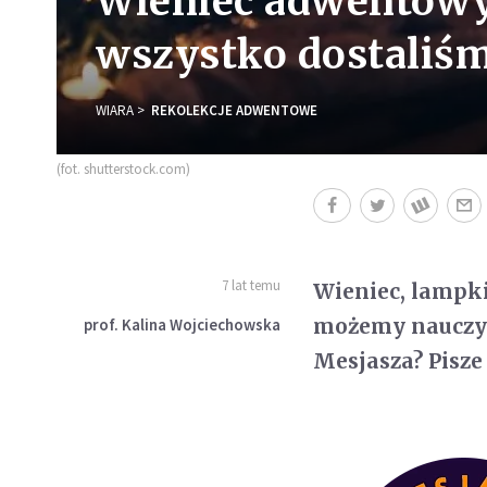
Wieniec adwentowy, 
wszystko dostaliśm
WIARA
REKOLEKCJE ADWENTOWE
(fot. shutterstock.com)
7 lat temu
Wieniec, lampki
możemy nauczyć 
prof. Kalina Wojciechowska
Mesjasza? Pisze