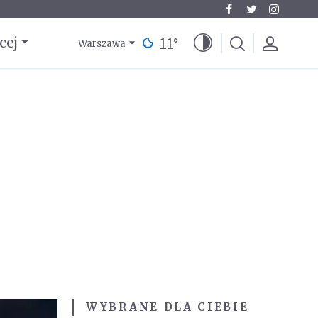
11
°
cej
Warszawa
WYBRANE DLA CIEBIE