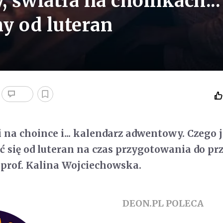
światła na choinkach...
y od luteran
 na choince i... kalendarz adwentowy. Czego 
się od luteran na czas przygotowania do prz
 prof. Kalina Wojciechowska.
DEON.PL POLECA