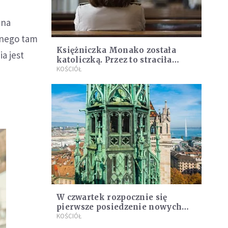
 na
nanego tam
Księżniczka Monako została
a jest
katoliczką. Przez to straciła
ważny przywilej
KOŚCIÓŁ
W czwartek rozpocznie się
pierwsze posiedzenie nowych
władz Światowej Federacji
KOŚCIÓŁ
Luterańskiej