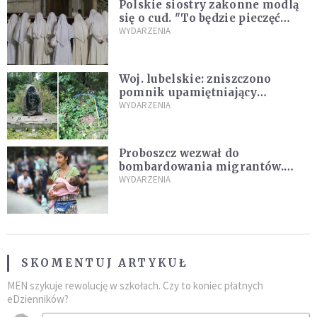
Polskie siostry zakonne modlą
się o cud. "To będzie pieczęć
Pana Boga dla naszej wiary"
WYDARZENIA
Woj. lubelskie: zniszczono
pomnik upamiętniający
żołnierzy UPA. Ambasada
WYDARZENIA
Ukrainy reaguje
Proboszcz wezwał do
bombardowania migrantów.
"Masowy ogień przeciwko
WYDARZENIA
najeźdźcom!"
SKOMENTUJ ARTYKUŁ
MEN szykuje rewolucję w szkołach. Czy to koniec płatnych
eDzienników?