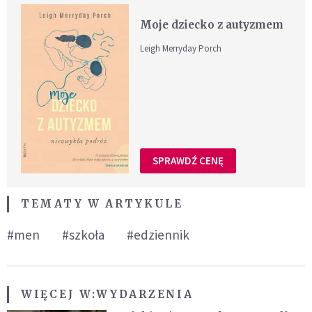
Moje dziecko z autyzmem
Leigh Merryday Porch
SPRAWDŹ CENĘ
TEMATY W ARTYKULE
#men
#szkoła
#edziennik
WIĘCEJ W:
WYDARZENIA