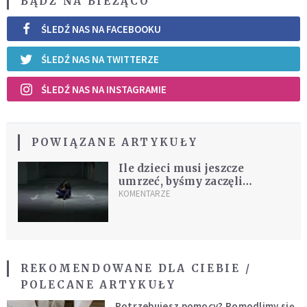
BĄDŹ NA BIEŻĄCO
ŚLEDŹ NAS NA FACEBOOKU
ŚLEDŹ NAS NA TWITTERZE
ŚLEDŹ NAS NA INSTAGRAMIE
POWIĄZANE ARTYKUŁY
Ile dzieci musi jeszcze
umrzeć, byśmy zaczęli
traktować hejt poważnie?
KOMENTARZE
REKOMENDOWANE DLA CIEBIE /
POLECANE ARTYKUŁY
Potrzebujesz pomocy? Pomodlimy się