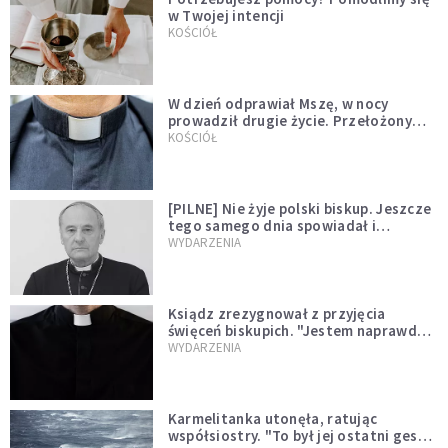
w Twojej intencji
KOŚCIÓŁ
W dzień odprawiał Mszę, w nocy
prowadził drugie życie. Przełożony
kazał mu opuścić zakon
KOŚCIÓŁ
[PILNE] Nie żyje polski biskup. Jeszcze
tego samego dnia spowiadał i
sprawował Mszę świętą
WYDARZENIA
Ksiądz zrezygnował z przyjęcia
święceń biskupich. "Jestem naprawdę
niegodny"
WYDARZENIA
Karmelitanka utonęła, ratując
współsiostry. "To był jej ostatni gest