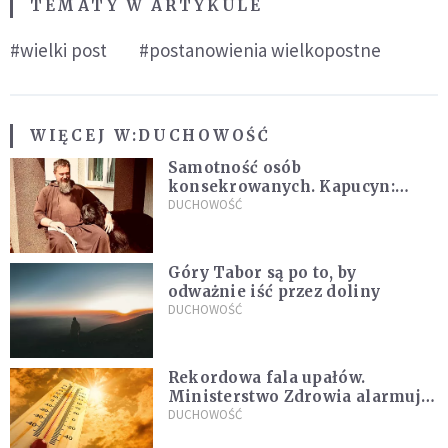
TEMATY W ARTYKULE
#wielki post
#postanowienia wielkopostne
WIĘCEJ W:
DUCHOWOŚĆ
Samotność osób
konsekrowanych. Kapucyn:
Życie w pojedynkę rzadko jest
DUCHOWOŚĆ
sielanką
Góry Tabor są po to, by
odważnie iść przez doliny
DUCHOWOŚĆ
Rekordowa fala upałów.
Ministerstwo Zdrowia alarmuje
po doświadczeniach z czerwca
DUCHOWOŚĆ