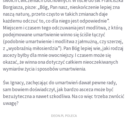
swoich Ćwiczeniach Duchownych. W liście do św. Franciszka
Borgiasza, pisze: „Bóg, Pan nasz, nieskończenie lepiej zna
naszą naturę, przeto często w takich zmianach daje
każdemu odczuć to, co dla niego jest odpowiednie”.
Miejscem i czasem tego odczuwania jest modlitwa, z którą
podejmowane umartwienie winno się ściśle łączyć
(podobnie umartwienie i modlitwa z jałmużną, czy szerzej,
z „wyobraźnią miłosierdzia”). Pan Bóg lepiej wie, jaki rodzaj
ascezy byłby dla mnie owocniejszy. I czasem może się
okazać, że winna ona dotyczyć całkiem nieoczekiwanych
wymiarów życia i sposobów umartwienia.
Św. Ignacy, zachęcając do umartwień dawał pewne rady,
sam bowiem doświadczył, jak bardzo asceza może być
bezużyteczna a nawet szkodliwa. Na co więc trzeba zwrócić
uwagę?
DEON.PL POLECA