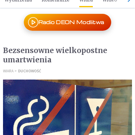
Radio DEON Modlitwa
Bezsensowne wielkopostne
umartwienia
WIARA
DUCHOWOŚĆ