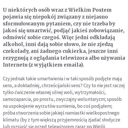
U niektórych osób wraz z Wielkim Postem
pojawia się niepokój związany z niejasno
sformułowanym pytaniem, czy nie trzeba by
jakoś się umartwić, podjąć jakieś zobowiązanie,
odmówić sobie czegoś. Więc jedni odkładają
alkohol, inni dają sobie słowo, że nie zjedzą
czekolady, ani żadnego cukierka, jeszcze inni
rezygnują z oglądania telewizora albo używania
Internetu (z wyjątkiem emaila).
Czy jednak takie umartwienia i w taki sposób podjęte mają
sens, a dokładniej, chrześcijański sens? Czy to nie jest raczej
tylko ćwiczenie własnej silnej woli, wytrzymałości,
samozaparcia, po prostu, zwyczajny woluntaryzm; sposób
na uspokojenie wyrzutów sumienia, bo coś podjąłem;
próba stworzenia sobie jakiejś namiastki wielkopostnego
klimatu (by z tym większą przyjemnością zjadać słodycze
lub rozsiąść się przed telewizorem zaraz po Wigilii