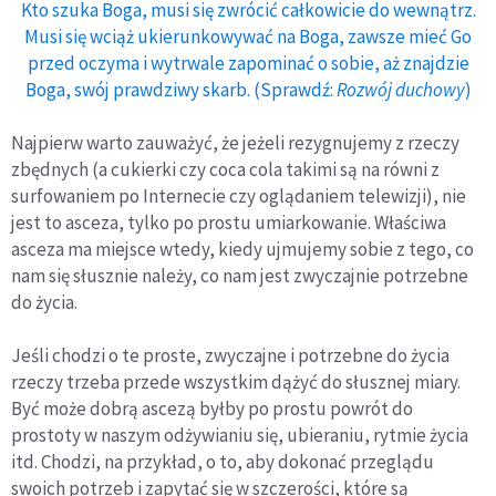
Kto szuka Boga, musi się zwrócić całkowicie do wewnątrz.
Musi się wciąż ukierunkowywać na Boga, zawsze mieć Go
przed oczyma i wytrwale zapominać o sobie, aż znajdzie
Boga, swój prawdziwy skarb. (Sprawdź:
Rozwój duchowy
)
Najpierw warto zauważyć, że jeżeli rezygnujemy z rzeczy
zbędnych (a cukierki czy coca cola takimi są na równi z
surfowaniem po Internecie czy oglądaniem telewizji), nie
jest to asceza, tylko po prostu umiarkowanie. Właściwa
asceza ma miejsce wtedy, kiedy ujmujemy sobie z tego, co
nam się słusznie należy, co nam jest zwyczajnie potrzebne
do życia.
Jeśli chodzi o te proste, zwyczajne i potrzebne do życia
rzeczy trzeba przede wszystkim dążyć do słusznej miary.
Być może dobrą ascezą byłby po prostu powrót do
prostoty w naszym odżywianiu się, ubieraniu, rytmie życia
itd. Chodzi, na przykład, o to, aby dokonać przeglądu
swoich potrzeb i zapytać się w szczerości, które są