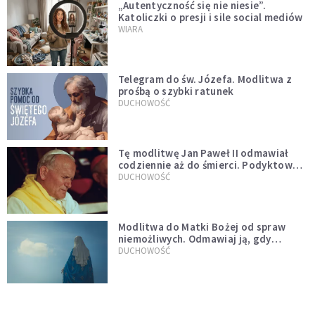
„Autentyczność się nie niesie”.
Katoliczki o presji i sile social mediów
WIARA
Telegram do św. Józefa. Modlitwa z
prośbą o szybki ratunek
DUCHOWOŚĆ
Tę modlitwę Jan Paweł II odmawiał
codziennie aż do śmierci. Podyktował
mu ją ojciec
DUCHOWOŚĆ
Modlitwa do Matki Bożej od spraw
niemożliwych. Odmawiaj ją, gdy
wszystko idzie źle
DUCHOWOŚĆ
Do wielkiego światła idzie się przez
wielkie ciemności