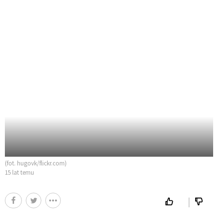
(fot. hugovk/flickr.com)
15 lat temu