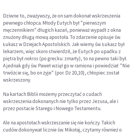
Dziwne to, zważywszy, że on sam dokonał wskrzeszenia
pewnego chłopca. Młody Eutych był "pierwszym
męczennikiem" długich kazań, ponieważ wypadł z okna
znużony długą mową apostoła. To zdarzenie opisuje św.
Łukasz w Dziejach Apostolskich. Jak wiemy św. Łukasz był
lekarzem, więc skoro stwierdził, że Eutych po upadku z
piętra był
nekros
(po grecku: zmarły), to na pewno taki był.
A jednak gdy św. Paweł wziął go w ramiona i powiedział: "Nie
trwóżcie się, bo on żyje" (por. Dz 20,10), chłopiec został
wskrzeszony.
Na kartach Biblii możemy przeczytać o cudach
wskrzeszenia dokonanych nie tylko przez Jezusa, ale i
przez postacie Starego i Nowego Testamentu.
Ale na apostołach wskrzeszanie się nie kończy. Takich
cudów dokonywał licznie św. Mikołaj, czytamy również o