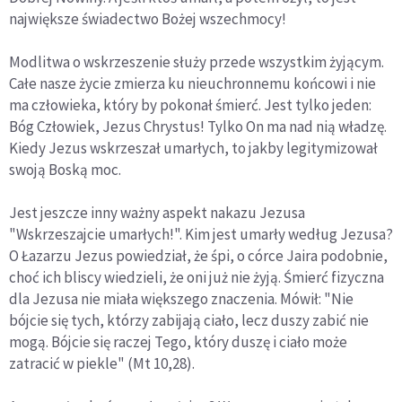
największe świadectwo Bożej wszechmocy!
Modlitwa o wskrzeszenie służy przede wszystkim żyjącym.
Całe nasze życie zmierza ku nieuchronnemu końcowi i nie
ma człowieka, który by pokonał śmierć. Jest tylko jeden:
Bóg Człowiek, Jezus Chrystus! Tylko On ma nad nią władzę.
Kiedy Jezus wskrzeszał umarłych, to jakby legitymizował
swoją Boską moc.
Jest jeszcze inny ważny aspekt nakazu Jezusa
"Wskrzeszajcie umarłych!". Kim jest umarły według Jezusa?
O Łazarzu Jezus powiedział, że śpi, o córce Jaira podobnie,
choć ich bliscy wiedzieli, że oni już nie żyją. Śmierć fizyczna
dla Jezusa nie miała większego znaczenia. Mówił: "Nie
bójcie się tych, którzy zabijają ciało, lecz duszy zabić nie
mogą. Bójcie się raczej Tego, który duszę i ciało może
zatracić w piekle" (Mt 10,28).