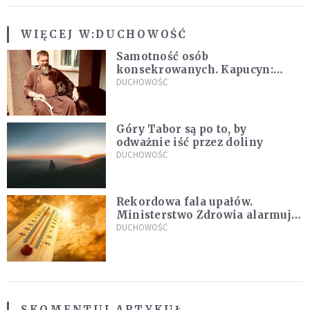
WIĘCEJ W:
DUCHOWOŚĆ
Samotność osób
konsekrowanych. Kapucyn:
Życie w pojedynkę rzadko jest
DUCHOWOŚĆ
sielanką
Góry Tabor są po to, by
odważnie iść przez doliny
DUCHOWOŚĆ
Rekordowa fala upałów.
Ministerstwo Zdrowia alarmuje
po doświadczeniach z czerwca
DUCHOWOŚĆ
SKOMENTUJ ARTYKUŁ