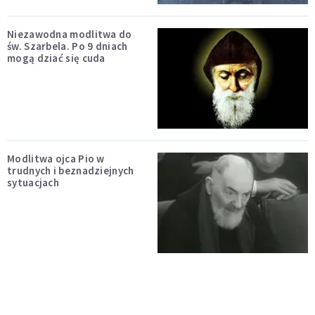
Niezawodna modlitwa do
św. Szarbela. Po 9 dniach
mogą dziać się cuda
Modlitwa ojca Pio w
trudnych i beznadziejnych
sytuacjach