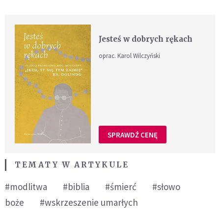
Jesteś w dobrych rękach
oprac. Karol Wilczyński
SPRAWDŹ CENĘ
TEMATY W ARTYKULE
#modlitwa
#biblia
#śmierć
#słowo
boże
#wskrzeszenie umarłych