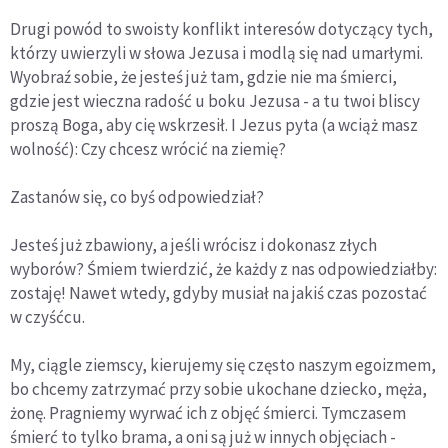
Drugi powód to swoisty konflikt interesów dotyczący tych,
którzy uwierzyli w słowa Jezusa i modlą się nad umarłymi.
Wyobraź sobie, że jesteś już tam, gdzie nie ma śmierci,
gdzie jest wieczna radość u boku Jezusa - a tu twoi bliscy
proszą Boga, aby cię wskrzesił. I Jezus pyta (a wciąż masz
wolność): Czy chcesz wrócić na ziemię?
Zastanów się, co byś odpowiedział?
Jesteś już zbawiony, a jeśli wrócisz i dokonasz złych
wyborów? Śmiem twierdzić, że każdy z nas odpowiedziałby:
zostaję! Nawet wtedy, gdyby musiał na jakiś czas pozostać
w czyśćcu.
My, ciągle ziemscy, kierujemy się często naszym egoizmem,
bo chcemy zatrzymać przy sobie ukochane dziecko, męża,
żonę. Pragniemy wyrwać ich z objęć śmierci. Tymczasem
śmierć to tylko brama, a oni są już w innych objęciach -