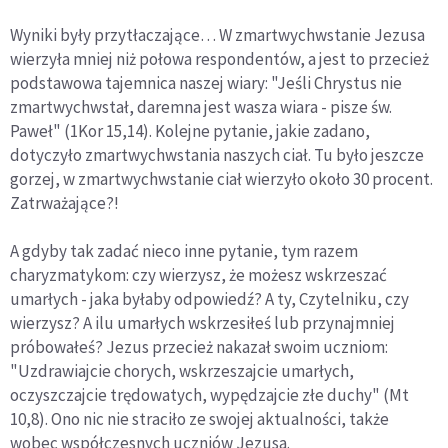
Wyniki były przytłaczające… W zmartwychwstanie Jezusa
wierzyła mniej niż połowa respondentów, a jest to przecież
podstawowa tajemnica naszej wiary: "Jeśli Chrystus nie
zmartwychwstał, daremna jest wasza wiara - pisze św.
Paweł" (1Kor 15,14). Kolejne pytanie, jakie zadano,
dotyczyło zmartwychwstania naszych ciał. Tu było jeszcze
gorzej, w zmartwychwstanie ciał wierzyło około 30 procent.
Zatrważające?!
A gdyby tak zadać nieco inne pytanie, tym razem
charyzmatykom: czy wierzysz, że możesz wskrzeszać
umarłych - jaka byłaby odpowiedź? A ty, Czytelniku, czy
wierzysz? A ilu umarłych wskrzesiłeś lub przynajmniej
próbowałeś? Jezus przecież nakazał swoim uczniom:
"Uzdrawiajcie chorych, wskrzeszajcie umarłych,
oczyszczajcie trędowatych, wypędzajcie złe duchy" (Mt
10,8). Ono nic nie straciło ze swojej aktualności, także
wobec współczesnych uczniów Jezusa.