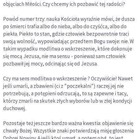
objęciach Miłości. Czy chcemy ich pozbawić tej radości?
Powód numer trzy: nauka Kościoła wyraźnie mówi, że dusza
po śmierci trafia albo do nieba, albo do czyśćca, albo do
piekła. Piekło to stan, gdzie człowiek bezpowrotnie traci
swoją wolność, wypowiadając przedtem Bogu swoje: nie. W
takim wypadku modlitwa o wskrzeszenie, które dokonuje
się mocą Jezusa, nie ma sensu - ponieważ sam człowiek
pozbawił jej mocy, odcinając się od Jezusa.
Czy ma sens modlitwa o wskrzeszenie ? Oczywiście! Nawet
jeśli umarli, a zbawieni (ci z "poczekalni") raczej jej nie
potrzebują, a potępieni odrzucają, to są zapewne i tacy,
którzy zmarli na skutek złych wyborów lub w złej kondycji
duchowej.
Pozostaje też jeszcze bardzo ważna kwestia: objawienie się
chwały Bożej. Wszystkie znaki potwierdzają misję głoszenia
Dobrej Nowiny. A jeśli ktoś umarł, a potem ożył, to jest