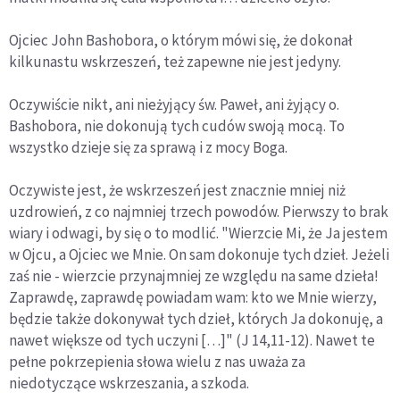
Ojciec John Bashobora, o którym mówi się, że dokonał
kilkunastu wskrzeszeń, też zapewne nie jest jedyny.
Oczywiście nikt, ani nieżyjący św. Paweł, ani żyjący o.
Bashobora, nie dokonują tych cudów swoją mocą. To
wszystko dzieje się za sprawą i z mocy Boga.
Oczywiste jest, że wskrzeszeń jest znacznie mniej niż
uzdrowień, z co najmniej trzech powodów. Pierwszy to brak
wiary i odwagi, by się o to modlić. "Wierzcie Mi, że Ja jestem
w Ojcu, a Ojciec we Mnie. On sam dokonuje tych dzieł. Jeżeli
zaś nie - wierzcie przynajmniej ze względu na same dzieła!
Zaprawdę, zaprawdę powiadam wam: kto we Mnie wierzy,
będzie także dokonywał tych dzieł, których Ja dokonuję, a
nawet większe od tych uczyni […]" (J 14,11-12). Nawet te
pełne pokrzepienia słowa wielu z nas uważa za
niedotyczące wskrzeszania, a szkoda.