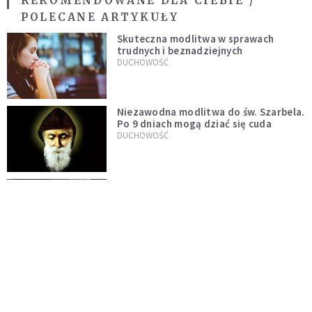
REKOMENDOWANE DLA CIEBIE /
POLECANE ARTYKUŁY
Skuteczna modlitwa w sprawach
trudnych i beznadziejnych
DUCHOWOŚĆ
Niezawodna modlitwa do św. Szarbela.
Po 9 dniach mogą dziać się cuda
DUCHOWOŚĆ
Modlitwa ojca Pio w trudnych i
beznadziejnych sytuacjach
DUCHOWOŚĆ
„Autentyczność się nie niesie”.
Katoliczki o presji i sile social mediów
WIARA