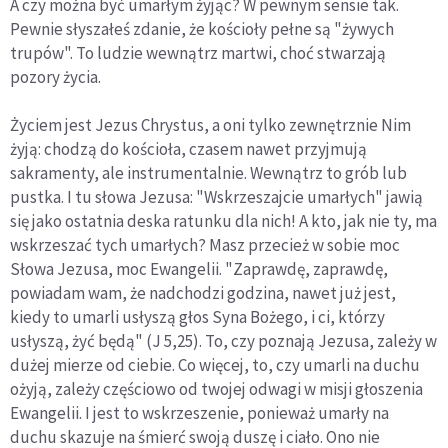
A czy można być umarłym żyjąc? W pewnym sensie tak.
Pewnie słyszałeś zdanie, że kościoły pełne są "żywych
trupów". To ludzie wewnątrz martwi, choć stwarzają
pozory życia.
Życiem jest Jezus Chrystus, a oni tylko zewnętrznie Nim
żyją: chodzą do kościoła, czasem nawet przyjmują
sakramenty, ale instrumentalnie. Wewnątrz to grób lub
pustka. I tu słowa Jezusa: "Wskrzeszajcie umarłych" jawią
się jako ostatnia deska ratunku dla nich! A kto, jak nie ty, ma
wskrzeszać tych umarłych? Masz przecież w sobie moc
Słowa Jezusa, moc Ewangelii. "Zaprawdę, zaprawdę,
powiadam wam, że nadchodzi godzina, nawet już jest,
kiedy to umarli usłyszą głos Syna Bożego, i ci, którzy
usłyszą, żyć będą" (J 5,25). To, czy poznają Jezusa, zależy w
dużej mierze od ciebie. Co więcej, to, czy umarli na duchu
ożyją, zależy częściowo od twojej odwagi w misji głoszenia
Ewangelii. I jest to wskrzeszenie, ponieważ umarły na
duchu skazuje na śmierć swoją duszę i ciało. Ono nie