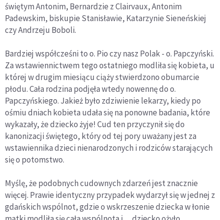
świętym Antonim, Bernardzie z Clairvaux, Antonim
Padewskim, biskupie Stanisławie, Katarzynie Sieneńskiej
czy Andrzeju Boboli.
Bardziej współcześni to o. Pio czy nasz Polak - o. Papczyński.
Za wstawiennictwem tego ostatniego modliła się kobieta, u
której w drugim miesiącu ciąży stwierdzono obumarcie
płodu. Cała rodzina podjęła wtedy nowennę do o.
Papczyńskiego. Jakież było zdziwienie lekarzy, kiedy po
ośmiu dniach kobieta udała się na ponowne badania, które
wykazały, że dziecko żyje! Cud ten przyczynił się do
kanonizacji świętego, który od tej pory uważany jest za
wstawiennika dzieci nienarodzonych i rodziców starających
się o potomstwo.
Myślę, że podobnych cudownych zdarzeń jest znacznie
więcej. Prawie identyczny przypadek wydarzył się w jednej z
gdańskich wspólnot, gdzie o wskrzeszenie dziecka w łonie
matki modliła się cała wspólnota i… dziecko ożyło.