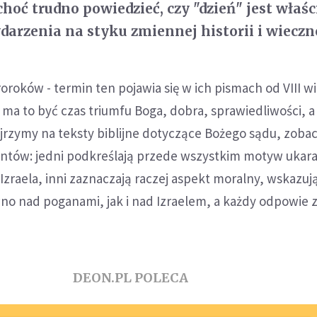
choć trudno powiedzieć, czy "dzień" jest włas
darzenia na styku zmiennej historii i wieczno
roków - termin ten pojawia się w ich pismach od VIII w
ma to być czas triumfu Boga, dobra, sprawiedliwości, 
ojrzymy na teksty biblijne dotyczące Bożego sądu, zob
centów: jedni podkreślają przede wszystkim motyw ukar
 Izraela, inni zaznaczają raczej aspekt moralny, wskazują
ówno nad poganami, jak i nad Izraelem, a każdy odpowie 
DEON.PL POLECA