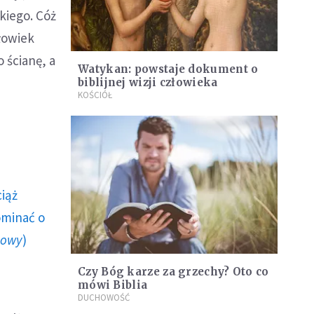
iego. Cóż
złowiek
 ścianę, a
Watykan: powstaje dokument o
biblijnej wizji człowieka
KOŚCIÓŁ
ciąż
ominać o
howy
)
Czy Bóg karze za grzechy? Oto co
mówi Biblia
DUCHOWOŚĆ