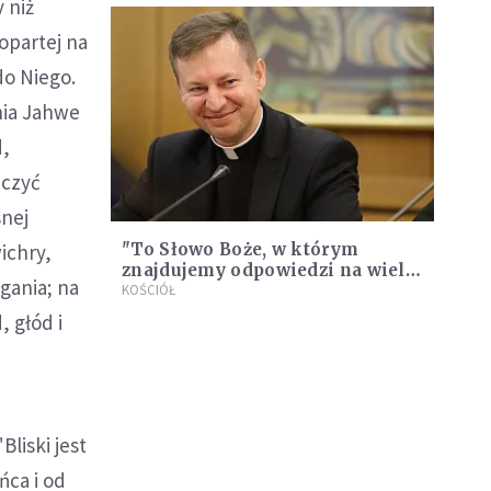
niż
 opartej na
do Niego.
dnia Jahwe
d,
czyć
snej
wichry,
"To Słowo Boże, w którym
znajdujemy odpowiedzi na wiele
gania; na
pytań i dylematów". Biskupi
KOŚCIÓŁ
zachęcają do czytania Biblii
, głód i
liski jest
ńca i od