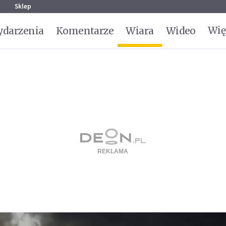
g
Sklep
Wię
darzenia
Komentarze
Wiara
Wideo