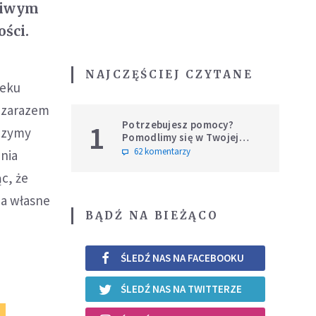
́ciwym
ści.
NAJCZĘŚCIEJ CZYTANE
ieku
a zarazem
Potrzebujesz pomocy?
1
aczymy
Pomodlimy się w Twojej
intencji
62 komentarzy
ania
c, że
za własne
BĄDŹ NA BIEŻĄCO
ŚLEDŹ NAS NA FACEBOOKU
ŚLEDŹ NAS NA TWITTERZE