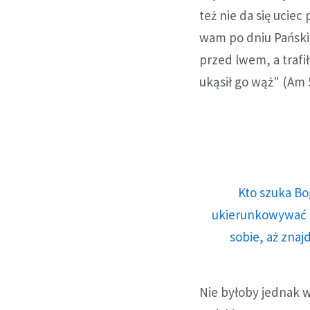
też nie da się uci
wam po dniu Pańskim
przed lwem, a trafił n
ukąsił go wąż" (Am 
Kto szuka Bo
ukierunkowywać n
sobie, aż znaj
Nie byłoby jednak wł