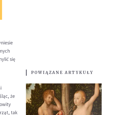
yniesie
asnych
lić się
POWIĄZANE ARTYKUŁY
i
ąc, że
dowity
ząt, tak