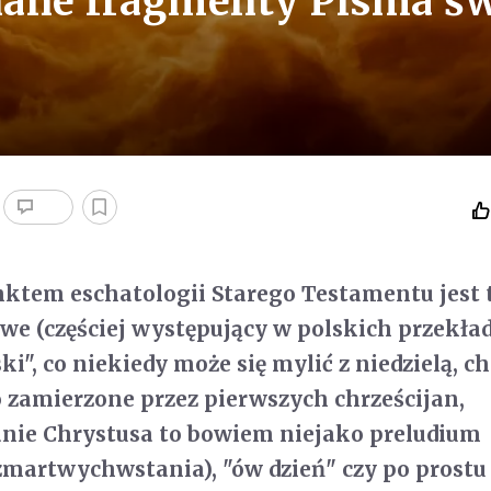
nane fragmenty Pisma św
ktem eschatologii Starego Testamentu jest 
we (częściej występujący w polskich przekła
ki", co niekiedy może się mylić z niedzielą, ch
o zamierzone przez pierwszych chrześcijan,
ie Chrystusa to bowiem niejako preludium
artwychwstania), "ów dzień" czy po prostu 