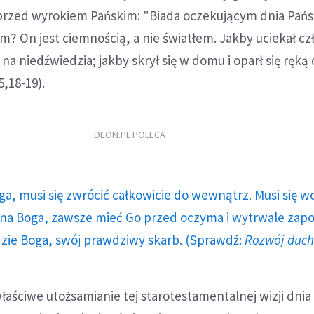
ec przed wyrokiem Pańskim: "Biada oczekującym dnia Pańsk
? On jest ciemnością, a nie światłem. Jakby uciekał c
a niedźwiedzia; jakby skrył się w domu i oparł się ręką o
5,18-19).
DEON.PL POLECA
ga, musi się zwrócić całkowicie do wewnątrz. Musi się w
a Boga, zawsze mieć Go przed oczyma i wytrwale zap
dzie Boga, swój prawdziwy skarb. (Sprawdź:
Rozwój duc
aściwe utożsamianie tej starotestamentalnej wizji dnia