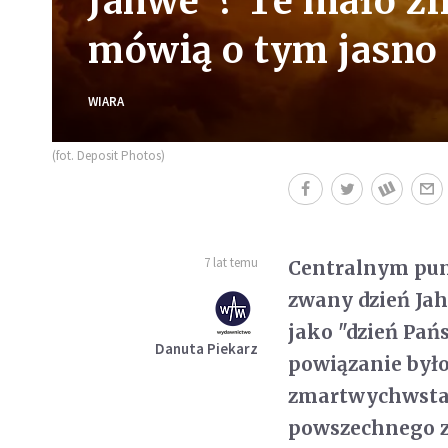
Jahwe"? Te mało z
mówią o tym jasno
WIARA
(fot. Deposit Photos)
7 lat temu
Centralnym pun
zwany dzień Jah
jako "dzień Pańs
Danuta Piekarz
powiązanie był
zmartwychwstan
powszechnego zm