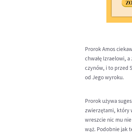
Prorok Amos ciekawie
chwałę Izraelowi, a 
czynów, i to przed S
od Jego wyroku.
Prorok używa suge
zwierzętami, który
wreszcie nic mu nie g
wąż. Podobnie jak t