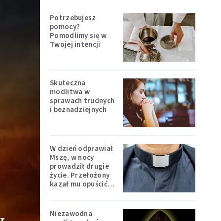
Potrzebujesz
pomocy?
Pomodlimy się w
Twojej intencji
Skuteczna
modlitwa w
sprawach trudnych
i beznadziejnych
W dzień odprawiał
Mszę, w nocy
prowadził drugie
życie. Przełożony
kazał mu opuścić
zakon
Niezawodna