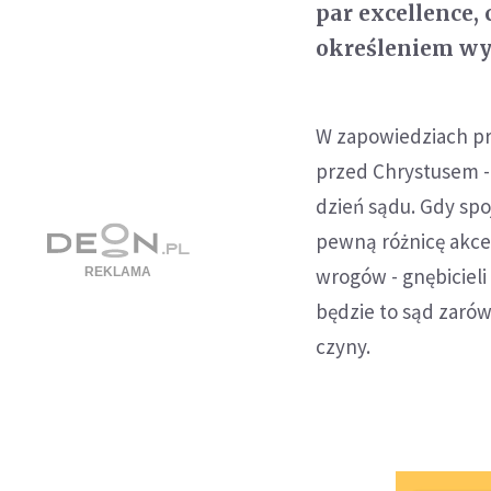
par excellence, 
określeniem wy
W zapowiedziach pro
przed Chrystusem - 
dzień sądu. Gdy sp
pewną różnicę ak
wrogów - gnębicieli
będzie to sąd zar
czyny.