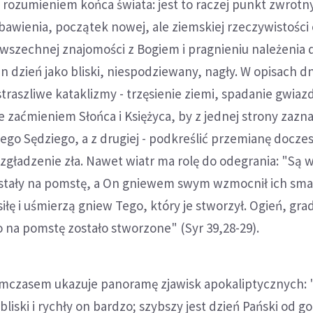
rozumieniem końca świata: jest to raczej punkt zwrotny 
bawienia, początek nowej, ale ziemskiej rzeczywistości
owszechnej znajomości z Bogiem i pragnieniu należenia 
ten dzień jako bliski, niespodziewany, nagły. W opisach 
ne straszliwe kataklizmy - trzęsienie ziemi, spadanie gwiaz
zaćmieniem Słońca i Księżyca, by z jednej strony zazna
ego Sędziego, a z drugiej - podkreślić przemianę docze
 zgładzenie zła. Nawet wiatr ma rolę do odegrania: "Są 
ostały na pomstę, a On gniewem swym wzmocnił ich sma
iłę i uśmierzą gniew Tego, który je stworzył. Ogień, grad
to na pomstę zostało stworzone" (Syr 39,28-29).
mczasem ukazuje panoramę zjawisk apokaliptycznych: "B
 bliski i rychły on bardzo; szybszy jest dzień Pański od go