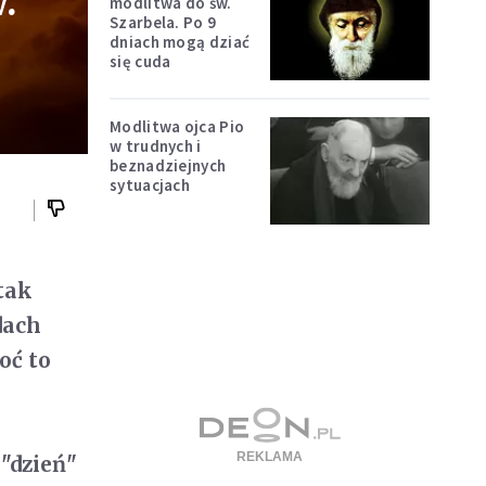
.
modlitwa do św.
Szarbela. Po 9
dniach mogą dziać
się cuda
Modlitwa ojca Pio
w trudnych i
beznadziejnych
sytuacjach
tak
dach
oć to
"dzień"