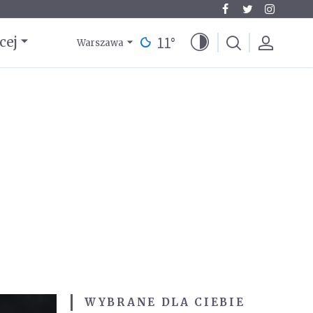
11
°
cej
Warszawa
WYBRANE DLA CIEBIE