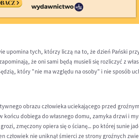
 upomina tych, którzy liczą na to, że dzień Pański prz
zapominają, że oni sami będą musieli się rozliczyć z wł
ędzią, który "nie ma względu na osoby" i nie sposób uchy
stywnego obrazu człowieka uciekającego przed groźnym
 w końcu dobiega do własnego domu, zamyka drzwi i myśl
rozi, zmęczony opiera się o ścianę... po której sunie ja
en człowiek nie uniknął śmierci ze strony groźnych zwier