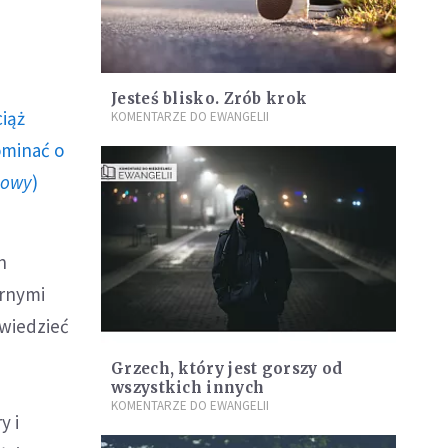
Jesteś blisko. Zrób krok
ciąż
KOMENTARZE DO EWANGELII
ominać o
howy
)
h
brnymi
owiedzieć
Grzech, który jest gorszy od
wszystkich innych
KOMENTARZE DO EWANGELII
y i