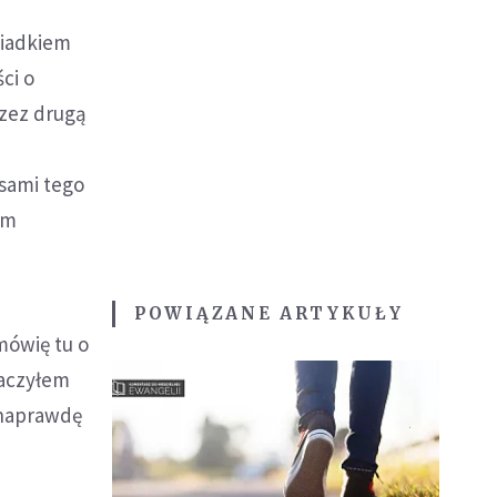
wiadkiem
ci o
rzez drugą
osami tego
im
POWIĄZANE ARTYKUŁY
mówię tu o
raczyłem
ż naprawdę