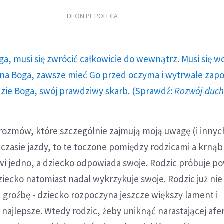
DEON.PL POLECA
ga, musi się zwrócić całkowicie do wewnątrz. Musi się w
a Boga, zawsze mieć Go przed oczyma i wytrwale zap
dzie Boga, swój prawdziwy skarb. (Sprawdź:
Rozwój duc
 rozmów, które szczególnie zajmują moją uwagę (i innyc
czasie jazdy, to te toczone pomiędzy rodzicami a krną
wi jedno, a dziecko odpowiada swoje. Rodzic próbuje p
ziecko natomiast nadal wykrzykuje swoje. Rodzic już nie
 groźbę - dziecko rozpoczyna jeszcze większy lament i
najlepsze. Wtedy rodzic, żeby uniknąć narastającej afer