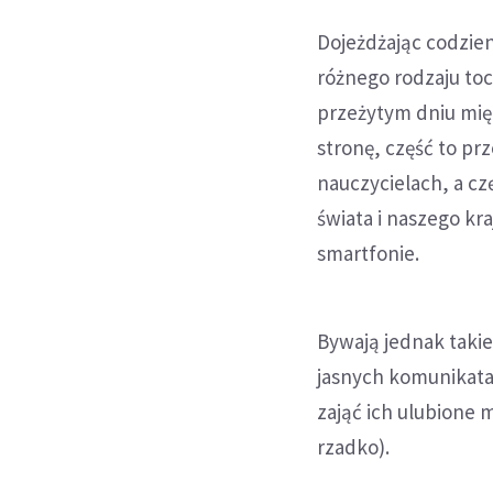
Dojeżdżając codzie
różnego rodzaju toc
przeżytym dniu mię
stronę, część to pr
nauczycielach, a cz
świata i naszego k
smartfonie.
Bywają jednak takie
jasnych komunikata
zająć ich ulubione 
rzadko).