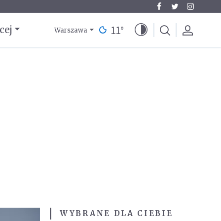
11
°
cej
Warszawa
WYBRANE DLA CIEBIE