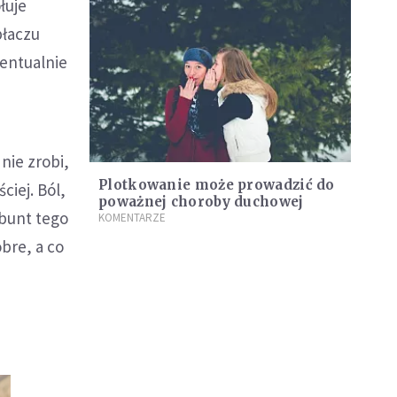
łuje
płaczu
wentualnie
nie zrobi,
Plotkowanie może prowadzić do
ciej. Ból,
poważnej choroby duchowej
 bunt tego
KOMENTARZE
obre, a co