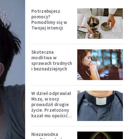
Potrzebujesz
pomocy?
Pomodlimy się w
Twojej intencji
Skuteczna
modlitwa w
sprawach trudnych
i beznadziejnych
W dzień odprawiał
Mszę, w nocy
prowadził drugie
życie. Przełożony
kazał mu opuścić
zakon
Niezawodna