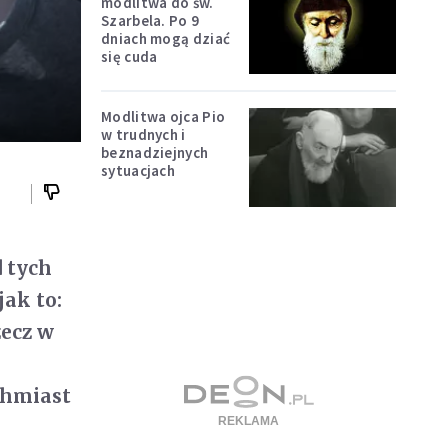
modlitwa do św.
Szarbela. Po 9
dniach mogą dziać
się cuda
Modlitwa ojca Pio
w trudnych i
beznadziejnych
sytuacjach
d tych
jak to:
zecz w
h
chmiast