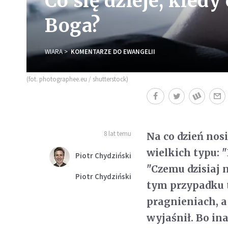
Co się dzieje, kiedy
Boga?
WIARA
KOMENTARZE DO EWANGELII
(fot. photographee.eu / shutterstock)
8 lat temu
Na co dzień nos
wielkich typu: "
Piotr Chydziński
"Czemu dzisiaj n
Piotr Chydziński
tym przypadku t
pragnieniach, a
wyjaśnił. Bo in