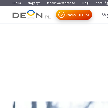
Przejdź do menu głównego
Przejdź do treści
Biblia
Magazyn
Modlitwa w drodze
Blogi
faceBó
Wy
Radio DEON