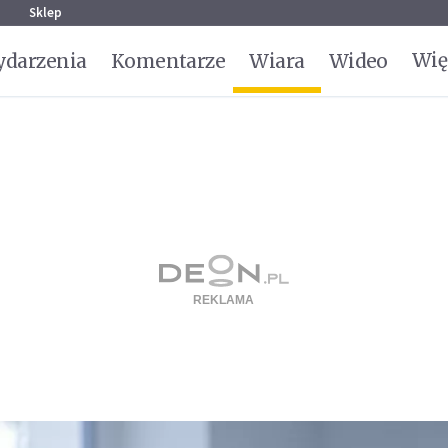
g
Sklep
Wię
darzenia
Komentarze
Wiara
Wideo