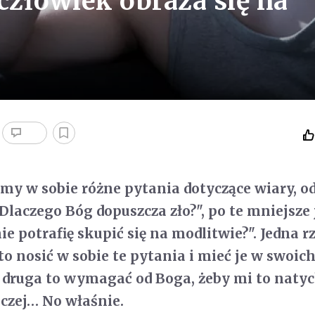
 człowiek obraża się na
imy w sobie różne pytania dotyczące wiary, o
Dlaczego Bóg dopuszcza zło?", po te mniejsze 
ie potrafię skupić się na modlitwie?". Jedna r
o nosić w sobie te pytania i mieć je w swoic
 druga to wymagać od Boga, żeby mi to naty
aczej… No właśnie.