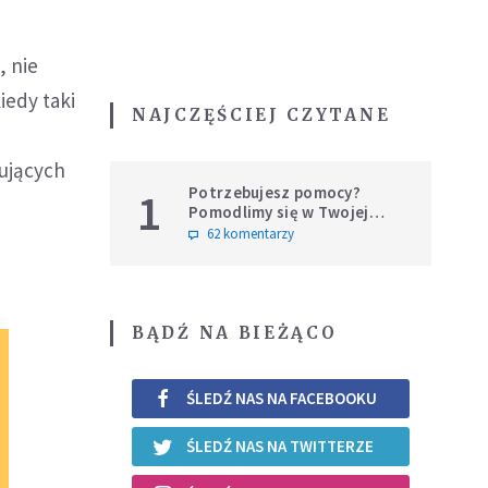
, nie
iedy taki
NAJCZĘŚCIEJ CZYTANE
hujących
Potrzebujesz pomocy?
1
Pomodlimy się w Twojej
intencji
62 komentarzy
BĄDŹ NA BIEŻĄCO
ŚLEDŹ NAS NA FACEBOOKU
ŚLEDŹ NAS NA TWITTERZE