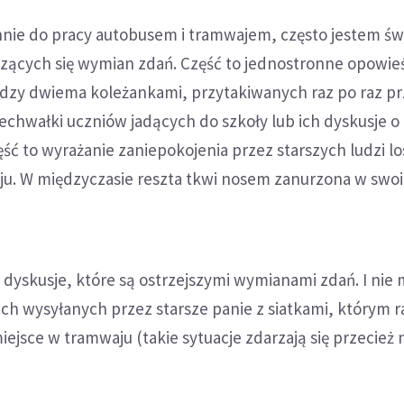
nnie do pracy autobusem i tramwajem, często jestem ś
zących się wymian zdań. Część to jednostronne opowieś
dzy dwiema koleżankami, przytakiwanych raz po raz p
zechwałki uczniów jadących do szkoły lub ich dyskusje o
ęść to wyrażanie zaniepokojenia przez starszych ludzi l
raju. W międzyczasie reszta tkwi nosem zanurzona w swo
 dyskusje, które są ostrzejszymi wymianami zdań. I nie 
ch wysyłanych przez starsze panie z siatkami, którym 
miejsce w tramwaju (takie sytuacje zdarzają się przecie