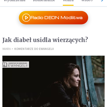
Radio DEON Modlitwa
Jak diabeł usidla wierzących?
WIARA
KOMENTARZE DO EWANGELII