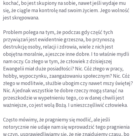
kochać, bo jest skupiony na sobie, nawet jeśli wydaje mu
się, że ciągle ma kontrolę nad swoim życiem. Jego wolność
jest skrępowana.
Problem polega na tym, że podczas gdy część tych
przywiązań jest ewidentnie grzeszna, bo przynoszą
destrukcję osoby, relacji i zdrowia, wiele z nich jest
obojętna moralnie, a jeszcze inne dobre. I to właśnie mydli
nam oczy. Co złego w tym, że człowiek z dzisiejszej
Ewangelii miał duże posiadłości? Nic. Cóż złego w pracy,
hobby, wypoczynku, zaangażowaniu społecznym? Nic. Cóż
złego w modlitwie, służbie ubogim czy nawet mszy świętej?
Nic. A jednak wszystkie te dobre rzeczy mogą stanąć na
przeszkodzie w wypełnieniu tego, co w danej chwili jest
ważniejsze, co jest wolą Bożą. I unieszczęśliwić człowieka.
Często mówimy, że pragniemy się modlić, ale jeśli
notorycznie nie udaje nam się wprowadzić tego pragnienia
w czyn, usprawiedliwiamy się, że nie znajdujemy czasu, bo