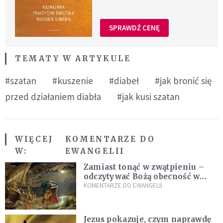
SPRAWDŹ CENĘ
TEMATY W ARTYKULE
#szatan
#kuszenie
#diabeł
#jak bronić się
przed działaniem diabła
#jak kusi szatan
WIĘCEJ
KOMENTARZE DO
W:
EWANGELII
Zamiast tonąć w zwątpieniu –
odczytywać Bożą obecność w
burzach codziennego życia
KOMENTARZE DO EWANGELII
Jezus pokazuje, czym naprawdę