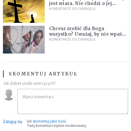
jest wiara. Nie chodzi o jej
wielkość
KOMENTARZE DO EWANGELII
Chcesz zrobić dla Boga
wszystko? Uważaj, by nie wpaść
w groźną pułapkę
KOMENTARZE DO EWANGELII
SKOMENTUJ ARTYKUŁ
Jak diabeł usidla wierzących?
Zaloguj się
lub
skomentuj jako Gość
Twój komentarz będzie moderowany