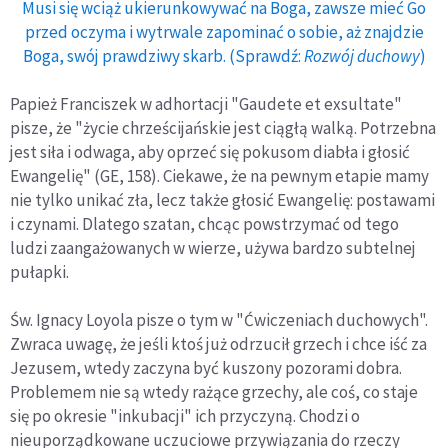
Musi się wciąż ukierunkowywać na Boga, zawsze mieć Go
przed oczyma i wytrwale zapominać o sobie, aż znajdzie
Boga, swój prawdziwy skarb. (Sprawdź:
Rozwój duchowy
)
Papież Franciszek w adhortacji "Gaudete et exsultate"
pisze, że "życie chrześcijańskie jest ciągłą walką. Potrzebna
jest siła i odwaga, aby oprzeć się pokusom diabła i głosić
Ewangelię" (GE, 158). Ciekawe, że na pewnym etapie mamy
nie tylko unikać zła, lecz także głosić Ewangelię: postawami
i czynami. Dlatego szatan, chcąc powstrzymać od tego
ludzi zaangażowanych w wierze, używa bardzo subtelnej
pułapki.
Św. Ignacy Loyola pisze o tym w "Ćwiczeniach duchowych".
Zwraca uwagę, że jeśli ktoś już odrzucił grzech i chce iść za
Jezusem, wtedy zaczyna być kuszony pozorami dobra.
Problemem nie są wtedy rażące grzechy, ale coś, co staje
się po okresie "inkubacji" ich przyczyną. Chodzi o
nieuporządkowane uczuciowe przywiązania do rzeczy