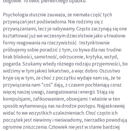
bogowie. To owoc pierwotnego upadku.
Psychologia słusznie zauważa, że niemała część tych
przywiązań jest podświadoma. Nie rodzimy się z
przywiązaniami, lecz je nabywamy. Często zaczynają się one
kształtować już we wczesnym dzieciństwie jako utrwalone
formy reagowania na rzeczywistość. Instynktownie
próbujemy sobie poradzić z tym, co bywa dla nas trudne:
brak bliskości, samotność, odrzucenie, krytyka, wstyd,
pogarda. Szukamy wtedy różnego rodzaju przyjemności, bo
widzimy w tym jakieś lekarstwo, a więc dobro. Oszustwo
kryje się w tym, że choć z początku wydaje nam się, że te
przywiązania nam "coś" dają, z czasem pochłaniają coraz
więcej naszej uwagi, zaangażowania i energii. Stają się
kompulsjami, zafiksowaniem, obsesjami. I właśnie w ten
sposób wyhamowują nas na drodze postępu. Najjaskrawiej
widać to we wszystkich uzależnieniach. Choć często ich
początek jest niewinny i nieświadomy, nierzadko powodują
ogromne zniszczenia. Człowiek nie jest w stanie bardziej