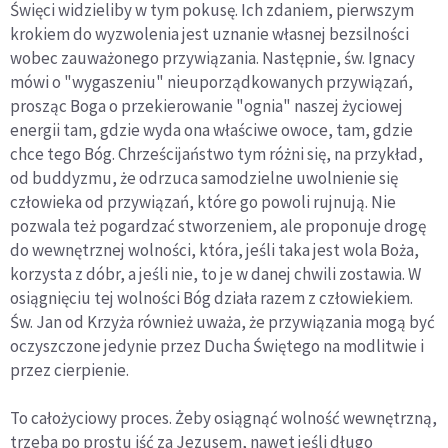
Święci widzieliby w tym pokusę. Ich zdaniem, pierwszym
krokiem do wyzwolenia jest uznanie własnej bezsilności
wobec zauważonego przywiązania. Następnie, św. Ignacy
mówi o "wygaszeniu" nieuporządkowanych przywiązań,
prosząc Boga o przekierowanie "ognia" naszej życiowej
energii tam, gdzie wyda ona właściwe owoce, tam, gdzie
chce tego Bóg. Chrześcijaństwo tym różni się, na przykład,
od buddyzmu, że odrzuca samodzielne uwolnienie się
człowieka od przywiązań, które go powoli rujnują. Nie
pozwala też pogardzać stworzeniem, ale proponuje drogę
do wewnętrznej wolności, która, jeśli taka jest wola Boża,
korzysta z dóbr, a jeśli nie, to je w danej chwili zostawia. W
osiągnięciu tej wolności Bóg działa razem z człowiekiem.
Św. Jan od Krzyża również uważa, że przywiązania mogą być
oczyszczone jedynie przez Ducha Świętego na modlitwie i
przez cierpienie.
To całożyciowy proces. Żeby osiągnąć wolność wewnętrzną,
trzeba po prostu iść za Jezusem, nawet jeśli długo