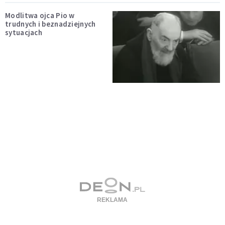
Modlitwa ojca Pio w
trudnych i beznadziejnych
sytuacjach