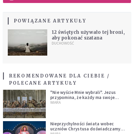
POWIĄZANE ARTYKUŁY
12 świętych używało tej broni,
aby pokonać szatana
DUCHOWOŚĆ
REKOMENDOWANE DLA CIEBIE /
POLECANE ARTYKUŁY
"Nie wyście Mnie wybrali". Jezus
przypomina, że każdy ma swoje
miejsce i swoją misję
WIARA
Nieprzychylności świata wobec
uczniów Chrystusa doświadczamy
wszyscy, również dzisiaj
WIARA