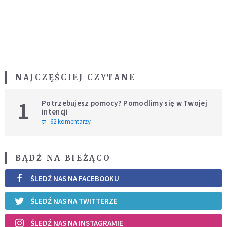
NAJCZĘŚCIEJ CZYTANE
1
Potrzebujesz pomocy? Pomodlimy się w Twojej
intencji
62 komentarzy
BĄDŹ NA BIEŻĄCO
ŚLEDŹ NAS NA FACEBOOKU
ŚLEDŹ NAS NA TWITTERZE
ŚLEDŹ NAS NA INSTAGRAMIE