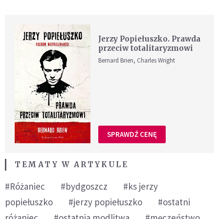
Jerzy Popiełuszko. Prawda
przeciw totalitaryzmowi
Bernard Brien, Charles Wright
SPRAWDŹ CENĘ
TEMATY W ARTYKULE
#Różaniec
#bydgoszcz
#ks jerzy
popiełuszko
#jerzy popiełuszko
#ostatni
różaniec
#ostatnia modlitwa
#męczeństwo