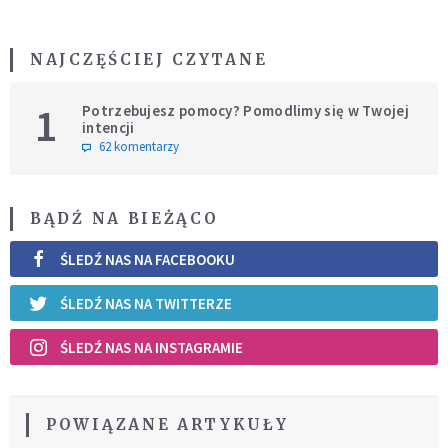
NAJCZĘŚCIEJ CZYTANE
1
Potrzebujesz pomocy? Pomodlimy się w Twojej
intencji
62 komentarzy
BĄDŹ NA BIEŻĄCO
ŚLEDŹ NAS NA FACEBOOKU
ŚLEDŹ NAS NA TWITTERZE
ŚLEDŹ NAS NA INSTAGRAMIE
POWIĄZANE ARTYKUŁY