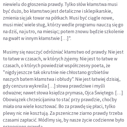
niewielu do głoszenia prawdy. Tylko słów kłamstwa musi
być dużo, bo kłamstwo jest detaliczne i sklepikarskie,
zmienia się jak towar na półkach. Musi być ciągle nowe,
musi mieć wiele sług, którzy wedle programu nauczą się go
na dziś, na jutro, na miesiąc; potem znowu będzie szkolenie
na gwałt w innym kłamstwie […]".
Musimy się nauczyć odróżniać kłamstwo od prawdy. Nie jest
to łatwe w czasach, w których żyjemy. Nie jest to łatwe w
czasach, o których powiedział współczesny poeta, że
"nigdy jeszcze tak okrutnie nie chłostano grzbietów
naszych batem kłamstwa i obłudy". Nie jest łatwiej dzisiaj,
gdy cenzura wykreśla […] słowa prawdziwe i myśli
odważne; nawet słowa księdza prymasa, Ojca Świętego. […]
Obowiązek chrześcijanina to stać przy prawdzie, choćby
miała ona wiele kosztować. Bo za prawdę się płaci, tylko
plewy nic nie kosztują. Za pszeniczne ziarno prawdy trzeba
czasami zapłacić. Módlmy się, by nasze życie codzienne było
przepojone prawdą.