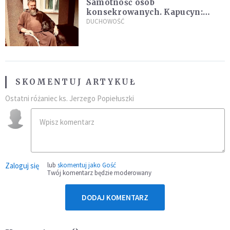
Samotność osób
konsekrowanych. Kapucyn:
Życie w pojedynkę rzadko jest
DUCHOWOŚĆ
sielanką
SKOMENTUJ ARTYKUŁ
Ostatni różaniec ks. Jerzego Popiełuszki
Zaloguj się
lub
skomentuj jako Gość
Twój komentarz będzie moderowany
DODAJ KOMENTARZ