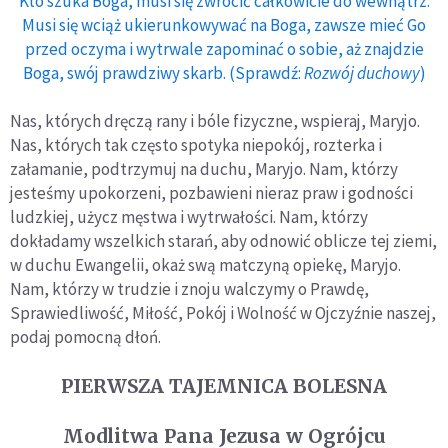
Kto szuka Boga, musi się zwrócić całkowicie do wewnątrz.
Musi się wciąż ukierunkowywać na Boga, zawsze mieć Go
przed oczyma i wytrwale zapominać o sobie, aż znajdzie
Boga, swój prawdziwy skarb. (Sprawdź:
Rozwój duchowy
)
Nas, których dręczą rany i bóle fizyczne, wspieraj, Maryjo.
Nas, których tak często spotyka niepokój, rozterka i
załamanie, podtrzymuj na duchu, Maryjo. Nam, którzy
jesteśmy upokorzeni, pozbawieni nieraz praw i godności
ludzkiej, użycz męstwa i wytrwałości. Nam, którzy
dokładamy wszelkich starań, aby odnowić oblicze tej ziemi,
w duchu Ewangelii, okaż swą matczyną opiekę, Maryjo.
Nam, którzy w trudzie i znoju walczymy o Prawdę,
Sprawiedliwość, Miłość, Pokój i Wolność w Ojczyźnie naszej,
podaj pomocną dłoń.
PIERWSZA TAJEMNICA BOLESNA
Modlitwa Pana Jezusa w Ogrójcu