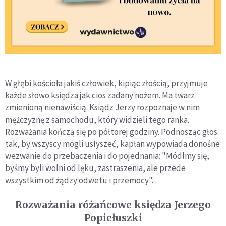
W głębi kościoła jakiś człowiek, kipiąc złością, przyjmuje
każde słowo księdza jak cios zadany nożem. Ma twarz
zmienioną nienawiścią. Ksiądz Jerzy rozpoznaje w nim
mężczyznę z samochodu, który widzieli tego ranka.
Rozważania kończą się po półtorej godziny. Podnosząc głos
tak, by wszyscy mogli usłyszeć, kapłan wypowiada donośne
wezwanie do przebaczenia i do pojednania: "Módlmy się,
byśmy byli wolni od lęku, zastraszenia, ale przede
wszystkim od żądzy odwetu i przemocy".
Rozważania różańcowe księdza Jerzego
Popiełuszki