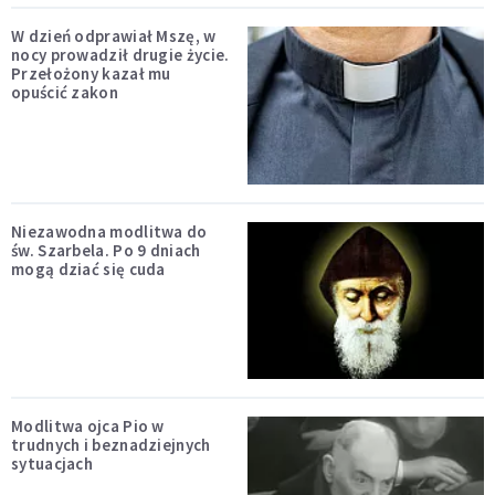
W dzień odprawiał Mszę, w
nocy prowadził drugie życie.
Przełożony kazał mu
opuścić zakon
Niezawodna modlitwa do
św. Szarbela. Po 9 dniach
mogą dziać się cuda
Modlitwa ojca Pio w
trudnych i beznadziejnych
sytuacjach