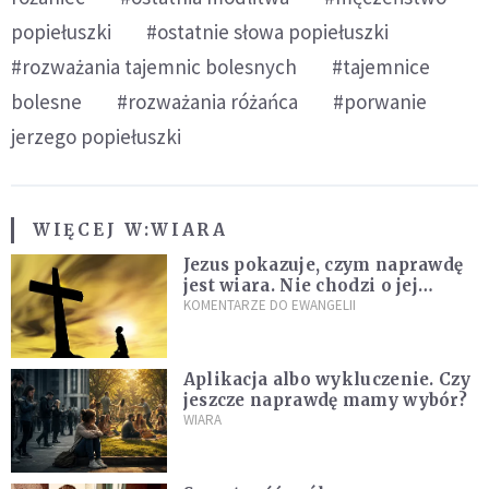
popiełuszki
#ostatnie słowa popiełuszki
#rozważania tajemnic bolesnych
#tajemnice
bolesne
#rozważania różańca
#porwanie
jerzego popiełuszki
WIĘCEJ W:
WIARA
Jezus pokazuje, czym naprawdę
jest wiara. Nie chodzi o jej
wielkość
KOMENTARZE DO EWANGELII
Aplikacja albo wykluczenie. Czy
jeszcze naprawdę mamy wybór?
WIARA