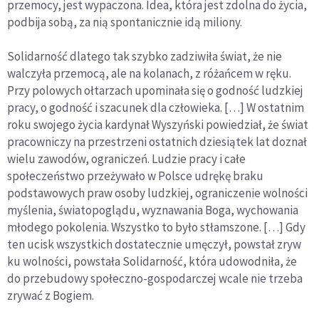
przemocy, jest wypaczona. Idea, która jest zdolna do życia,
podbija sobą, za nią spontanicznie idą miliony.
Solidarność dlatego tak szybko zadziwiła świat, że nie
walczyła przemocą, ale na kolanach, z różańcem w ręku.
Przy polowych ołtarzach upominała się o godność ludzkiej
pracy, o godność i szacunek dla człowieka. […] W ostatnim
roku swojego życia kardynał Wyszyński powiedział, że świat
pracowniczy na przestrzeni ostatnich dziesiątek lat doznał
wielu zawodów, ograniczeń. Ludzie pracy i całe
społeczeństwo przeżywało w Polsce udrękę braku
podstawowych praw osoby ludzkiej, ograniczenie wolności
myślenia, światopoglądu, wyznawania Boga, wychowania
młodego pokolenia. Wszystko to było stłamszone. […] Gdy
ten ucisk wszystkich dostatecznie umęczył, powstał zryw
ku wolności, powstała Solidarność, która udowodniła, że
do przebudowy społeczno-gospodarczej wcale nie trzeba
zrywać z Bogiem.