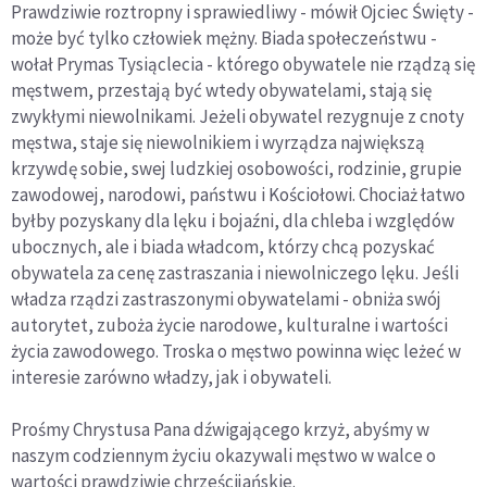
Prawdziwie roztropny i sprawiedliwy - mówił Ojciec Święty -
może być tylko człowiek mężny. Biada społeczeństwu -
wołał Prymas Tysiąclecia - którego obywatele nie rządzą się
męstwem, przestają być wtedy obywatelami, stają się
zwykłymi niewolnikami. Jeżeli obywatel rezygnuje z cnoty
męstwa, staje się niewolnikiem i wyrządza największą
krzywdę sobie, swej ludzkiej osobowości, rodzinie, grupie
zawodowej, narodowi, państwu i Kościołowi. Chociaż łatwo
byłby pozyskany dla lęku i bojaźni, dla chleba i względów
ubocznych, ale i biada władcom, którzy chcą pozyskać
obywatela za cenę zastraszania i niewolniczego lęku. Jeśli
władza rządzi zastraszonymi obywatelami - obniża swój
autorytet, zuboża życie narodowe, kulturalne i wartości
życia zawodowego. Troska o męstwo powinna więc leżeć w
interesie zarówno władzy, jak i obywateli.
Prośmy Chrystusa Pana dźwigającego krzyż, abyśmy w
naszym codziennym życiu okazywali męstwo w walce o
wartości prawdziwie chrześcijańskie.