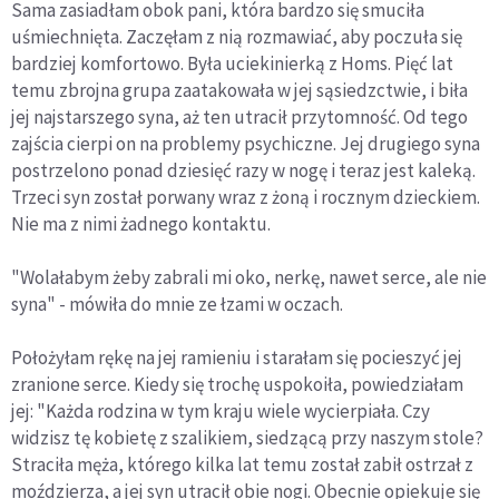
Sama zasiadłam obok pani, która bardzo się smuciła
uśmiechnięta. Zaczęłam z nią rozmawiać, aby poczuła się
bardziej komfortowo. Była uciekinierką z Homs. Pięć lat
temu zbrojna grupa zaatakowała w jej sąsiedzctwie, i biła
jej najstarszego syna, aż ten utracił przytomność. Od tego
zajścia cierpi on na problemy psychiczne. Jej drugiego syna
postrzelono ponad dziesięć razy w nogę i teraz jest kaleką.
Trzeci syn został porwany wraz z żoną i rocznym dzieckiem.
Nie ma z nimi żadnego kontaktu.
"Wolałabym żeby zabrali mi oko, nerkę, nawet serce, ale nie
syna" - mówiła do mnie ze łzami w oczach.
Położyłam rękę na jej ramieniu i starałam się pocieszyć jej
zranione serce. Kiedy się trochę uspokoiła, powiedziałam
jej: "Każda rodzina w tym kraju wiele wycierpiała. Czy
widzisz tę kobietę z szalikiem, siedzącą przy naszym stole?
Straciła męża, którego kilka lat temu został zabił ostrzał z
moździerza, a jej syn utracił obie nogi. Obecnie opiekuje się