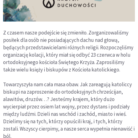
Z czasem nasze podejście się zmieniło. Zorganizowaliśmy
posiłek dla osób nie posiadających dachu nad głową,
będących przedstawicielami różnych religii. Rozpoczęliśmy
organizację kolacji, który miał się odbyć 23 czerwca w holu
ortodoksyjnego kościoła Świętego Krzyża. Zaprosiliśmy
także wielu księży i biskupów z Kościoła katolickiego.
Towarzyszyła nam cała masa obaw. Jak zareagują katoliccy
biskupi na zaproszenie do ortodoksyjnych chrześcijan,
alawitów, druzów…? Jesteśmy krajem, który dużo
wycierpiał przez osiem lat wojny, przez dystans i podziały
między ludźmi. Dzieli nas wschód i zachód, miasto i wieś.
Dzielimy się na tych, którzy opuścili kraj, i tych, którzy
zostali. Wszyscy cierpimy, a nasze serca wypełnia nienawiść i
ból.