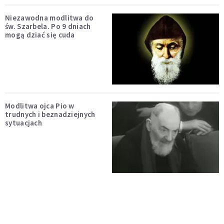
Niezawodna modlitwa do
św. Szarbela. Po 9 dniach
mogą dziać się cuda
Modlitwa ojca Pio w
trudnych i beznadziejnych
sytuacjach