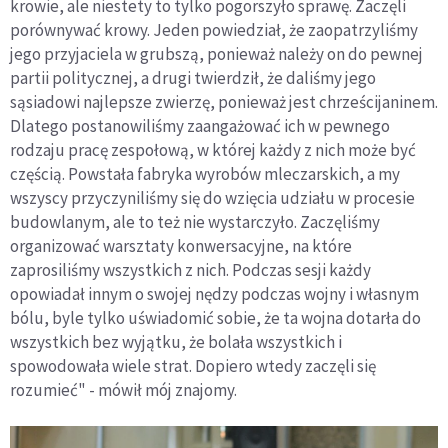
krowie, ale niestety to tylko pogorszyło sprawę. Zaczęli
porównywać krowy. Jeden powiedział, że zaopatrzyliśmy
jego przyjaciela w grubszą, ponieważ należy on do pewnej
partii politycznej, a drugi twierdził, że daliśmy jego
sąsiadowi najlepsze zwierzę, ponieważ jest chrześcijaninem.
Dlatego postanowiliśmy zaangażować ich w pewnego
rodzaju pracę zespołową, w której każdy z nich może być
częścią. Powstała fabryka wyrobów mleczarskich, a my
wszyscy przyczyniliśmy się do wzięcia udziału w procesie
budowlanym, ale to też nie wystarczyło. Zaczęliśmy
organizować warsztaty konwersacyjne, na które
zaprosiliśmy wszystkich z nich. Podczas sesji każdy
opowiadał innym o swojej nędzy podczas wojny i własnym
bólu, byle tylko uświadomić sobie, że ta wojna dotarła do
wszystkich bez wyjątku, że bolała wszystkich i
spowodowała wiele strat. Dopiero wtedy zaczęli się
rozumieć" - mówił mój znajomy.