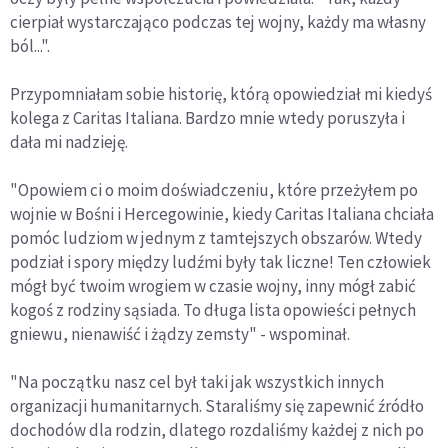
cierpiał wystarczająco podczas tej wojny, każdy ma własny
ból...".
Przypomniałam sobie historię, którą opowiedział mi kiedyś
kolega z Caritas Italiana. Bardzo mnie wtedy poruszyła i
dała mi nadzieję.
"Opowiem ci o moim doświadczeniu, które przeżyłem po
wojnie w Bośni i Hercegowinie, kiedy Caritas Italiana chciała
pomóc ludziom w jednym z tamtejszych obszarów. Wtedy
podział i spory między ludźmi były tak liczne! Ten człowiek
mógł być twoim wrogiem w czasie wojny, inny mógł zabić
kogoś z rodziny sąsiada. To długa lista opowieści pełnych
gniewu, nienawiść i żądzy zemsty" - wspominał.
"Na początku nasz cel był taki jak wszystkich innych
organizacji humanitarnych. Staraliśmy się zapewnić źródło
dochodów dla rodzin, dlatego rozdaliśmy każdej z nich po