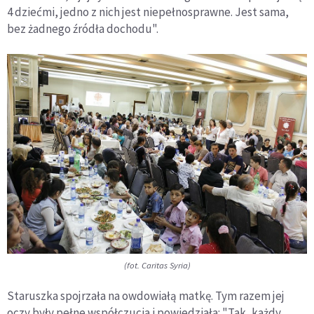
4 dziećmi, jedno z nich jest niepełnosprawne. Jest sama,
bez żadnego źródła dochodu".
(fot. Caritas Syria)
Staruszka spojrzała na owdowiałą matkę. Tym razem jej
oczy były pełne współczucia i powiedziała: "Tak, każdy