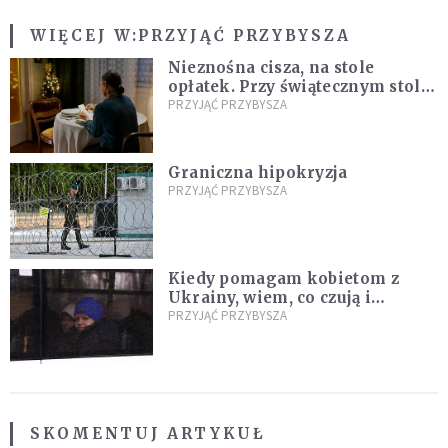
WIĘCEJ W:
PRZYJĄĆ PRZYBYSZA
Nieznośna cisza, na stole
opłatek. Przy świątecznym stole
pani Maria. Sama
PRZYJĄĆ PRZYBYSZA
Graniczna hipokryzja
PRZYJĄĆ PRZYBYSZA
Kiedy pomagam kobietom z
Ukrainy, wiem, co czują i
rozumiem ich strach. Jestem
PRZYJĄĆ PRZYBYSZA
żoną żołnierza
SKOMENTUJ ARTYKUŁ