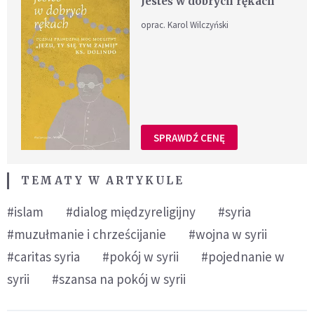
Jesteś w dobrych rękach
oprac. Karol Wilczyński
SPRAWDŹ CENĘ
TEMATY W ARTYKULE
#islam
#dialog międzyreligijny
#syria
#muzułmanie i chrześcijanie
#wojna w syrii
#caritas syria
#pokój w syrii
#pojednanie w
syrii
#szansa na pokój w syrii