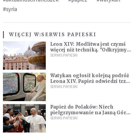
#syria
WIĘCEJ W:
SERWIS PAPIESKI
Leon XIV: Modlitwa jest czymś
więcej niż techniką. "Odkryjmy
ją na nowo"
SERWIS PAPIESKI
Watykan ogłosił kolejną podróż
Leona XIV. Papież odwiedzi trzy
kraje Ameryki Południowej
SERWIS PAPIESKI
Papież do Polaków: Niech
pielgrzymowanie na Jasną Górę
umocni wiarę i nadzieję
SERWIS PAPIESKI