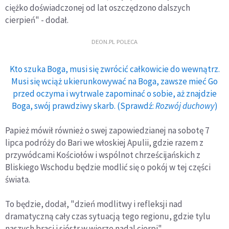
ciężko doświadczonej od lat oszczędzono dalszych
cierpień" - dodał.
DEON.PL POLECA
Kto szuka Boga, musi się zwrócić całkowicie do wewnątrz.
Musi się wciąż ukierunkowywać na Boga, zawsze mieć Go
przed oczyma i wytrwale zapominać o sobie, aż znajdzie
Boga, swój prawdziwy skarb. (Sprawdź:
Rozwój duchowy
)
Papież mówił również o swej zapowiedzianej na sobotę 7
lipca podróży do Bari we włoskiej Apulii, gdzie razem z
przywódcami Kościołów i wspólnot chrześcijańskich z
Bliskiego Wschodu będzie modlić się o pokój w tej części
świata.
To będzie, dodał, "dzień modlitwy i refleksji nad
dramatyczną cały czas sytuacją tego regionu, gdzie tylu
naszych braci i sióstr w wierze nadal cierpi".