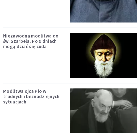
Niezawodna modlitwa do
św. Szarbela. Po 9 dniach
mogą dziać się cuda
Modlitwa ojca Pio w
trudnych i beznadziejnych
sytuacjach