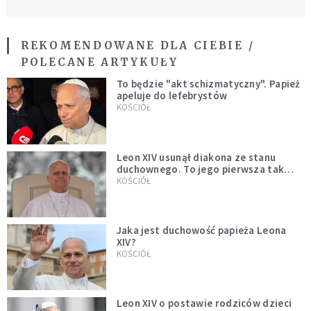
REKOMENDOWANE DLA CIEBIE /
POLECANE ARTYKUŁY
To będzie "akt schizmatyczny". Papież
apeluje do lefebrystów
KOŚCIÓŁ
Leon XIV usunął diakona ze stanu
duchownego. To jego pierwsza tak
bezprecedensowa decyzja
KOŚCIÓŁ
Jaka jest duchowość papieża Leona
XIV?
KOŚCIÓŁ
Leon XIV o postawie rodziców dzieci