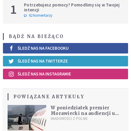
1
Potrzebujesz pomocy? Pomodlimy się w Twojej
intencji
62 komentarzy
BĄDŹ NA BIEŻĄCO
ŚLEDŹ NAS NA FACEBOOKU
ŚLEDŹ NAS NA TWITTERZE
ŚLEDŹ NAS NA INSTAGRAMIE
POWIĄZANE ARTYKUŁY
W poniedziałek premier
Morawiecki na audiencji u
papieża Franciszka w
WIADOMOŚCI Z POLSKI
Watykanie