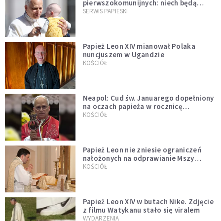
pierwszokomunijnych: niech będą
przykładem
SERWIS PAPIESKI
Papież Leon XIV mianował Polaka
nuncjuszem w Ugandzie
KOŚCIÓŁ
Neapol: Cud św. Januarego dopełniony
na oczach papieża w rocznicę
pontyfikatu!
KOŚCIÓŁ
Papież Leon nie zniesie ograniczeń
nałożonych na odprawianie Mszy
trydenckiej. „Traditionis custodes”
KOŚCIÓŁ
zostaje w mocy
Papież Leon XIV w butach Nike. Zdjęcie
z filmu Watykanu stało się viralem
WYDARZENIA