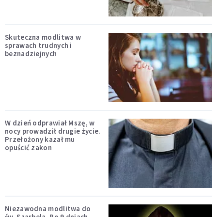
Skuteczna modlitwa w
sprawach trudnych i
beznadziejnych
W dzień odprawiał Mszę, w
nocy prowadził drugie życie.
Przełożony kazał mu
opuścić zakon
Niezawodna modlitwa do
św. Szarbela. Po 9 dniach