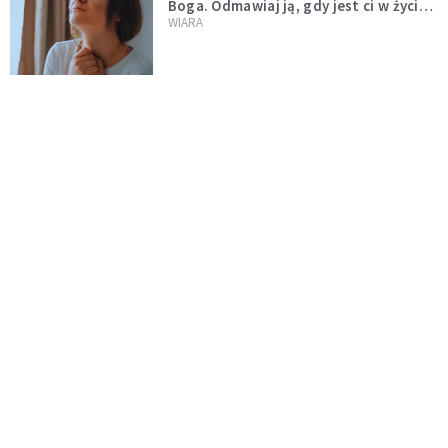
Boga. Odmawiaj ją, gdy jest ci w życiu
źle
WIARA