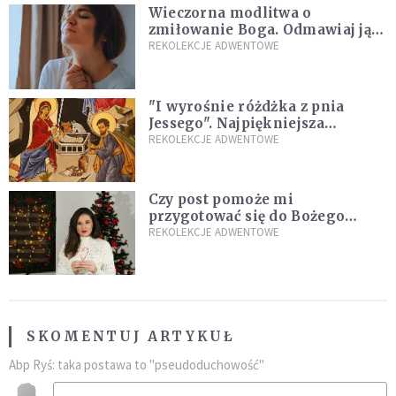
Wieczorna modlitwa o
zmiłowanie Boga. Odmawiaj ją,
gdy jest ci w życiu źle
REKOLEKCJE ADWENTOWE
"I wyrośnie różdżka z pnia
Jessego". Najpiękniejsza
zapowiedź Mesjasza w Piśmie
REKOLEKCJE ADWENTOWE
Świętym
Czy post pomoże mi
przygotować się do Bożego
Narodzenia? Jezuita: to zależy
REKOLEKCJE ADWENTOWE
SKOMENTUJ ARTYKUŁ
Abp Ryś: taka postawa to "pseudoduchowość"