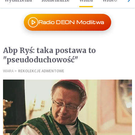
Radio DEON Modlitwa
Abp Ryś: taka postawa to
"pseudoduchowość"
WIARA
REKOLEKCJE ADWENTOWE