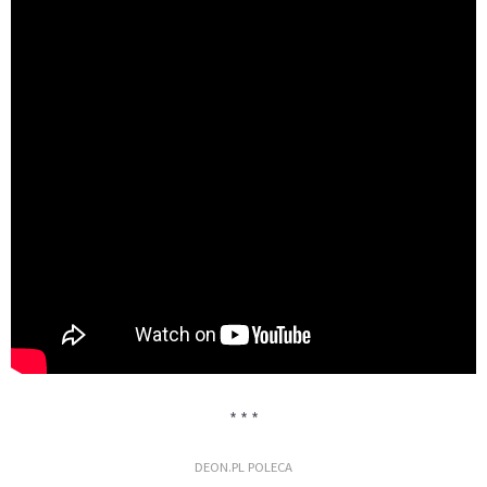
* * *
DEON.PL POLECA