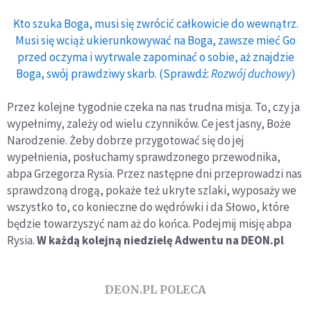
Kto szuka Boga, musi się zwrócić całkowicie do wewnątrz.
Musi się wciąż ukierunkowywać na Boga, zawsze mieć Go
przed oczyma i wytrwale zapominać o sobie, aż znajdzie
Boga, swój prawdziwy skarb. (Sprawdź:
Rozwój duchowy
)
Przez kolejne tygodnie czeka na nas trudna misja. To, czy ja
wypełnimy, zależy od wielu czynników. Ce jest jasny, Boże
Narodzenie. Żeby dobrze przygotować się do jej
wypełnienia, posłuchamy sprawdzonego przewodnika,
abpa Grzegorza Rysia. Przez następne dni przeprowadzi nas
sprawdzoną drogą, pokaże też ukryte szlaki, wyposaży we
wszystko to, co konieczne do wędrówki i da Słowo, które
będzie towarzyszyć nam aż do końca. Podejmij misję abpa
Rysia.
W każdą kolejną niedzielę Adwentu na DEON.pl
DEON.PL POLECA