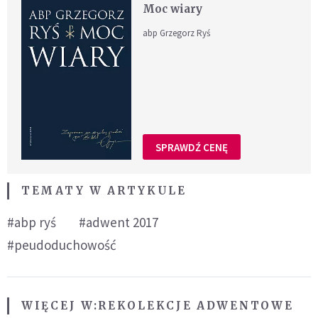
Moc wiary
abp Grzegorz Ryś
SPRAWDŹ CENĘ
TEMATY W ARTYKULE
#abp ryś
#adwent 2017
#peudoduchowość
WIĘCEJ W:
REKOLEKCJE ADWENTOWE