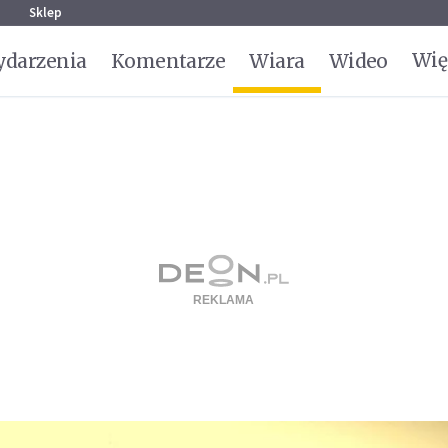
g
Sklep
Wię
darzenia
Komentarze
Wiara
Wideo