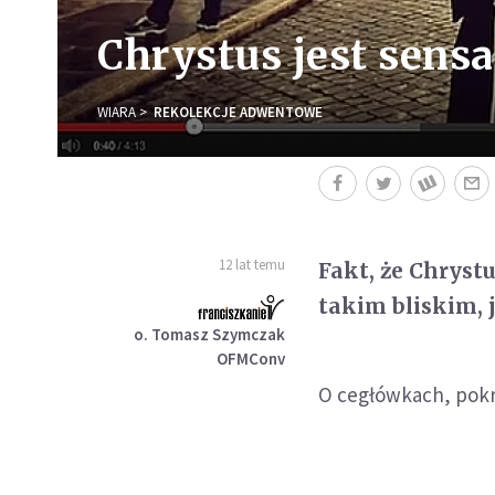
Chrystus jest sensa
WIARA
REKOLEKCJE ADWENTOWE
12 lat temu
Fakt, że Chrystu
takim bliskim, j
o. Tomasz Szymczak
OFMConv
O cegłówkach, pokru