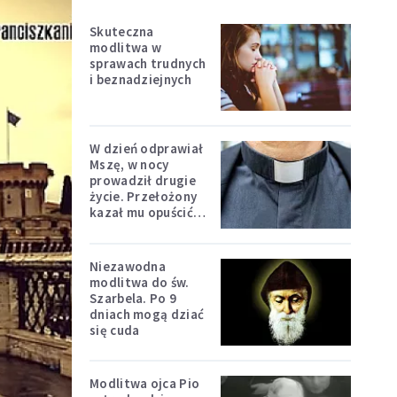
Skuteczna
modlitwa w
sprawach trudnych
i beznadziejnych
W dzień odprawiał
Mszę, w nocy
prowadził drugie
życie. Przełożony
kazał mu opuścić
zakon
Niezawodna
modlitwa do św.
Szarbela. Po 9
dniach mogą dziać
się cuda
Modlitwa ojca Pio