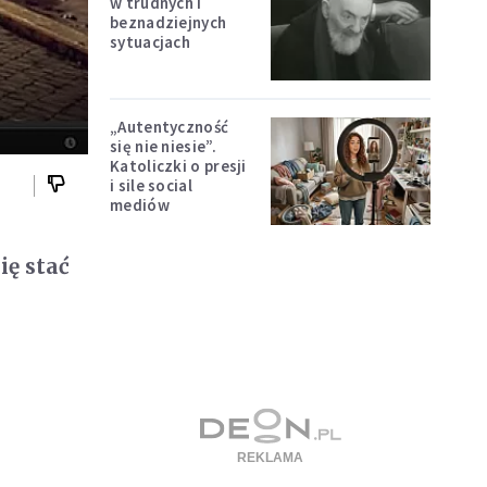
w trudnych i
beznadziejnych
sytuacjach
„Autentyczność
się nie niesie”.
Katoliczki o presji
i sile social
mediów
ię stać