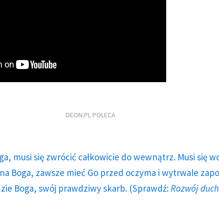
DEON.PL POLECA
ga, musi się zwrócić całkowicie do wewnątrz. Musi się w
a Boga, zawsze mieć Go przed oczyma i wytrwale zap
dzie Boga, swój prawdziwy skarb. (Sprawdź:
Rozwój duc