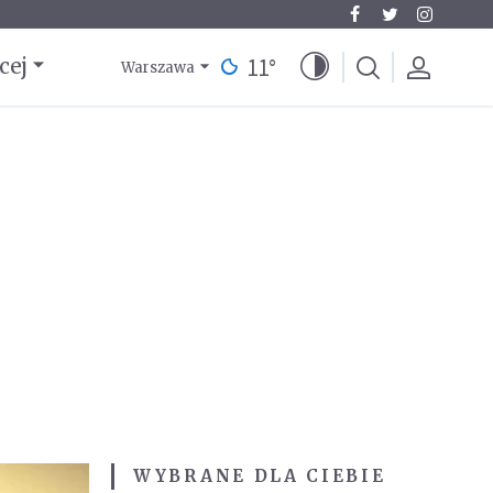
11
°
cej
Warszawa
WYBRANE DLA CIEBIE