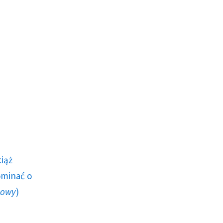
ciąż
ominać o
howy
)