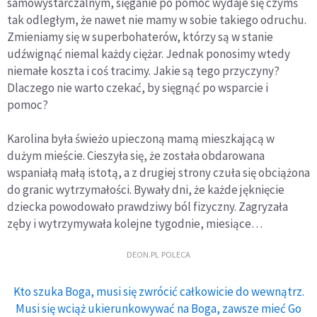
samowystarczalnym, sięganie po pomoc wydaje się czymś
tak odległym, że nawet nie mamy w sobie takiego odruchu.
Zmieniamy się w superbohaterów, którzy są w stanie
udźwignąć niemal każdy ciężar. Jednak ponosimy wtedy
niemałe koszta i coś tracimy. Jakie są tego przyczyny?
Dlaczego nie warto czekać, by sięgnąć po wsparcie i
pomoc?
Karolina była świeżo upieczoną mamą mieszkającą w
dużym mieście. Cieszyła się, że została obdarowana
wspaniałą małą istotą, a z drugiej strony czuła się obciążona
do granic wytrzymałości. Bywały dni, że każde jęknięcie
dziecka powodowało prawdziwy ból fizyczny. Zagryzała
zęby i wytrzymywała kolejne tygodnie, miesiące…
DEON.PL POLECA
Kto szuka Boga, musi się zwrócić całkowicie do wewnątrz.
Musi się wciąż ukierunkowywać na Boga, zawsze mieć Go