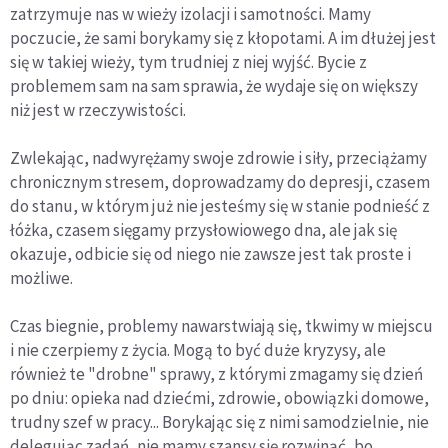
zatrzymuje nas w wieży izolacji i samotności. Mamy
poczucie, że sami borykamy się z kłopotami. A im dłużej jest
się w takiej wieży, tym trudniej z niej wyjść. Bycie z
problemem sam na sam sprawia, że wydaje się on większy
niż jest w rzeczywistości.
Zwlekając, nadwyrężamy swoje zdrowie i siły, przeciążamy
chronicznym stresem, doprowadzamy do depresji, czasem
do stanu, w którym już nie jesteśmy się w stanie podnieść z
łóżka, czasem sięgamy przysłowiowego dna, ale jak się
okazuje, odbicie się od niego nie zawsze jest tak proste i
możliwe.
Czas biegnie, problemy nawarstwiają się, tkwimy w miejscu
i nie czerpiemy z życia. Mogą to być duże kryzysy, ale
również te "drobne" sprawy, z którymi zmagamy się dzień
po dniu: opieka nad dziećmi, zdrowie, obowiązki domowe,
trudny szef w pracy... Borykając się z nimi samodzielnie, nie
delegując zadań, nie mamy szansy się rozwinąć, bo