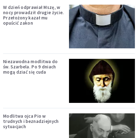
W dzień odprawiał Mszę, w
nocy prowadził drugie życie.
Przełożony kazał mu
opuścić zakon
Niezawodna modlitwa do
św. Szarbela. Po 9 dniach
mogą dziać się cuda
Modlitwa ojca Pio w
trudnych i beznadziejnych
sytuacjach