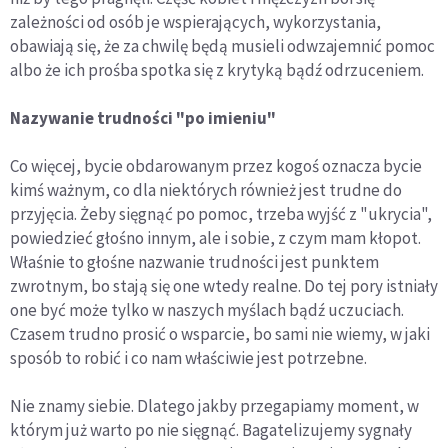
zależności od osób je wspierających, wykorzystania,
obawiają się, że za chwilę będą musieli odwzajemnić pomoc
albo że ich prośba spotka się z krytyką bądź odrzuceniem.
Nazywanie trudności "po imieniu"
Co więcej, bycie obdarowanym przez kogoś oznacza bycie
kimś ważnym, co dla niektórych również jest trudne do
przyjęcia. Żeby sięgnąć po pomoc, trzeba wyjść z "ukrycia",
powiedzieć głośno innym, ale i sobie, z czym mam kłopot.
Właśnie to głośne nazwanie trudności jest punktem
zwrotnym, bo stają się one wtedy realne. Do tej pory istniały
one być może tylko w naszych myślach bądź uczuciach.
Czasem trudno prosić o wsparcie, bo sami nie wiemy, w jaki
sposób to robić i co nam właściwie jest potrzebne.
Nie znamy siebie. Dlatego jakby przegapiamy moment, w
którym już warto po nie sięgnąć. Bagatelizujemy sygnały