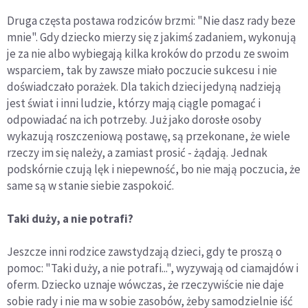
Druga częsta postawa rodziców brzmi: "Nie dasz rady beze
mnie". Gdy dziecko mierzy się z jakimś zadaniem, wykonują
je za nie albo wybiegają kilka kroków do przodu ze swoim
wsparciem, tak by zawsze miało poczucie sukcesu i nie
doświadczało porażek. Dla takich dzieci jedyną nadzieją
jest świat i inni ludzie, którzy mają ciągle pomagać i
odpowiadać na ich potrzeby. Już jako dorosłe osoby
wykazują roszczeniową postawę, są przekonane, że wiele
rzeczy im się należy, a zamiast prosić - żądają. Jednak
podskórnie czują lęk i niepewność, bo nie mają poczucia, że
same są w stanie siebie zaspokoić.
Taki duży, a nie potrafi?
Jeszcze inni rodzice zawstydzają dzieci, gdy te proszą o
pomoc: "Taki duży, a nie potrafi...", wyzywają od ciamajdów i
oferm. Dziecko uznaje wówczas, że rzeczywiście nie daje
sobie rady i nie ma w sobie zasobów, żeby samodzielnie iść