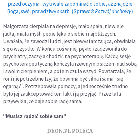
przed oczyma i wytrwale zapominać o sobie, aż znajdzie
Boga, swój prawdziwy skarb. (Sprawdź:
Rozwój duchowy
)
Małgorzata cierpiała na depresję, mało spała, niewiele
jadła, miała myśli pełne lęku o siebie i najbliższych.
Uważała, że zawodzi ludzi, jest niewystarczająca, obwiniała
się o wszystko. W końcu coś w niej pękło i zadzwoniła do
psychiatry, zaczęła chodzić na psychoterapię. Każdą sesję
psychoterapeutyczną kończyła rzewnym płaczem nad sobą
i swoim cierpieniem, a potem czuła wstyd. Powtarzała, że
roni niepotrzebne łzy, że powinna być silna i sama "się
ogarnąć". Potrzebowała pomocy, a jednocześnie trudno
było jej zaakceptować ten fakt i ją przyjąć. Przez lata
przywykła, że daje sobie radę sama.
"Musisz radzić sobie sam"
DEON.PL POLECA