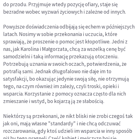
do przodu. Przyjmuje wtedy pozycję ofiary, staje się
bezradne wobec wyzwań życiowych i zależne od innych.
Powyższe doświadczenia odbijają się echem w późniejszych
latach. Nosimy w sobie przekonania i uczucia, które
sprawiają, że proszenie o pomoc jest kłopotliwe. Jedni z
nas, jak Karolina i Małgorzata, chcą za wszelką cenę być
samodzielni i taką informację przekazują otoczeniu.
Potrzebują uznania w swoich oczach, potwierdzenia, że
potrafią sami. Jednak długofalowo nie daje im to
satysfakcji, bo okazując jedynie swoją siłę, nie otrzymują
tego, na czym również im zależy, czyli troski, opieki i
wsparcia. Korzystanie z pomocy oznacza często dla nich
zmieszanie i wstyd, bo kojarzą ją ze słabością.
Niektórzy są przekonani, że nikt bliski nie zrobi czegoś tak
jak oni, mają własne "standardy" i nie chcą odczuwać
rozczarowania, gdy ktoś udzieli im wsparcia w inny sposób
niż by tego pragnęli. Część kobiet i mężczyzn boi się