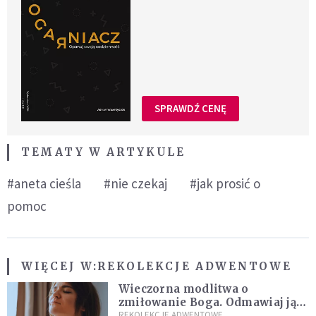
SPRAWDŹ CENĘ
TEMATY W ARTYKULE
#aneta cieśla
#nie czekaj
#jak prosić o
pomoc
WIĘCEJ W:
REKOLEKCJE ADWENTOWE
Wieczorna modlitwa o
zmiłowanie Boga. Odmawiaj ją,
gdy jest ci w życiu źle
REKOLEKCJE ADWENTOWE