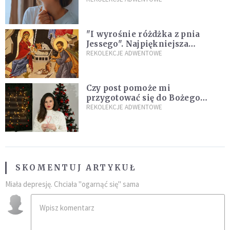
"I wyrośnie różdżka z pnia
Jessego". Najpiękniejsza
zapowiedź Mesjasza w Piśmie
REKOLEKCJE ADWENTOWE
Świętym
Czy post pomoże mi
przygotować się do Bożego
Narodzenia? Jezuita: to zależy
REKOLEKCJE ADWENTOWE
SKOMENTUJ ARTYKUŁ
Miała depresję. Chciała "ogarnąć się" sama