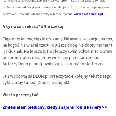
różne podejścia. Pracuje z kobietami z syndromem "kochania za bardzo" oraz
osobami doświadczającymi trudności w relacjach. Z ludźmi w depresji i kryzysach
życiowych. Prowadzi własną praktykę terapeutyczną:
www.anetaciesla.pl
A ty na co czekasz? #Nie czekaj
Ciągle tęsknimy, ciągle czekamy. Na awans, wakacje, na coś,
na kogoś. Na więcej czasu i dłuższą dobę. Na dobry moment
i jakiś znak. Na lepsze jutro i lepszy świat. Adwent to wbrew
pozorom dobry czas, żeby wreszcie przestać czekać.
Autorzy Deon.pl podpowiedzą, jak ​zrobić to skutecznie.​
Już w sobotę na DEON.pl przeczytacie kolejny tekst z tego
cyklu. Stay tuned! (Bądźcie czujni!:)
Warto przeczytać
Zmieniałam pieluchy, kiedy znajomi robili kariery >>