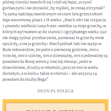
późnej starości nawrócili się i stali się lepsi, uczynić
gorliwszymi i nie dozwolić, by myśleli, że mniej otrzymali”.
Tę samą nadzieję nawróconym na stare lata grzesznikom
daje anonimowy pisarz z IX wieku: „Niech nikt nie rozpacza
z powodu wielkości swych win: «wielkie są moje grzechy, w
których wytrwałem aż do starości i zgrzybiałego wieku i już
nie mogę zyskać przebaczenia, ponieważ to grzechy mnie
opuściły, a nie ja grzechy». Niech jednak taki nie wątpi w
Boże miłosierdzie, bo jedni o pierwszej godzinie, inni o
trzeciej, inni o szóstej, inni o dziewiątej, inni o jedenastej są
powołani do Bożej winnicy. Inaczej mówiąc, jedni w
dzieciństwie, drudzy w młodości, jeszcze inni w wieku
dorosłym, a w końcu także w starości – ale wszyscy są
powołani do służby Boga”.
DEON.PL POLECA