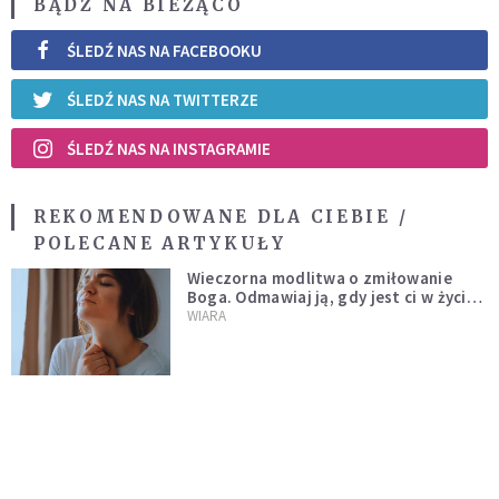
BĄDŹ NA BIEŻĄCO
ŚLEDŹ NAS NA FACEBOOKU
ŚLEDŹ NAS NA TWITTERZE
ŚLEDŹ NAS NA INSTAGRAMIE
REKOMENDOWANE DLA CIEBIE /
POLECANE ARTYKUŁY
Wieczorna modlitwa o zmiłowanie
Boga. Odmawiaj ją, gdy jest ci w życiu
źle
WIARA