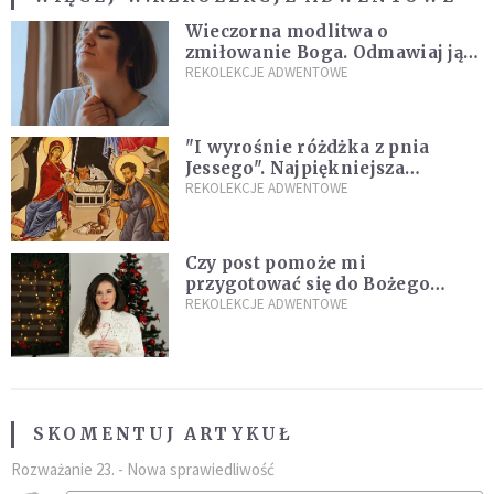
Wieczorna modlitwa o
zmiłowanie Boga. Odmawiaj ją,
gdy jest ci w życiu źle
REKOLEKCJE ADWENTOWE
"I wyrośnie różdżka z pnia
Jessego". Najpiękniejsza
zapowiedź Mesjasza w Piśmie
REKOLEKCJE ADWENTOWE
Świętym
Czy post pomoże mi
przygotować się do Bożego
Narodzenia? Jezuita: to zależy
REKOLEKCJE ADWENTOWE
SKOMENTUJ ARTYKUŁ
Rozważanie 23. - Nowa sprawiedliwość