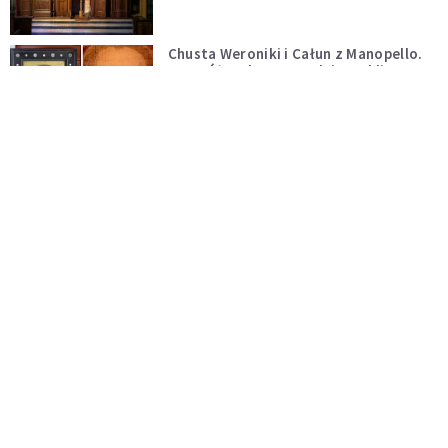
Chusta Weroniki i Całun z Manopello.
Dwa różne, lecz prawdziwe oblicza
Chrystusa
WIARA