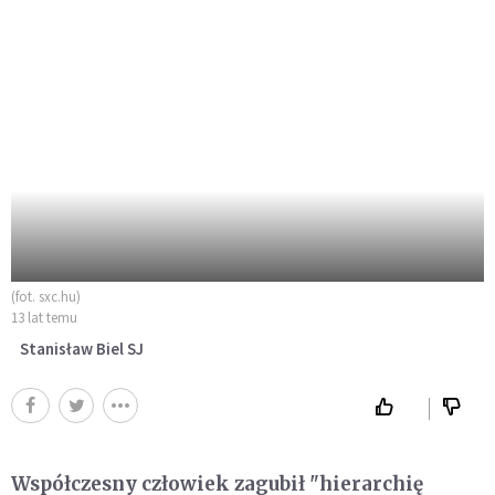
(fot. sxc.hu)
13 lat temu
Stanisław Biel SJ
Współczesny człowiek zagubił "hierarchię