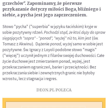
grzechów". Zapominamy, że pierwsze
przykazanie dotyczy miłości Boga, bliźniego i
siebie, a pycha jest jego zaprzeczeniem.
Słowo "pycha" ("superbia" w języku łacińskim) kryje w
sobie pozytywny rdzeń.
Pochodzi stąd, że ktoś dąży do spraw
sięgających "sopra" - "ponad", "wyżej" niż to, kim jest
(św.
Tomasz z Akwinu). Dążenie
ponad, wyżej
samo w sobie jest
pozytywne. Św. Ignacy z Loyoli podobne słowo "magis"
("więcej") uczynił jednym z filarów swojej duchowości. Całe
życie duchowe jest zmierzaniem ponad, wyżej, jest
przekraczaniem ograniczeń, barier i przeciętności. Bez
przekraczania siebie i zewnętrznych granic nie byłoby
wzrostu, lecz stagnacja i regres.
DEON.PL POLECA