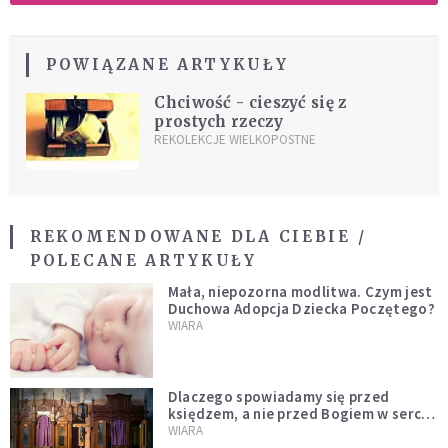
POWIĄZANE ARTYKUŁY
Chciwość - cieszyć się z
prostych rzeczy
REKOLEKCJE WIELKOPOSTNE
REKOMENDOWANE DLA CIEBIE /
POLECANE ARTYKUŁY
Mała, niepozorna modlitwa. Czym jest
Duchowa Adopcja Dziecka Poczętego?
WIARA
Dlaczego spowiadamy się przed
księdzem, a nie przed Bogiem w sercu?
Dariusz Piórkowski SJ odpowiada
WIARA