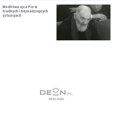
Modlitwa ojca Pio w
trudnych i beznadziejnych
sytuacjach