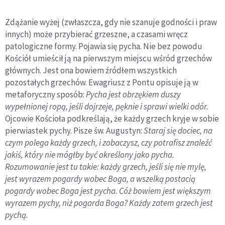
Zdążanie wyżej (zwłaszcza, gdy nie szanuje godności i praw
innych) może przybierać grzeszne, a czasami wręcz
patologiczne formy. Pojawia się pycha. Nie bez powodu
Kościół umieścił ją na pierwszym miejscu wśród grzechów
głównych. Jest ona bowiem źródłem wszystkich
pozostałych grzechów. Ewagriusz z Pontu opisuje ją w
metaforyczny sposób:
Pycha jest obrzękiem duszy
wypełnionej ropą, jeśli dojrzeje, pęknie i sprawi wielki odór.
Ojcowie Kościoła podkreślają, że każdy grzech kryje w sobie
pierwiastek pychy. Pisze św. Augustyn:
Staraj się dociec, na
czym polega każdy grzech, i zobaczysz, czy potrafisz znaleźć
jakiś, który nie mógłby być określony jako pycha.
Rozumowanie jest tu takie: każdy grzech, jeśli się nie mylę,
jest wyrazem pogardy wobec Boga, a wszelką postacią
pogardy wobec Boga jest pycha. Cóż bowiem jest większym
wyrazem pychy, niż pogarda Boga? Każdy zatem grzech jest
pychą.