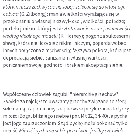
którym może zachwycać się sobą i zalecać się do własnego
odbicia
(G. Zilboorg); mania wielkości wyrażająca się w
przekonaniu o własnej niezwykłości, wielkości, potędze;
perfekcjonizm, który jest
kształtowaniem całej osobowości
według idealnego modelu
(K. Horney); pogoń za sukcesem i
sławą, która nie liczy się z nikim i niczym, pogarda wobec
innych połączona z mściwością; fałszywa pokora, która jest
deprecjacją siebie, zaniżaniem własnej wartości,
poniżaniem swojej godności i brakiem akceptacji siebie.
Współczesny człowiek zagubił "hierarchię grzechów".
Zwykle za najcięższe uważamy grzechy związane ze sferą
seksualną. Zapominamy, że pierwsze przykazanie dotyczy
miłości Boga, bliźniego i siebie (por. Mt 22, 34-40), a pycha
jest jego zaprzeczeniem. Stąd pychę może pokonać tylko
miłość.
Miłość i pycha są sobie przeciwne: jeśliby człowiek