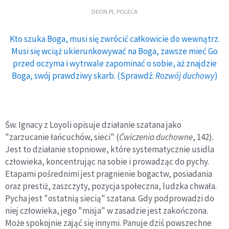
DEON.PL POLECA
Kto szuka Boga, musi się zwrócić całkowicie do wewnątrz.
Musi się wciąż ukierunkowywać na Boga, zawsze mieć Go
przed oczyma i wytrwale zapominać o sobie, aż znajdzie
Boga, swój prawdziwy skarb. (Sprawdź:
Rozwój duchowy
)
Św. Ignacy z Loyoli opisuje działanie szatana jako
"zarzucanie łańcuchów, sieci" (
Ćwiczenia duchowne
, 142)
.
Jest to działanie stopniowe, które systematycznie usidla
człowieka, koncentrując na sobie i prowadząc do pychy.
Etapami pośrednimi jest pragnienie bogactw, posiadania
oraz prestiż, zaszczyty, pozycja społeczna, ludzka chwała.
Pycha jest "ostatnią siecią" szatana. Gdy podprowadzi do
niej człowieka, jego "misja" w zasadzie jest zakończona.
Może spokojnie zająć się innymi. Panuje dziś powszechne