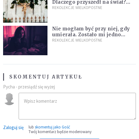
Dlaczego przyszedł na świat?
I dlaczego umarł?
REKOLEKCJE WIELKOPOSTNE
Nie mogłam być przy niej, gdy
umierała. Zostało mi jedno
wspomnienie [Siedem Boleści]
REKOLEKCJE WIELKOPOSTNE
SKOMENTUJ ARTYKUŁ
Pycha - przesiądź się wyżej
Zaloguj się
lub
skomentuj jako Gość
Twój komentarz będzie moderowany