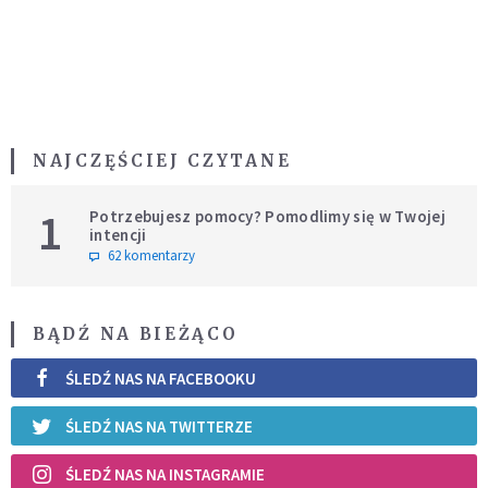
NAJCZĘŚCIEJ CZYTANE
1
Potrzebujesz pomocy? Pomodlimy się w Twojej
intencji
62 komentarzy
BĄDŹ NA BIEŻĄCO
ŚLEDŹ NAS NA FACEBOOKU
ŚLEDŹ NAS NA TWITTERZE
ŚLEDŹ NAS NA INSTAGRAMIE