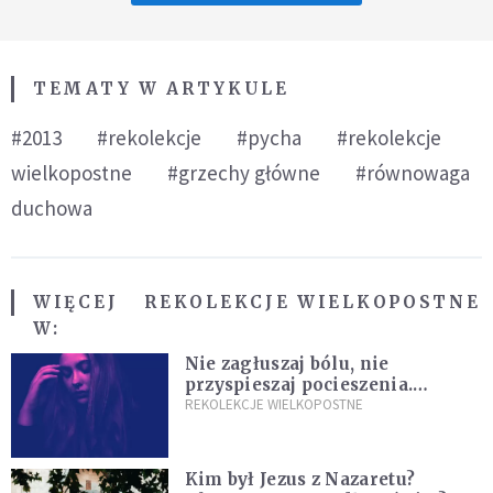
TEMATY W ARTYKULE
#2013
#rekolekcje
#pycha
#rekolekcje
wielkopostne
#grzechy główne
#równowaga
duchowa
WIĘCEJ
REKOLEKCJE WIELKOPOSTNE
W:
Nie zagłuszaj bólu, nie
przyspieszaj pocieszenia.
Przyjmij ciszę zamiast rzucać się
REKOLEKCJE WIELKOPOSTNE
w działanie [Siedem Boleści]
Kim był Jezus z Nazaretu?