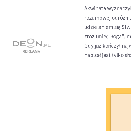
Akwinata wyznaczył 
rozumowej odróżnia
udzielaniem się Stw
zrozumieć Boga", mów
Gdy już kończył naj
napisał jest tylko 