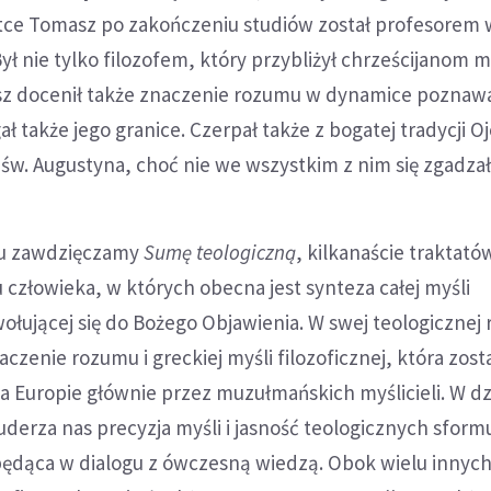
ótce Tomasz po zakończeniu studiów został profesorem 
ył nie tylko filozofem, który przybliżył chrześcijanom m
sz docenił także znaczenie rozumu w dynamice poznaw
ł także jego granice. Czerpał także z bogatej tradycji O
 św. Augustyna, choć nie we wszystkim z nim się zgadzał
u zawdzięczamy
Sumę teologiczną
, kilkanaście traktató
u człowieka, w których obecna jest synteza całej myśli
ołującej się do Bożego Objawienia. W swej teologicznej r
czenie rozumu i greckiej myśli filozoficznej, która zost
a Europie głównie przez muzułmańskich myślicieli. W dz
 uderza nas precyzja myśli i jasność teologicznych sfor
będąca w dialogu z ówczesną wiedzą. Obok wielu innych