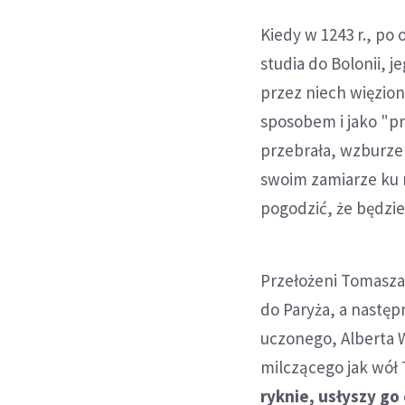
Kiedy w 1243 r., p
studia do Bolonii, j
przez niech więzion
sposobem i jako "pr
przebrała, wzburzen
swoim zamiarze ku n
pogodzić, że będzie
Przełożeni Tomasza,
do Paryża, a następ
uczonego, Alberta W
milczącego jak wół
ryknie, usłyszy go