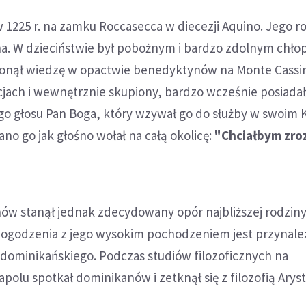
w 1225 r. na zamku Roccasecca w diecezji Aquino. Jego r
a. W dzieciństwie był pobożnym i bardzo zdolnym chło
hłonął wiedzę w opactwie benedyktynów na Monte Cassi
ach i wewnętrznie skupiony, bardzo wcześnie posiada
o głosu Pan Boga, który wzywał go do służby w swoim K
no go jak głośno wołał na całą okolicę:
"Chciałbym zro
ów stanął jednak zdecydowany opór najbliższej rodziny
 pogodzenia z jego wysokim pochodzeniem jest przynal
dominikańskiego. Podczas studiów filozoficznych na
polu spotkał dominikanów i zetknął się z filozofią Aryst