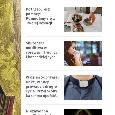
Potrzebujesz
pomocy?
Pomodlimy się w
Twojej intencji
Skuteczna
modlitwa w
sprawach trudnych
i beznadziejnych
W dzień odprawiał
Mszę, w nocy
prowadził drugie
życie. Przełożony
kazał mu opuścić
zakon
Niezawodna