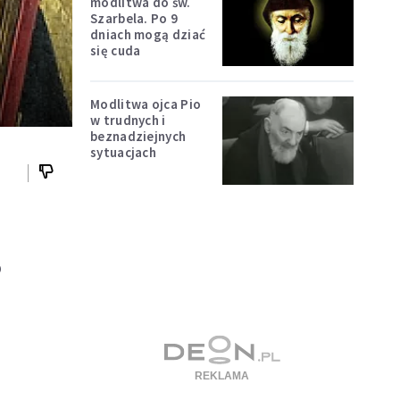
modlitwa do św.
Szarbela. Po 9
dniach mogą dziać
się cuda
Modlitwa ojca Pio
w trudnych i
beznadziejnych
sytuacjach
o
.