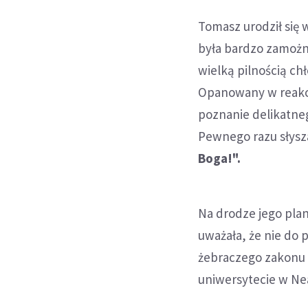
Tomasz urodził się 
była bardzo zamożn
wielką pilnością c
Opanowany w reakcj
poznanie delikatneg
Pewnego razu słysza
Boga!".
Na drodze jego plan
uważała, że nie do
żebraczego zakonu 
uniwersytecie w Nea