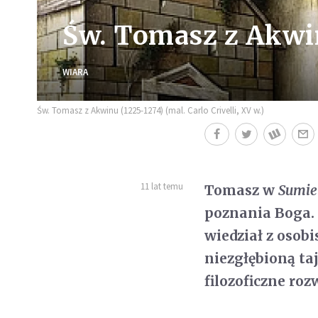
Św. Tomasz z Akwi
WIARA
Św. Tomasz z Akwinu (1225-1274) (mal. Carlo Crivelli, XV w.)
11 lat temu
Tomasz w
Sumie
poznania Boga. 
wiedział z osob
niezgłębioną ta
filozoficzne roz