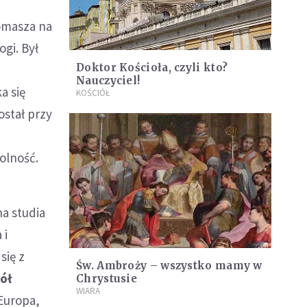
Tomasza na
ogi. Był
Doktor Kościoła, czyli kto?
m
Nauczyciel!
a się
KOŚCIÓŁ
ostał przy
 wolność.
na studia
 i
się z
Św. Ambroży – wszystko mamy w
wół
Chrystusie
WIARA
 Europa,