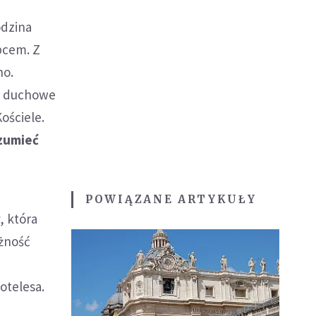
odzina
pcem. Z
no.
ł duchowe
ościele.
zumieć
POWIĄZANE ARTYKUŁY
, która
eżność
otelesa.