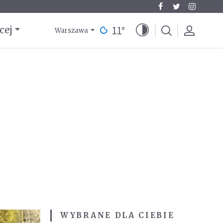
11
°
cej
Warszawa
WYBRANE DLA CIEBIE