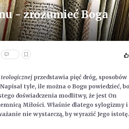
nu - zrozumieć Boga
 teologicznej
przedstawia pięć dróg, sposobów
Napisał tyle, ile można o Bogu powiedzieć, b
istego doświadczenia modlitwy, że jest On
jemnicą Miłości. Właśnie dlatego sylogizmy i
ważanie nie wystarczą, by wyrazić Jego istotę