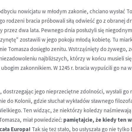
o odbyciu nowicjatu w młodym zakonie, chciano wysłać 
ego rodzeni bracia próbowali siłą odwieść go z obranej dr
y przez dwa lata. Pewnego dnia posłużyli się niegodny
zynętę" zostawili w jego pokoju młodą kobietę. Tu miark
ie Tomasza dosięgło zenitu. Wstrząśnięty do żywego, z
iezadowoleniu najbliższych, którzy w końcu musieli się
 ubogim zakonnikiem. W 1245 r. bracia wypuścili go na
 dostrzegając jego nieprzeciętne zdolności, wysłali go 
nie do Kolonii, gdzie słuchał wykładów sławnego filozofa
ielkiego. Ten widząc, że niektórzy koledzy naśmiewają 
 Tomasza, miał powiedzieć:
pamiętajcie, że kiedy ten 
 cała Europa!
Tak się też stało, bo usłyszała go nie tylko