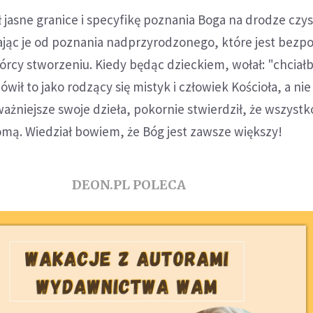
jasne granice i specyfikę poznania Boga na drodze czy
jąc je od poznania nadprzyrodzonego, które jest bezp
órcy stworzeniu. Kiedy będąc dzieckiem, wołał: "chcia
ił to jako rodzący się mistyk i człowiek Kościoła, a nie 
ważniejsze swoje dzieła, pokornie stwierdził, że wszystk
słomą. Wiedział bowiem, że Bóg jest zawsze większy!
DEON.PL POLECA