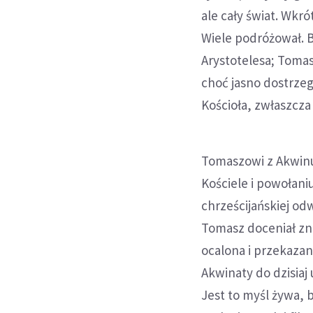
ale cały świat. Wkr
Wiele podróżował. B
Arystotelesa; Toma
choć jasno dostrzega
Kościoła, zwłaszcza
Tomaszowi z Akwin
Kościele i powołani
chrześcijańskiej odw
Tomasz doceniał zna
ocalona i przekazan
Akwinaty do dzisiaj
Jest to myśl żywa, 