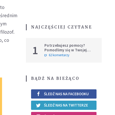
sto
ośrednim
łbym
NAJCZĘŚCIEJ CZYTANE
filozof.
o, co
Potrzebujesz pomocy?
1
Pomodlimy się w Twojej
intencji
62 komentarzy
BĄDŹ NA BIEŻĄCO
ŚLEDŹ NAS NA FACEBOOKU
ŚLEDŹ NAS NA TWITTERZE