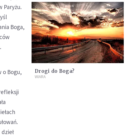
w Paryżu.
yśl
ania Boga,
jców
.
w o Bogu,
Drogi do Boga?
WIARA
efleksji
ała
iełach
mułowań.
 dzieł