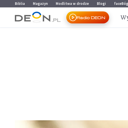
Przejdź do menu głównego
Przejdź do treści
Biblia
Magazyn
Modlitwa w drodze
Blogi
faceBó
Wy
Radio DEON