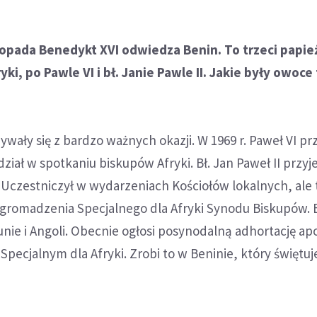
topada Benedykt XVI odwiedza Benin. To trzeci papie
ki, po Pawle VI i bł. Janie Pawle II. Jakie były owoc
ywały się z bardzo ważnych okazji. W 1969 r. Paweł VI pr
ział w spotkaniu biskupów Afryki. Bł. Jan Paweł II przyj
. Uczestniczył w wydarzeniach Kościołów lokalnych, ale 
 Zgromadzenia Specjalnego dla Afryki Synodu Biskupów.
unie i Angoli. Obecnie ogłosi posynodalną adhortację ap
Specjalnym dla Afryki. Zrobi to w Beninie, który świętuj