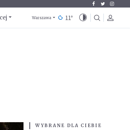
11
°
cej
Warszawa
WYBRANE DLA CIEBIE