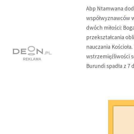
Abp Ntamwana dodaj
współwyznawców wsp
dwóch miłości: Boga
przekształcania ob
nauczania Kościoła.
wstrzemięźliwości se
Burundi spadła z 7 d