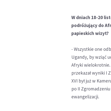
W dniach 18-20 lis
podróżujący do Afry
papieskich wizyt?
- Wszystkie one odb
Ugandy, by wziąć ud
Afryki wielokrotnie
przekazał wyniki I
XVI był już w Kamer
po II Zgromadzeniu 
ewangelizacji.