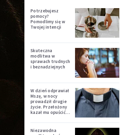
Potrzebujesz
pomocy?
Pomodlimy się w
Twojej intencji
Skuteczna
modlitwa w
sprawach trudnych
i beznadziejnych
W dzień odprawiał
Mszę, w nocy
prowadził drugie
życie. Przełożony
kazał mu opuścić
zakon
Niezawodna