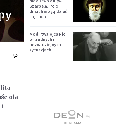
modlitwa do św.
Szarbela. Po 9
py
dniach mogą dziać
się cuda
Modlitwa ojca Pio
w trudnych i
beznadziejnych
sytuacjach
lita
ościoła
 i