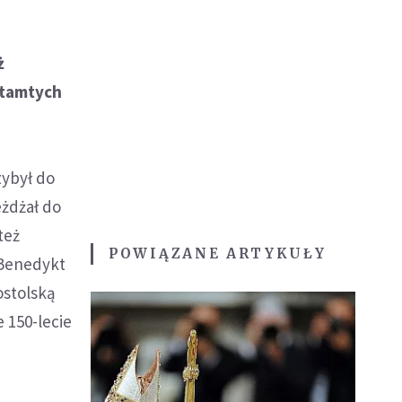
ż
e tamtych
zybył do
eżdżał do
też
POWIĄZANE ARTYKUŁY
 Benedykt
ostolską
e 150-lecie