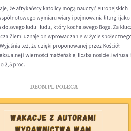
e, że afrykańscy katolicy mogą nauczyć europejskich
ólnotowego wymiaru wiary i pojmowania liturgii jako
 do swego ludu i ludu, który kocha swego Boga. Za klu
licza Ziemi uznaje on wprowadzanie w życie społeczneg
 Wyjaśnia też, że dzięki proponowanej przez Kościół
ksualnej i wierności małżeńskiej liczba nosicieli wirusa
o 2,5 proc.
DEON.PL POLECA