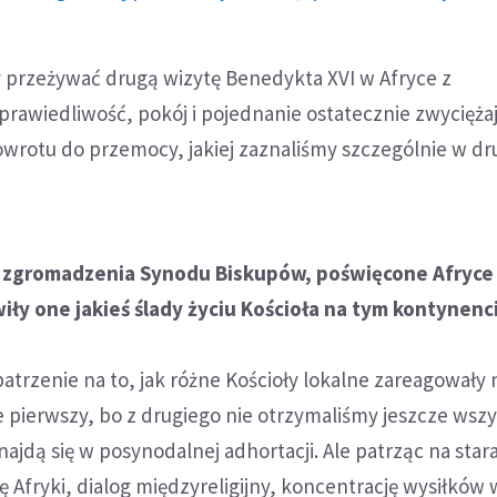
 przeżywać drugą wizytę Benedykta XVI w Afryce z
rawiedliwość, pokój i pojednanie ostatecznie zwyciężaj
owrotu do przemocy, jakiej zaznaliśmy szczególnie w dr
a zgromadzenia Synodu Biskupów, poświęcone Afryce 
wiły one jakieś ślady życiu Kościoła na tym kontynenc
atrzenie na to, jak różne Kościoły lokalne zareagowały 
 pierwszy, bo z drugiego nie otrzymaliśmy jeszcze wszy
najdą się w posynodalnej adhortacji. Ale patrząc na star
ę Afryki, dialog międzyreligijny, koncentrację wysiłków