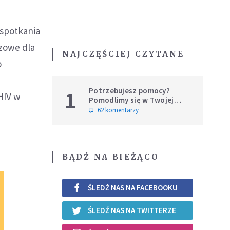
 spotkania
czowe dla
NAJCZĘŚCIEJ CZYTANE
o
Potrzebujesz pomocy?
1
 HIV w
Pomodlimy się w Twojej
intencji
62 komentarzy
BĄDŹ NA BIEŻĄCO
ŚLEDŹ NAS NA FACEBOOKU
ŚLEDŹ NAS NA TWITTERZE