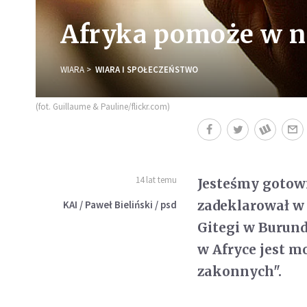
Afryka pomoże w n
WIARA
WIARA I SPOŁECZEŃSTWO
(fot. Guillaume & Pauline/flickr.com)
14 lat temu
Jesteśmy gotow
zadeklarował w
KAI / Paweł Bieliński / psd
Gitegi w Burund
w Afryce jest m
zakonnych".