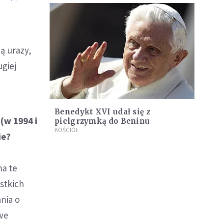
ą urazy,
ugiej
Benedykt XVI udał się z
(w 1994 i
pielgrzymką do Beninu
KOŚCIÓŁ
ie?
na te
stkich
ania o
 we