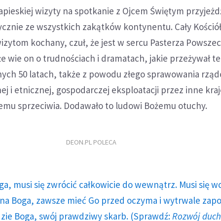
papieskiej wizyty na spotkanie z Ojcem Świętym przyjeżdż
ycznie ze wszystkich zakątków kontynentu. Cały Kościół
 wizytom kochany, czuł, że jest w sercu Pasterza Powsze
że wie on o trudnościach i dramatach, jakie przeżywał t
ych 50 latach, także z powodu złego sprawowania rzą
 i etnicznej, gospodarczej eksploatacji przez inne kraj
 temu sprzeciwia. Dodawało to ludowi Bożemu otuchy.
DEON.PL POLECA
ga, musi się zwrócić całkowicie do wewnątrz. Musi się w
a Boga, zawsze mieć Go przed oczyma i wytrwale zap
dzie Boga, swój prawdziwy skarb. (Sprawdź:
Rozwój duc