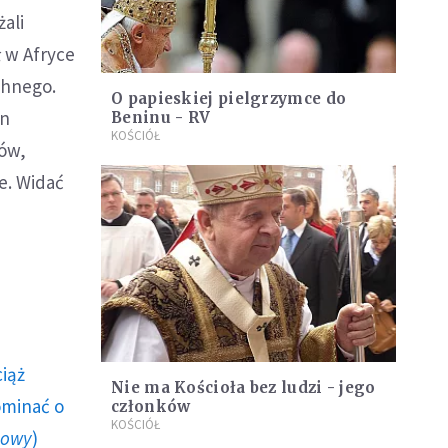
ali
 w Afryce
chnego.
O papieskiej pielgrzymce do
en
Beninu - RV
KOŚCIÓŁ
dów,
e. Widać
ciąż
Nie ma Kościoła bez ludzi - jego
ominać o
członków
KOŚCIÓŁ
howy
)