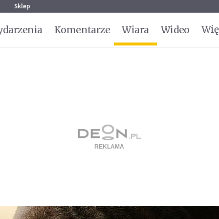
g
Sklep
Wię
darzenia
Komentarze
Wiara
Wideo