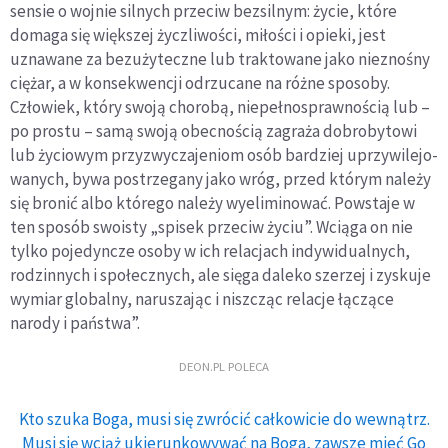
sensie o wojnie silnych przeciw bez­silnym: życie, które
domaga się większej życzliwości, miłości i opieki, jest
uznawane za bezużyteczne lub traktowane jako nieznośny
ciężar, a w konsekwencji odrzucane na różne spo­soby.
Człowiek, który swoją chorobą, niepełnosprawnością lub –
po prostu – samą swoją obecnością zagraża dobrobytowi
lub życiowym przyzwyczajeniom osób bardziej uprzywilejo­
wanych, bywa postrzegany jako wróg, przed którym należy
się bronić albo którego należy wyeliminować. Powstaje w
ten sposób swoisty „spisek przeciw życiu”. Wciąga on nie
tylko pojedyncze osoby w ich relacjach indywidualnych,
rodzinnych i społecznych, ale sięga daleko szerzej i zyskuje
wymiar globalny, naruszając i niszcząc relacje łączące
narody i państwa”.
DEON.PL POLECA
Kto szuka Boga, musi się zwrócić całkowicie do wewnątrz.
Musi się wciąż ukierunkowywać na Boga, zawsze mieć Go