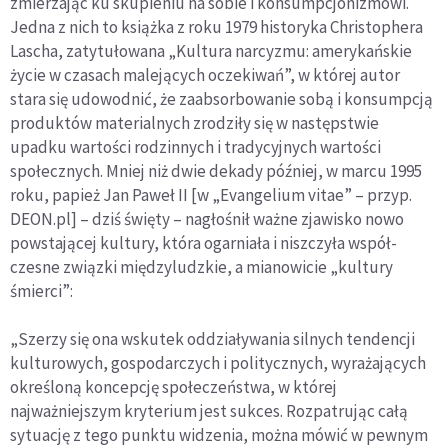
zmierzając ku skupieniu na sobie i konsumpcjonizmowi.
Jedna z nich to książka z roku 1979 historyka Christophera
Lascha, zatytułowana „Kultura narcyzmu: amerykańskie
życie w czasach malejących oczekiwań”, w której autor
stara się udowodnić, że zaabsorbo­wanie sobą i konsumpcją
produktów materialnych zrodziły się w następstwie
upadku wartości rodzinnych i tradycyjnych war­tości
społecznych. Mniej niż dwie dekady później, w marcu 1995
roku, papież Jan Paweł II [w „Evangelium vitae” – przyp.
DEON.pl] – dziś święty – nagłośnił ważne zjawisko nowo
powstającej kultury, która ogarniała i niszczyła współ­
czesne związki międzyludzkie, a mianowicie „kultury
śmierci”:
„Szerzy się ona wskutek oddziaływania silnych tendencji
kultu­rowych, gospodarczych i politycznych, wyrażających
określoną koncepcję społeczeństwa, w której
najważniejszym kryterium jest sukces. Rozpatrując całą
sytuację z tego punktu widzenia, można mówić w pewnym