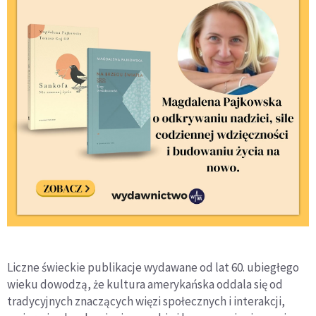
Liczne świeckie publikacje wydawane od lat 60. ubiegłego
wieku dowodzą, że kultura amerykańska oddala się od
trady­cyjnych znaczących więzi społecznych i interakcji,