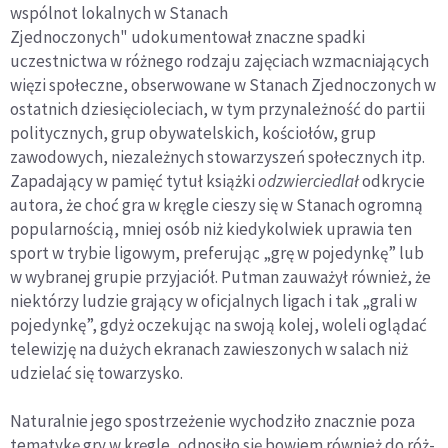
wspólnot lokalnych w Stanach
Zjednoczonych" udokumentował znaczne spadki
uczestnictwa w różnego rodzaju zajęciach wzmacniających
więzi społeczne, obserwo­wane w Stanach Zjednoczonych w
ostatnich dziesięcioleciach, w tym przynależność do partii
politycznych, grup obywatelskich, kościołów, grup
zawodowych, niezależnych stowarzyszeń spo­łecznych itp.
Zapadający w pamięć tytuł książki
odzwierciedlał
odkrycie
autora, że choć gra w kręgle cieszy się w Stanach ogromną
popularnością, mniej osób niż kiedykolwiek uprawia ten
sport w trybie ligowym, pre­ferując „grę w pojedynkę” lub
w wybranej grupie przyjaciół. Putman zauważył również, że
niektórzy ludzie grający w oficjal­nych ligach i tak „grali w
pojedynkę”, gdyż oczekując na swoją kolej, woleli oglądać
telewizję na dużych ekranach zawieszonych w salach niż
udzielać się towarzysko.
Naturalnie jego spostrzeżenie wychodziło znacznie poza
tematykę gry w kręgle, odnosiło się bowiem również do róż­