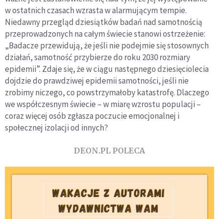
w ostatnich czasach wzrasta w alarmującym tempie.
Niedawny przegląd dziesiątków badań nad samotno­ścią
przeprowadzonych na całym świecie stanowi ostrzeżenie:
„Badacze przewidują, że jeśli nie podejmie się stosownych
dzia­łań, samotność przybierze do roku 2030 rozmiary
epidemii”. Zdaje się, że w ciągu następnego dziesięciolecia
dojdzie do prawdziwej epidemii samotności, jeśli nie
zrobimy niczego, co powstrzymałoby katastrofę. Dlaczego
we współczesnym świecie – w miarę wzrostu populacji –
coraz więcej osób zgłasza poczucie emocjonalnej i
społecznej izolacji od innych?
DEON.PL POLECA