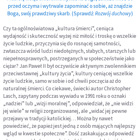
przed oczyma i wytrwale zapominać o sobie, aż znajdzie
Boga, swój prawdziwy skarb. (Sprawdź:
Rozwój duchowy
)
Czy ta ogólnoświatowa „kultura śmierci”, ceniąca
wydajność i skuteczność wyżej niż miłość i troskę o wszelkie
życie ludz­kie, przyczynia się do rosnącej samotności,
zwłaszcza wśród ludzi niedołężnych, słabych, starszych lub
niepełnosprawnych, postrzeganych w społeczeństwie jako
ciężar? Jan Paweł II był oczywiście aktywnym zwolennikiem
przeciwstawnej „kultury życia”, kultury ceniącej wszelkie
życie ludzkie, samo w sobie i od chwili poczęcia aż do
naturalnej śmierci. Co ciekawe, świecki autor Christopher
Lasch, zapytany podczas wywiadu w 1991 roku o oznaki
„nadziei” lub „wizji moralnej”, odpowiedział, że „nie widzi
jej wiele” w religii zorganizowanej, ale „widać jej pewne
przejawy w tradycji katolickiej… Można by nawet
powiedzieć, że papież jest jedną z osób mających najlepszy
wgląd w kwestie społeczne”. Dość zaskakująca odpowiedź