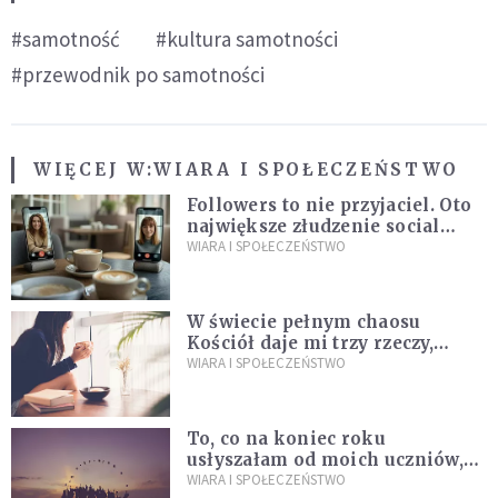
#samotność
#kultura samotności
#przewodnik po samotności
WIĘCEJ W:
WIARA I SPOŁECZEŃSTWO
Followers to nie przyjaciel. Oto
największe złudzenie social
mediów
WIARA I SPOŁECZEŃSTWO
W świecie pełnym chaosu
Kościół daje mi trzy rzeczy,
których wszystkim dziś bardzo
WIARA I SPOŁECZEŃSTWO
brakuje
To, co na koniec roku
usłyszałam od moich uczniów,
idealnie tłumaczy nową
WIARA I SPOŁECZEŃSTWO