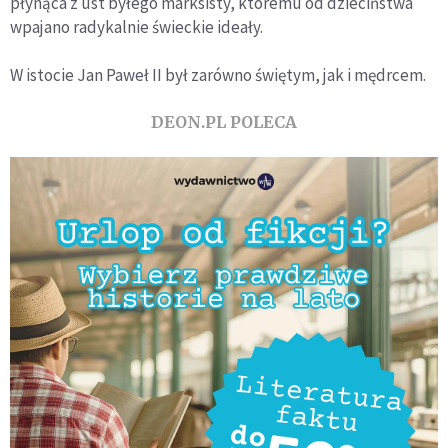
pły­nąca z ust byłego marksisty, któremu od dzieciństwa
wpajano radykalnie świeckie ideały.
W istocie Jan Paweł II był zarówno świętym, jak i mędrcem.
DEON.PL POLECA