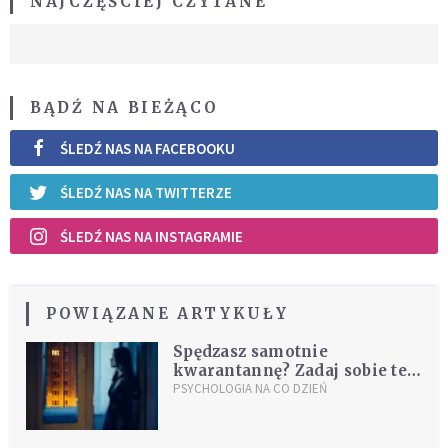
NAJCZĘŚCIEJ CZYTANE
BĄDŹ NA BIEŻĄCO
ŚLEDŹ NAS NA FACEBOOKU
ŚLEDŹ NAS NA TWITTERZE
ŚLEDŹ NAS NA INSTAGRAMIE
POWIĄZANE ARTYKUŁY
Spędzasz samotnie
kwarantannę? Zadaj sobie te
pytania
PSYCHOLOGIA NA CO DZIEŃ