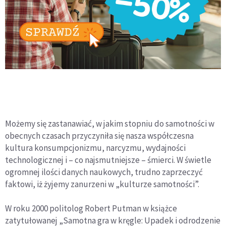
Możemy się zastanawiać, w jakim stopniu do samotności w
obecnych czasach przyczyniła się nasza współczesna
kultura konsumpcjonizmu, narcyzmu, wydajności
technologicznej i – co najsmutniejsze – śmierci. W świetle
ogromnej ilości danych naukowych, trudno zaprzeczyć
faktowi, iż żyjemy za­nurzeni w „kulturze samotności”.
W roku 2000 politolog Robert Putman w książce
zatytułowa­nej „Samotna gra w kręgle: Upadek i odrodzenie