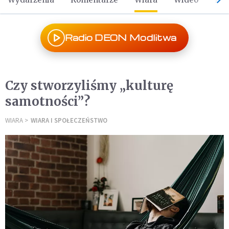
Radio DEON Modlitwa
Czy stworzyliśmy „kulturę
samotności”?
WIARA
WIARA I SPOŁECZEŃSTWO