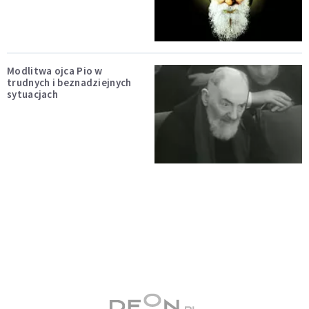
Modlitwa ojca Pio w
trudnych i beznadziejnych
sytuacjach