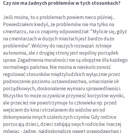
Czy nie ma żadnych problemów w tych stosunkach?
Jeśli można, to o problemach powiem nieco później...
Powiedziałem kiedyś, że problemów nie ma tylko na
cmentarzu, na co znajomy odpowiedział: "Mylicie się, gdyż
na cmentarzach w dużych miastach jest bardzo dużo
problemów". Wróćmy do naszych rozważań. Istnieje
autonomia, ale z drugiej strony jest wspólny porządek
spraw. Zagadnienia moralności nie są obojętne dla każdego
normalnego państwa. Nie można w nieskończoność
regulować stosunków międzyludzkich wyłącznie przez
podnoszenie poziomu ustawodawstwa, umacnianie sił
porządkowych, doskonalenie wymiaru sprawiedliwości.
Wszystko to może oczywiście przynieść korzystne wyniki,
ale przecież nie powstrzymuje to człowieka np. przed
wejściem do kina i strzelaniem do widzów ani od
dokonywania innych szaleńczych czynów. Gdy rodzice
porzucają dzieci, dzieci zabijają swych rodziców. Inaczej
mówiąc - żadne, najdoskonalsze nawet prawodawstwo i