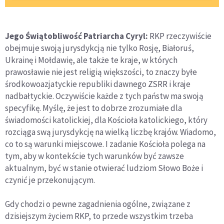
Jego Świątobliwość Patriarcha Cyryl:
RKP rzeczywiście
obejmuje swoją jurysdykcją nie tylko Rosję, Białoruś,
Ukrainę i Mołdawię, ale także te kraje, w których
prawosławie nie jest religią większości, to znaczy byłe
środkowoazjatyckie republiki dawnego ZSRR i kraje
nadbałtyckie. Oczywiście każde z tych państw ma swoją
specyfikę. Myślę, że jest to dobrze zrozumiałe dla
świadomości katolickiej, dla Kościoła katolickiego, który
rozciąga swą jurysdykcję na wielką liczbę krajów. Wiadomo,
co to są warunki miejscowe. I zadanie Kościoła polega na
tym, aby w kontekście tych warunków być zawsze
aktualnym, być w stanie otwierać ludziom Słowo Boże i
czynić je przekonującym.
Gdy chodzi o pewne zagadnienia ogólne, związane z
dzisiejszym życiem RKP, to przede wszystkim trzeba