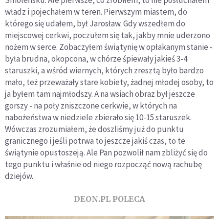
Smoleńsku. Ale pierwsze, co zrobiłem, to nie posłuchałem
władz i pojechałem w teren. Pierwszym miastem, do
którego się udałem, był Jarosław. Gdy wszedłem do
miejscowej cerkwi, poczułem się tak, jakby mnie uderzono
nożem w serce. Zobaczyłem świątynię w opłakanym stanie -
była brudna, okopcona, w chórze śpiewały jakieś 3-4
staruszki, a wśród wiernych, których zresztą było bardzo
mało, też przeważały stare kobiety, żadnej młodej osoby, to
ja byłem tam najmłodszy. A na wsiach obraz był jeszcze
gorszy - na poły zniszczone cerkwie, w których na
nabożeństwa w niedziele zbierało się 10-15 staruszek.
Wówczas zrozumiałem, że doszliśmy już do punktu
granicznego i jeśli potrwa to jeszcze jakiś czas, to te
świątynie opustoszeją. Ale Pan pozwolił nam zbliżyć się do
tego punktu i właśnie od niego rozpocząć nową rachubę
dziejów.
DEON.PL POLECA