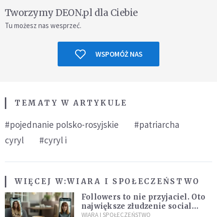
Tworzymy DEON.pl dla Ciebie
Tu możesz nas wesprzeć.
WSPOMÓŻ NAS
TEMATY W ARTYKULE
#pojednanie polsko-rosyjskie
#patriarcha
cyryl
#cyryl i
WIĘCEJ W:
WIARA I SPOŁECZEŃSTWO
Followers to nie przyjaciel. Oto
największe złudzenie social
mediów
WIARA I SPOŁECZEŃSTWO