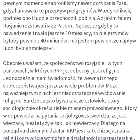
pewnym momencie zabroniliśmy nawet dotykania Pasa,
gdyż hamowało to przepływ pielgrzymów. Wtedy relikwię
podniesiono i ludzie przechodzili pod nią. A z jakim żalem
Rosjanie rozstawali się z Pasem... Sądzę, że gdyby to
nawiedzenie trwało jeszcze 10 miesięcy, to pielgrzymów
byłoby pewnie z 40 milionów i nie jestem pewien, że napływ
ludzi by się zmniejszył.
Obecnie uważam, że społeczeństwo rosyjskie i w tych
państwach, w których RKP jest obecny, jest religijne.
Jednocześnie mam świadomość, że wewnątrz tego
społeczeństwa jest jeszcze wiele problemów. Może
najważniejszym z nich jest niedostateczne wychowanie
religijne. Bardzo często bywa tak, że człowiek, który
socjologicznie określa siebie mianem prawosławnego, który
w odpowiedzi na pytania socjologów, stwierdza, że jest
wierzący, niestety żyje tak, jak niewierzący. Dlatego na
porządku dziennym działań RKP jest katechizacja, nauka
religii i oczywiście wzmożenie działalności duszpasterskiej,