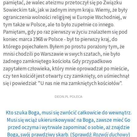
pamiętać, że walec ateizmu przetoczył się po Związku
Sowieckim tak, jak w żadnym innym kraju. Wiemy, że były
ograniczenia wolności religijnej w Europie Wschodniej, w
tym także w Polsce, ale to było zupełnie co innego.
Pamiętam, gdy po raz pierwszy w życiu znalazłem się pod
koniec marca 1968 w Polsce - był to pierwszy kraj, do
którego pojechałem. Byłem po prostu porażony tym, że
mnisi chodzili po Warszawie w swych szatach, nie było
żadnego zamkniętego kościoła. Gdy przypadkowo
zapytałem człowieka, który mnie oprowadzał po mieście,
czy ten kościół jest otwarty czy zamknięty, on uśmiechnął
się i powiedział: "U nas nie ma zamkniętych kościołów".
DEON.PL POLECA
Kto szuka Boga, musi się zwrócić całkowicie do wewnątrz.
Musi się wciąż ukierunkowywać na Boga, zawsze mieć Go
przed oczyma i wytrwale zapominać o sobie, aż znajdzie
Boga, swój prawdziwy skarb. (Sprawdź:
Rozwój duchowy
)