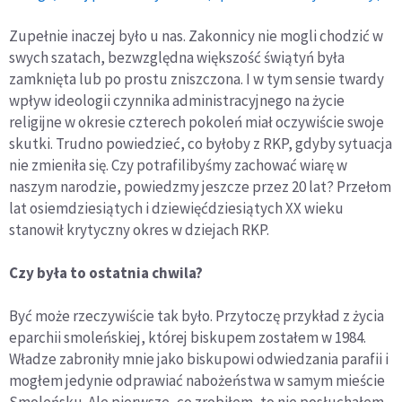
Zupełnie inaczej było u nas. Zakonnicy nie mogli chodzić w
swych szatach, bezwzględna większość świątyń była
zamknięta lub po prostu zniszczona. I w tym sensie twardy
wpływ ideologii czynnika administracyjnego na życie
religijne w okresie czterech pokoleń miał oczywiście swoje
skutki. Trudno powiedzieć, co byłoby z RKP, gdyby sytuacja
nie zmieniła się. Czy potrafilibyśmy zachować wiarę w
naszym narodzie, powiedzmy jeszcze przez 20 lat? Przełom
lat osiemdziesiątych i dziewięćdziesiątych XX wieku
stanowił krytyczny okres w dziejach RKP.
Czy była to ostatnia chwila?
Być może rzeczywiście tak było. Przytoczę przykład z życia
eparchii smoleńskiej, której biskupem zostałem w 1984.
Władze zabroniły mnie jako biskupowi odwiedzania parafii i
mogłem jedynie odprawiać nabożeństwa w samym mieście