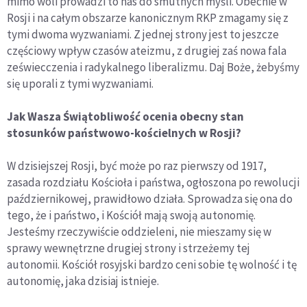
mimo woli prowadzi to nas do smutnych myśli. Obecnie w
Rosji i na całym obszarze kanonicznym RKP zmagamy się z
tymi dwoma wyzwaniami. Z jednej strony jest to jeszcze
częściowy wpływ czasów ateizmu, z drugiej zaś nowa fala
zeświecczenia i radykalnego liberalizmu. Daj Boże, żebyśmy
się uporali z tymi wyzwaniami.
Jak Wasza Świątobliwość ocenia obecny stan
stosunków państwowo-kościelnych w Rosji?
W dzisiejszej Rosji, być może po raz pierwszy od 1917,
zasada rozdziału Kościoła i państwa, ogłoszona po rewolucji
październikowej, prawidłowo działa. Sprowadza się ona do
tego, że i państwo, i Kościół mają swoją autonomię.
Jesteśmy rzeczywiście oddzieleni, nie mieszamy się w
sprawy wewnętrzne drugiej strony i strzeżemy tej
autonomii. Kościół rosyjski bardzo ceni sobie tę wolność i tę
autonomię, jaka dzisiaj istnieje.