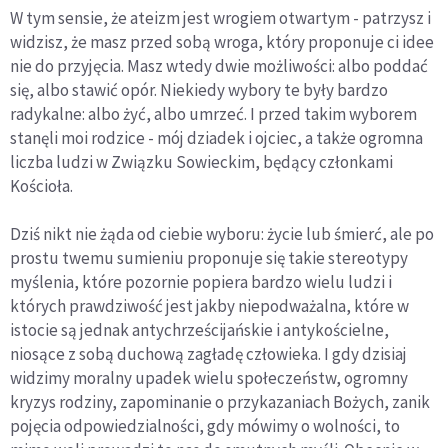
W tym sensie, że ateizm jest wrogiem otwartym - patrzysz i
widzisz, że masz przed sobą wroga, który proponuje ci idee
nie do przyjęcia. Masz wtedy dwie możliwości: albo poddać
się, albo stawić opór. Niekiedy wybory te były bardzo
radykalne: albo żyć, albo umrzeć. I przed takim wyborem
stanęli moi rodzice - mój dziadek i ojciec, a także ogromna
liczba ludzi w Związku Sowieckim, będący członkami
Kościoła.
Dziś nikt nie żąda od ciebie wyboru: życie lub śmierć, ale po
prostu twemu sumieniu proponuje się takie stereotypy
myślenia, które pozornie popiera bardzo wielu ludzi i
których prawdziwość jest jakby niepodważalna, które w
istocie są jednak antychrześcijańskie i antykościelne,
niosące z sobą duchową zagładę człowieka. I gdy dzisiaj
widzimy moralny upadek wielu społeczeństw, ogromny
kryzys rodziny, zapominanie o przykazaniach Bożych, zanik
pojęcia odpowiedzialności, gdy mówimy o wolności, to