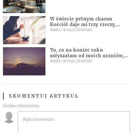
W świecie pełnym chaosu
Kościół daje mi trzy rzeczy,
których wszystkim dziś bardzo
WIARA I SPOŁECZEŃSTWO
brakuje
To, co na koniec roku
usłyszałam od moich uczniów,
idealnie tłumaczy nową
WIARA I SPOŁECZEŃSTWO
encyklikę Leona XIV
SKOMENTUJ ARTYKUŁ
Groźba relatywizmu