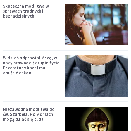
Skuteczna modlitwa w
sprawach trudnych i
beznadziejnych
W dzień odprawiał Mszę, w
nocy prowadził drugie życie.
Przełożony kazał mu
opuścić zakon
Niezawodna modlitwa do
św. Szarbela. Po 9 dniach
mogą dziać się cuda