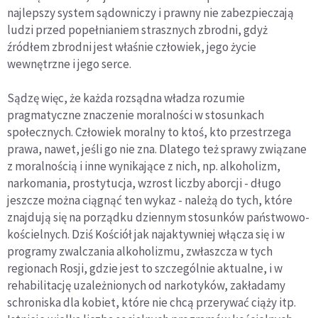
najlepszy system sądowniczy i prawny nie zabezpieczają
ludzi przed popełnianiem strasznych zbrodni, gdyż
źródłem zbrodni jest właśnie człowiek, jego życie
wewnętrzne i jego serce.
Sądzę więc, że każda rozsądna władza rozumie
pragmatyczne znaczenie moralności w stosunkach
społecznych. Człowiek moralny to ktoś, kto przestrzega
prawa, nawet, jeśli go nie zna. Dlatego też sprawy związane
z moralnością i inne wynikające z nich, np. alkoholizm,
narkomania, prostytucja, wzrost liczby aborcji - długo
jeszcze można ciągnąć ten wykaz - należą do tych, które
znajdują się na porządku dziennym stosunków państwowo-
kościelnych. Dziś Kościół jak najaktywniej włącza się i w
programy zwalczania alkoholizmu, zwłaszcza w tych
regionach Rosji, gdzie jest to szczególnie aktualne, i w
rehabilitację uzależnionych od narkotyków, zakładamy
schroniska dla kobiet, które nie chcą przerywać ciąży itp.