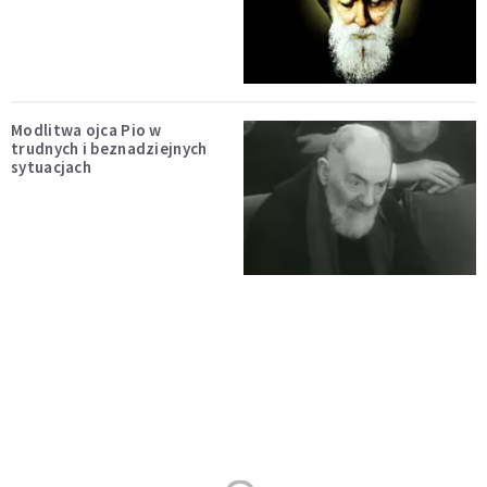
Modlitwa ojca Pio w
trudnych i beznadziejnych
sytuacjach