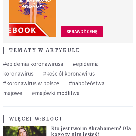
SPRAWDŹ CENĘ
TEMATY W ARTYKULE
#epidemia koronawirusa
#epidemia
koronawirus
#kościół koronawirus
#koronawirus w polsce
#nabożeństwa
majowe
#majówki modlitwa
WIĘCEJ W:
BLOGI
Kto jest twoim Abrahamem? Dla
kogo ty nim jesteś?