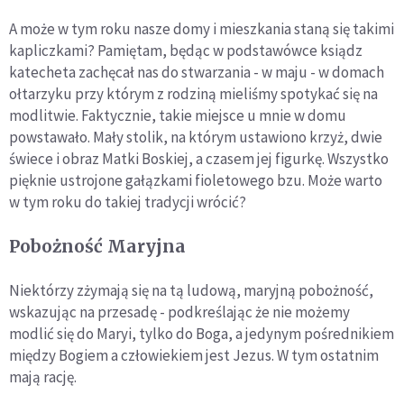
A może w tym roku nasze domy i mieszkania staną się takimi
kapliczkami? Pamiętam, będąc w podstawówce ksiądz
katecheta zachęcał nas do stwarzania - w maju - w domach
ołtarzyku przy którym z rodziną mieliśmy spotykać się na
modlitwie. Faktycznie, takie miejsce u mnie w domu
powstawało. Mały stolik, na którym ustawiono krzyż, dwie
świece i obraz Matki Boskiej, a czasem jej figurkę. Wszystko
pięknie ustrojone gałązkami fioletowego bzu. Może warto
w tym roku do takiej tradycji wrócić?
Pobożność Maryjna
Niektórzy zżymają się na tą ludową, maryjną pobożność,
wskazując na przesadę - podkreślając że nie możemy
modlić się do Maryi, tylko do Boga, a jedynym pośrednikiem
między Bogiem a człowiekiem jest Jezus. W tym ostatnim
mają rację.