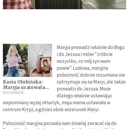
Maryja prowadzi właśnie do Boga
i do Jezusa i mówi "zróbcie
wszystko, co mój syn wam
powie". Ludowa, maryjna
pobożność dobrze rozumiana nie
zatrzymuje się na Maryi, ale także
Kasia Olubińska:
Maryja uratowała
prowadzi do Jezusa. Może
mojego brata
DUCHOWOŚĆ
dlatego właśnie ustawiając
wspomniany wyżej ołtarzyk, moja mama ustawiała w
centrum Krzyż, a gdzieś obok wizerunek Maryi.
Pobożność maryjna pozwala nam śmielej zwracać się do