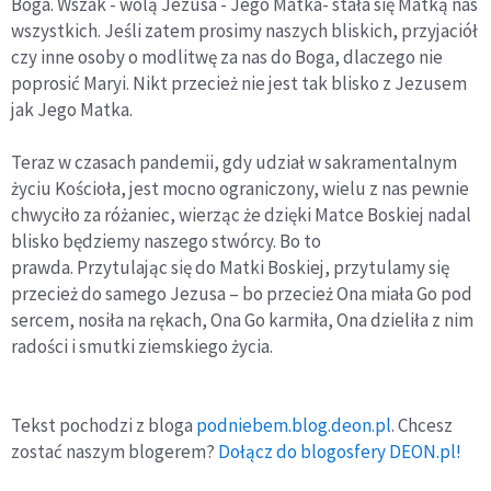
Boga. Wszak - wolą Jezusa - Jego Matka- stała się Matką nas
wszystkich. Jeśli zatem prosimy naszych bliskich, przyjaciół
czy inne osoby o modlitwę za nas do Boga, dlaczego nie
poprosić Maryi. Nikt przecież nie jest tak blisko z Jezusem
jak Jego Matka.
Teraz w czasach pandemii, gdy udział w sakramentalnym
życiu Kościoła, jest mocno ograniczony, wielu z nas pewnie
chwyciło za różaniec, wierząc że dzięki Matce Boskiej nadal
blisko będziemy naszego stwórcy. Bo to
prawda. Przytulając się do Matki Boskiej, przytulamy się
przecież do samego Jezusa – bo przecież Ona miała Go pod
sercem, nosiła na rękach, Ona Go karmiła, Ona dzieliła z nim
radości i smutki ziemskiego życia.
Tekst pochodzi z bloga
podniebem.blog.deon.pl
. Chcesz
zostać naszym blogerem?
Dołącz do blogosfery DEON.pl!