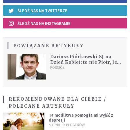
ŚLEDŹ NAS NA TWITTERZE
ŚLEDŹ NAS NA INSTAGRAMIE
POWIĄZANE ARTYKUŁY
Dariusz Piórkowski SJ na
Dzień Kobiet: to nie Piotr, lecz
Maryja jest obrazem całego
KOŚCIÓŁ
Kościoła
REKOMENDOWANE DLA CIEBIE /
POLECANE ARTYKUŁY
Ta modlitwa pomogła mi wyjść z
depresji
ARTYKUŁY BLOGERÓW