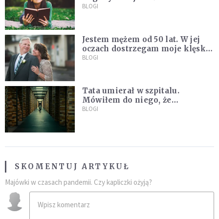
BLOGI
Jestem mężem od 50 lat. W jej
oczach dostrzegam moje klęski i
zwycięstwa
BLOGI
Tata umierał w szpitalu.
Mówiłem do niego, że
pozwalam mu odejść, żeby się
BLOGI
już o nas nie martwił
SKOMENTUJ ARTYKUŁ
Majówki w czasach pandemii. Czy kapliczki ożyją?