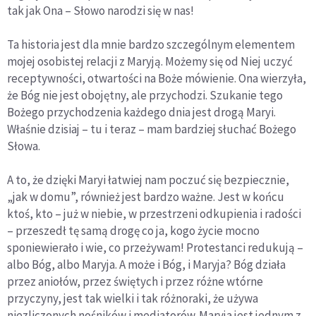
tak jak Ona – Słowo narodzi się w nas!
Ta historia jest dla mnie bardzo szczególnym elementem
mojej osobistej relacji z Maryją. Możemy się od Niej uczyć
receptywności, otwartości na Boże mówienie. Ona wierzyła,
że Bóg nie jest obojętny, ale przychodzi. Szukanie tego
Bożego przychodzenia każdego dnia jest drogą Maryi.
Właśnie dzisiaj – tu i teraz – mam bardziej słuchać Bożego
Słowa.
A to, że dzięki Maryi łatwiej nam poczuć się bezpiecznie,
„jak w domu”, również jest bardzo ważne. Jest w końcu
ktoś, kto – już w niebie, w przestrzeni odkupienia i radości
– przeszedł tę samą drogę co ja, kogo życie mocno
sponiewierało i wie, co przeżywam! Protestanci redukują –
albo Bóg, albo Maryja. A może i Bóg, i Maryja? Bóg działa
przez aniołów, przez świętych i przez różne wtórne
przyczyny, jest tak wielki i tak różnoraki, że używa
niezliczonych nośników i mediatorów. Maryja jest jednym z