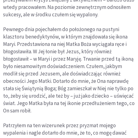
wtedy pracowałem. Na poziomie zewnętrznym odnosiłem
sukcesy, ale w środku czułem się wypalony.
Pewnego dnia pojechałem do położonego na pustyni
klasztoru benedyktynów, w którym znajdowała się ikona
Maryi. Przedstawiona na niej Matka Boża wyciągała ręce i
błogosławiła. W Jej łonie był Jezus, który również
błogosławił – w Maryi i przez Maryję. Trwanie przed tą ikoną
było niesamowitym doświadczeniem. Czułem, jakbym
modlił się przed Jezusem, ale doświadczając również
obecności Jego Matki. Dotarło do mnie, że Ona naprawdę
stała się Świątynią Boga; Bóg zamieszkał w Niej nie tylko po
to, żeby się urodzić, ale też by – już jako dziecko – uświęcać
świat. Jego Matka była na tej ikonie przedłużeniem tego, co
On sam robił.
Patrzyłem na ten wizerunek przez pryzmat mojego
wypalenia i nagle dotarło do mnie, że to, co mogę dawać