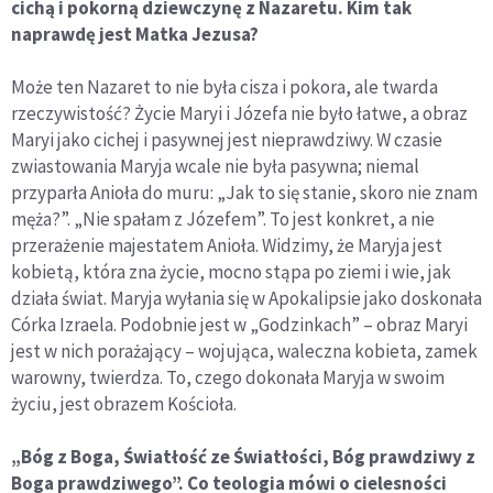
cichą i pokorną dziewczynę z Nazaretu. Kim tak
naprawdę jest Matka Jezusa?
Może ten Nazaret to nie była cisza i pokora, ale twarda
rzeczywistość? Życie Maryi i Józefa nie było łatwe, a obraz
Maryi jako cichej i pasywnej jest nieprawdziwy. W czasie
zwiastowania Maryja wcale nie była pasywna; niemal
przyparła Anioła do muru: „Jak to się stanie, skoro nie znam
męża?”. „Nie spałam z Józefem”. To jest konkret, a nie
przerażenie majestatem Anioła. Widzimy, że Maryja jest
kobietą, która zna życie, mocno stąpa po ziemi i wie, jak
działa świat. Maryja wyłania się w Apokalipsie jako doskonała
Córka Izraela. Podobnie jest w „Godzinkach” – obraz Maryi
jest w nich porażający – wojująca, waleczna kobieta, zamek
warowny, twierdza. To, czego dokonała Maryja w swoim
życiu, jest obrazem Kościoła.
„B
ó
g z Boga, Światłość ze Światłoś
ci, B
ó
g prawdziwy z
Boga prawdziwego”. Co teologia m
ó
wi o cielesności