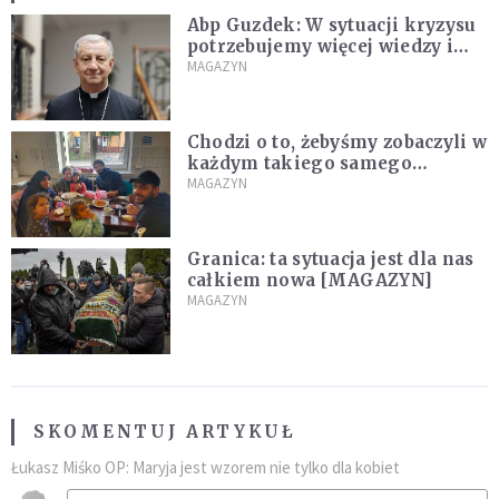
Abp Guzdek: W sytuacji kryzysu
potrzebujemy więcej wiedzy i
rozumu niż emocji [WYWIAD]
MAGAZYN
Chodzi o to, żebyśmy zobaczyli w
każdym takiego samego
człowieka [WYWIAD]
MAGAZYN
Granica: ta sytuacja jest dla nas
całkiem nowa [MAGAZYN]
MAGAZYN
SKOMENTUJ ARTYKUŁ
Łukasz Miśko OP: Maryja jest wzorem nie tylko dla kobiet