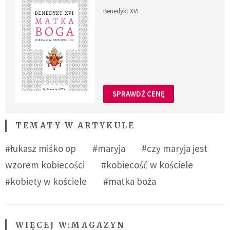
Benedykt XVI
SPRAWDŹ CENĘ
TEMATY W ARTYKULE
#łukasz miśko op
#maryja
#czy maryja jest
wzorem kobiecości
#kobiecość w kościele
#kobiety w kościele
#matka boża
WIĘCEJ W:
MAGAZYN