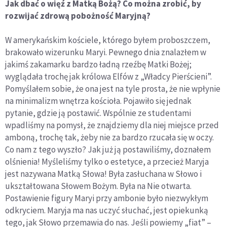
Jak dbać o więź z Matką Bożą? Co można zrobić, by
rozwijać zdrową pobożność Maryjną?
W amerykańskim kościele, którego byłem proboszczem,
brakowało wizerunku Maryi. Pewnego dnia znalazłem w
jakimś zakamarku bardzo ładną rzeźbę Matki Bożej;
wyglądała trochę jak królowa Elfów z „Władcy Pierścieni”.
Pomyślałem sobie, że ona jest na tyle prosta, że nie wpłynie
na minimalizm wnętrza kościoła. Pojawiło się jednak
pytanie, gdzie ją postawić. Wspólnie ze studentami
wpadliśmy na pomysł, że znajdziemy dla niej miejsce przed
amboną, trochę tak, żeby nie za bardzo rzucała się w oczy.
Co nam z tego wyszło? Jak już ją postawiliśmy, doznałem
olśnienia! Myśleliśmy tylko o estetyce, a przecież Maryja
jest nazywana Matką Słowa! Była zasłuchana w Słowo i
ukształtowana Słowem Bożym. Była na Nie otwarta.
Postawienie figury Maryi przy ambonie było niezwykłym
odkryciem. Maryja ma nas uczyć słuchać, jest opiekunką
tego, jak Słowo przemawia do nas. Jeśli powiemy „fiat” –