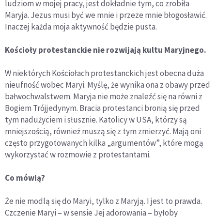
ludziom w mojej pracy, jest dokładnie tym, co zrobiła
Maryja. Jezus musi być we mnie i przeze mnie błogosławić.
Inaczej każda moja aktywność będzie pusta.
Koś
cio
ły protestanckie nie rozwijają kultu Maryjnego.
W niektórych Kościołach protestanckich jest obecna duża
nieufność wobec Maryi. Myślę, że wynika ona z obawy przed
bałwochwalstwem. Maryja nie może znaleźć się na równi z
Bogiem Trójjedynym. Bracia protestanci bronią się przed
tym nadużyciem i słusznie. Katolicy w USA, którzy są
mniejszością, również muszą się z tym zmierzyć. Mają oni
często przygotowanych kilka „argumentów”, które mogą
wykorzystać w rozmowie z protestantami.
Co m
ó
wią?
Że nie modlą się do Maryi, tylko z Maryją. I jest to prawda.
Czczenie Maryi – w sensie Jej adorowania – byłoby