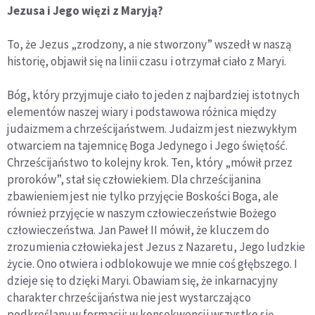
Jezusa i Jego więzi z Maryją?
To, że Jezus „zrodzony, a nie stworzony” wszedł w naszą
historię, objawił się na linii czasu i otrzymał ciało z Maryi.
Bóg, który przyjmuje ciało to jeden z najbardziej istotnych
elementów naszej wiary i podstawowa różnica między
judaizmem a chrześcijaństwem. Judaizm jest niezwykłym
otwarciem na tajemnicę Boga Jedynego i Jego świętość.
Chrześcijaństwo to kolejny krok. Ten, który „mówił przez
proroków”, stał się człowiekiem. Dla chrześcijanina
zbawieniem jest nie tylko przyjęcie Boskości Boga, ale
również przyjęcie w naszym człowieczeństwie Bożego
człowieczeństwa. Jan Paweł II mówił, że kluczem do
zrozumienia człowieka jest Jezus z Nazaretu, Jego ludzkie
życie. Ono otwiera i odblokowuje we mnie coś głębszego. I
dzieje się to dzięki Maryi. Obawiam się, że inkarnacyjny
charakter chrześcijaństwa nie jest wystarczająco
podkreślany w formacji; w konsekwencji wszystko się