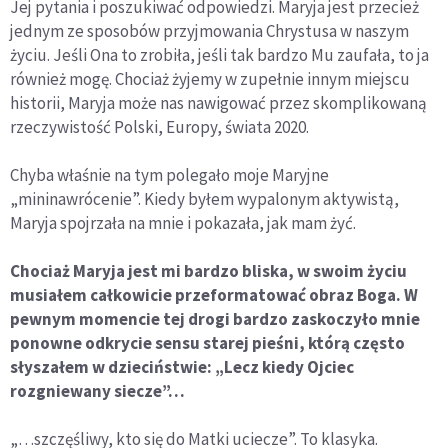
Jej pytania i poszukiwać odpowiedzi. Maryja jest przecież
jednym ze sposobów przyjmowania Chrystusa w naszym
życiu. Jeśli Ona to zrobiła, jeśli tak bardzo Mu zaufała, to ja
również mogę. Chociaż żyjemy w zupełnie innym miejscu
historii, Maryja może nas nawigować przez skomplikowaną
rzeczywistość Polski, Europy, świata 2020.
Chyba właśnie na tym polegało moje Maryjne
„mininawrócenie”. Kiedy byłem wypalonym aktywistą,
Maryja spojrzała na mnie i pokazała, jak mam żyć.
Chociaż Maryja jest mi bardzo bliska, w swoim życiu
musiał
em ca
łkowicie przeformatować obraz Boga. W
pewnym momencie tej drogi bardzo zaskoczyło mnie
ponowne odkrycie sensu starej pieśni, kt
ó
rą czę
sto
s
łyszałem w dzieciństwie: „Lecz kiedy Ojciec
rozgniewany siecze”…
„…szczęśliwy, kto się do Matki uciecze”. To klasyka.