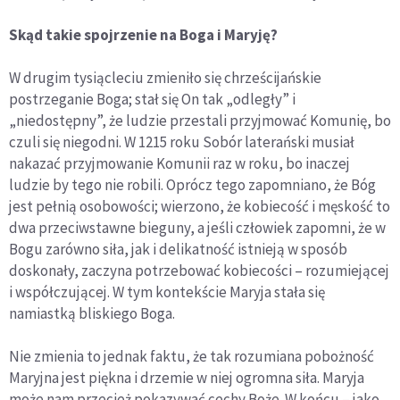
Sk
ąd takie spojrzenie na Boga i Maryję?
W drugim tysiącleciu zmieniło się chrześcijańskie
postrzeganie Boga; stał się On tak „odległy” i
„niedostępny”, że ludzie przestali przyjmować Komunię, bo
czuli się niegodni. W 1215 roku Sobór laterański musiał
nakazać przyjmowanie Komunii raz w roku, bo inaczej
ludzie by tego nie robili. Oprócz tego zapomniano, że Bóg
jest pełnią osobowości; wierzono, że kobiecość i męskość to
dwa przeciwstawne bieguny, a jeśli człowiek zapomni, że w
Bogu zarówno siła, jak i delikatność istnieją w sposób
doskonały, zaczyna potrzebować kobiecości – rozumiejącej
i współczującej. W tym kontekście Maryja stała się
namiastką bliskiego Boga.
Nie zmienia to jednak faktu, że tak rozumiana pobożność
Maryjna jest piękna i drzemie w niej ogromna siła. Maryja
może nam przecież pokazywać cechy Boże. W końcu – jako