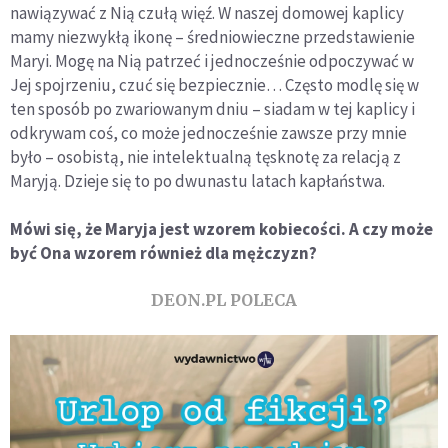
nawiązywać z Nią czułą więź. W naszej domowej kaplicy
mamy niezwykłą ikonę – średniowieczne przedstawienie
Maryi. Mogę na Nią patrzeć i jednocześnie odpoczywać w
Jej spojrzeniu, czuć się bezpiecznie… Często modlę się w
ten sposób po zwariowanym dniu – siadam w tej kaplicy i
odkrywam coś, co może jednocześnie zawsze przy mnie
było – osobistą, nie intelektualną tęsknotę za relacją z
Maryją. Dzieje się to po dwunastu latach kapłaństwa.
M
ó
wi się, że Maryja jest wzorem kobiecości. A czy może
być Ona wzorem r
ó
wnież dla mężczyzn?
DEON.PL POLECA