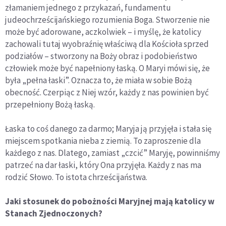
złamaniem jednego z przykazań, fundamentu
judeochrześcijańskiego rozumienia Boga. Stworzenie nie
może być adorowane, aczkolwiek – i myślę, że katolicy
zachowali tutaj wyobraźnię właściwą dla Kościoła sprzed
podziałów – stworzony na Boży obraz i podobieństwo
człowiek może być napełniony łaską. O Maryi mówi się, że
była „pełna łaski”. Oznacza to, że miała w sobie Bożą
obecność. Czerpiąc z Niej wzór, każdy z nas powinien być
przepełniony Bożą łaską.
Łaska to coś danego za darmo; Maryja ją przyjęła i stała się
miejscem spotkania nieba z ziemią. To zaproszenie dla
każdego z nas. Dlatego, zamiast „czcić” Maryję, powinniśmy
patrzeć na dar łaski, który Ona przyjęła. Każdy z nas ma
rodzić Słowo. To istota chrześcijaństwa.
Jaki stosunek do pobożności Maryjnej mają katolicy w
Stanach Zjednoczonych?