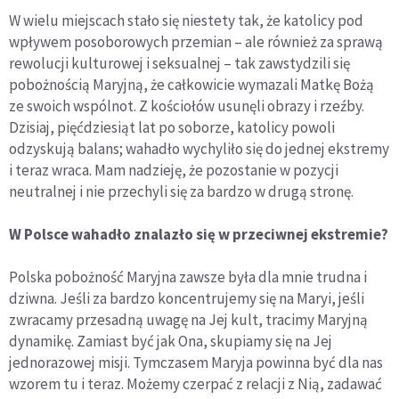
W wielu miejscach stało się niestety tak, że katolicy pod
wpływem posoborowych przemian – ale również za sprawą
rewolucji kulturowej i seksualnej – tak zawstydzili się
pobożnością Maryjną, że całkowicie wymazali Matkę Bożą
ze swoich wspólnot. Z kościołów usunęli obrazy i rzeźby.
Dzisiaj, pięćdziesiąt lat po soborze, katolicy powoli
odzyskują balans; wahadło wychyliło się do jednej ekstremy
i teraz wraca. Mam nadzieję, że pozostanie w pozycji
neutralnej i nie przechyli się za bardzo w drugą stronę.
W Polsce wahadło znalazł
o si
ę w przeciwnej ekstremie?
Polska pobożność Maryjna zawsze była dla mnie trudna i
dziwna. Jeśli za bardzo koncentrujemy się na Maryi, jeśli
zwracamy przesadną uwagę na Jej kult, tracimy Maryjną
dynamikę. Zamiast być jak Ona, skupiamy się na Jej
jednorazowej misji. Tymczasem Maryja powinna być dla nas
wzorem tu i teraz. Możemy czerpać z relacji z Nią, zadawać