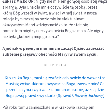
Łukasz Miśko OP:
Nigdy nie miałem gorącej osobistej więzi
z Maryją. Była Ona dla mnie oczywiście tą osobą, przez
którą Bóg wszedł w świat, a więc i w mój świat, a nasza
relacja była raczej na poziomie intelektualnym;
okazywałem Maryi wdzięczność za to, że stała się
pomostem między rzeczywistością Boga a moją. Ale nigdy
nie była „kobietą mojego serca”.
A jednak w pewnym momencie zaczął Ojciec zauważać
subtelne przejawy obecności Maryi w swoim życiu.
DEON.PL POLECA
Kto szuka Boga, musi się zwrócić całkowicie do wewnątrz.
Musi się wciąż ukierunkowywać na Boga, zawsze mieć Go
przed oczyma i wytrwale zapominać o sobie, aż znajdzie
Boga, swój prawdziwy skarb. (Sprawdź:
Rozwój duchowy
)
Pół roku temu zamieszkałem w Krakowie i zacząłem