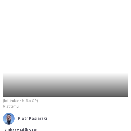
(fot. Łukasz Miśko OP)
6 lat temu
Piotr Kosiarski
Łukasz Miśko OP