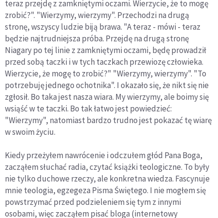
teraz przejdę z zamkniętymi oczami. Wierzycie, że to mogę
zrobić?". "Wierzymy, wierzymy". Przechodzi na drugą
stronę, wszyscy ludzie biją brawa. "A teraz - mówi - teraz
będzie najtrudniejsza próba. Przejdę na drugą stronę
Niagary po tej linie z zamkniętymi oczami, będę prowadził
przed sobą taczki i w tych taczkach przewiozę człowieka.
Wierzycie, że mogę to zrobić?" "Wierzymy, wierzymy". "To
potrzebuję jednego ochotnika". I okazało się, że nikt się nie
zgłosił. Bo taka jest nasza wiara. My wierzymy, ale boimy się
wsiąść w te taczki. Bo tak łatwo jest powiedzieć:
"Wierzymy", natomiast bardzo trudno jest pokazać tę wiarę
w swoim życiu.
Kiedy przeżyłem nawrócenie i odczułem głód Pana Boga,
zacząłem słuchać radia, czytać książki teologiczne. To były
nie tylko duchowe rzeczy, ale konkretna wiedza. Fascynuje
mnie teologia, egzegeza Pisma Świętego. I nie mogłem się
powstrzymać przed podzieleniem się tym z innymi
osobami, więc zacząłem pisać bloga (internetowy