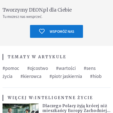
Tworzymy DEON.pl dla Ciebie
Tu możesz nas wesprzeć.
WSPOMÓŻ NAS
TEMATY W ARTYKULE
#pomoc
#ojcostwo
#wartości
#sens
życia
#kierowca
#piotr jaskiernia
#hiob
WIĘCEJ W:
INTELIGENTNE ŻYCIE
Dlaczego Polacy żyją krócej niż
mieszkańcy Europy Zachodniej?