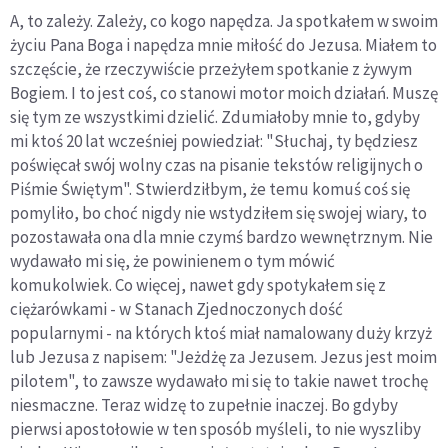
A, to zależy. Zależy, co kogo napędza. Ja spotkałem w swoim
życiu Pana Boga i napędza mnie miłość do Jezusa. Miałem to
szczęście, że rzeczywiście przeżyłem spotkanie z żywym
Bogiem. I to jest coś, co stanowi motor moich działań. Muszę
się tym ze wszystkimi dzielić. Zdumiałoby mnie to, gdyby
mi ktoś 20 lat wcześniej powiedział: "Słuchaj, ty będziesz
poświęcał swój wolny czas na pisanie tekstów religijnych o
Piśmie Świętym". Stwierdziłbym, że temu komuś coś się
pomyliło, bo choć nigdy nie wstydziłem się swojej wiary, to
pozostawała ona dla mnie czymś bardzo wewnętrznym. Nie
wydawało mi się, że powinienem o tym mówić
komukolwiek. Co więcej, nawet gdy spotykałem się z
ciężarówkami - w Stanach Zjednoczonych dość
popularnymi - na których ktoś miał namalowany duży krzyż
lub Jezusa z napisem: "Jeżdżę za Jezusem. Jezus jest moim
pilotem", to zawsze wydawało mi się to takie nawet trochę
niesmaczne. Teraz widzę to zupełnie inaczej. Bo gdyby
pierwsi apostołowie w ten sposób myśleli, to nie wyszliby