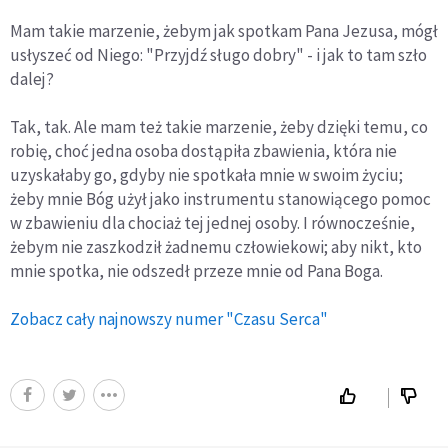
Mam takie marzenie, żebym jak spotkam Pana Jezusa, mógł
usłyszeć od Niego: "Przyjdź sługo dobry" - i jak to tam szło
dalej?
Tak, tak. Ale mam też takie marzenie, żeby dzięki temu, co
robię, choć jedna osoba dostąpiła zbawienia, która nie
uzyskałaby go, gdyby nie spotkała mnie w swoim życiu;
żeby mnie Bóg użył jako instrumentu stanowiącego pomoc
w zbawieniu dla chociaż tej jednej osoby. I równocześnie,
żebym nie zaszkodził żadnemu człowiekowi; aby nikt, kto
mnie spotka, nie odszedł przeze mnie od Pana Boga.
Zobacz cały najnowszy numer "Czasu Serca"