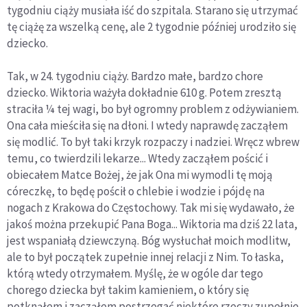
tygodniu ciąży musiała iść do szpitala. Starano się utrzymać
tę ciążę za wszelką cenę, ale 2 tygodnie później urodziło się
dziecko.
Tak, w 24. tygodniu ciąży. Bardzo małe, bardzo chore
dziecko. Wiktoria ważyła dokładnie 610 g. Potem zresztą
straciła ¼ tej wagi, bo był ogromny problem z odżywianiem.
Ona cała mieściła się na dłoni. I wtedy naprawdę zacząłem
się modlić. To był taki krzyk rozpaczy i nadziei. Wręcz wbrew
temu, co twierdzili lekarze... Wtedy zacząłem pościć i
obiecałem Matce Bożej, że jak Ona mi wymodli tę moją
córeczkę, to będę pościł o chlebie i wodzie i pójdę na
nogach z Krakowa do Częstochowy. Tak mi się wydawało, że
jakoś można przekupić Pana Boga... Wiktoria ma dziś 22 lata,
jest wspaniałą dziewczyną. Bóg wysłuchał moich modlitw,
ale to był początek zupełnie innej relacji z Nim. To łaska,
którą wtedy otrzymałem. Myślę, że w ogóle dar tego
chorego dziecka był takim kamieniem, o który się
potknąłem i zacząłem postrzegać niektóre rzeczy zupełnie