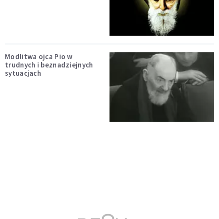
Modlitwa ojca Pio w
trudnych i beznadziejnych
sytuacjach