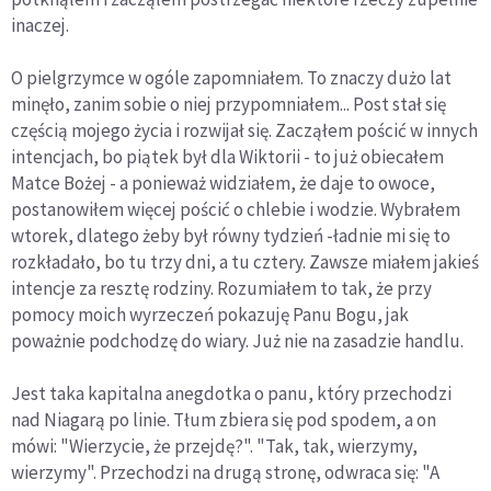
inaczej.
O pielgrzymce w ogóle zapomniałem. To znaczy dużo lat
minęło, zanim sobie o niej przypomniałem... Post stał się
częścią mojego życia i rozwijał się. Zacząłem pościć w innych
intencjach, bo piątek był dla Wiktorii - to już obiecałem
Matce Bożej - a ponieważ widziałem, że daje to owoce,
postanowiłem więcej pościć o chlebie i wodzie. Wybrałem
wtorek, dlatego żeby był równy tydzień -ładnie mi się to
rozkładało, bo tu trzy dni, a tu cztery. Zawsze miałem jakieś
intencje za resztę rodziny. Rozumiałem to tak, że przy
pomocy moich wyrzeczeń pokazuję Panu Bogu, jak
poważnie podchodzę do wiary. Już nie na zasadzie handlu.
Jest taka kapitalna anegdotka o panu, który przechodzi
nad Niagarą po linie. Tłum zbiera się pod spodem, a on
mówi: "Wierzycie, że przejdę?". "Tak, tak, wierzymy,
wierzymy". Przechodzi na drugą stronę, odwraca się: "A