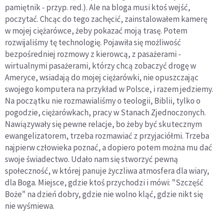
pamiętnik - przyp. red.). Ale na bloga musi ktoś wejść,
poczytać. Chcąc do tego zachęcić, zainstalowałem kamerę
w mojej ciężarówce, żeby pokazać moją trasę. Potem
rozwijaliśmy tę technologię. Pojawiła się możliwość
bezpośredniej rozmowy z kierowcą, z pasażerami -
wirtualnymi pasażerami, którzy chcą zobaczyć drogę w
Ameryce, wsiadają do mojej ciężarówki, nie opuszczając
swojego komputera na przykład w Polsce, i razem jedziemy.
Na początku nie rozmawialiśmy o teologii, Biblii, tylko o
pogodzie, ciężarówkach, pracy w Stanach Zjednoczonych.
Nawiązywały się pewne relacje, bo żeby być skutecznym
ewangelizatorem, trzeba rozmawiać z przyjaciółmi. Trzeba
najpierw człowieka poznać, a dopiero potem można mu dać
swoje świadectwo. Udało nam się stworzyć pewną
społeczność, w której panuje życzliwa atmosfera dla wiary,
dla Boga. Miejsce, gdzie ktoś przychodzi i mówi: "Szczęść
Boże" na dzień dobry, gdzie nie wolno kląć, gdzie nikt się
nie wyśmiewa.