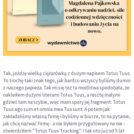
Tak, jeżdżę wielką ciężarówką z dużym napisem Totus Tuus.
To trochę taki znak tego, jak bardzo wszyscy byliśmy dumni
z naszego papieża. Tak mi się też ta modlitwa spodobała, że
nakleiłem dużymi literami Totus Tuus, a resztę małymi
gdzieś tam na szybie, więc mam spory jej fragment: Totus
Tuus ego sum et omnia mea Tua sunt. A potem jak
zakładaliśmy własną firmę i byliśmy w biurze, to na pytanie,
jak chcę nazwać firmę - a nie byłem przygotowany na nie -
stwierdziłem "Totus Tuus Trucking". I tak oto już od 5 lat