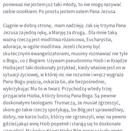
ponieważ nie jestem już taki młody, to nie mogę nazywać
siebie osiołkiem. Po prostu jestem osłem Pana Jezusa.
Ciągnie w dobrą stronę... mam nadzieję. Jak się trzyma Pana
Jezusa za jedną rękę, a Maryję za drugą... Dla mnie taką
ważną rzeczą jest modlitwa różańcowa, Eucharystia,
adoracja, w ogóle modlitwa. Jeżeli chcemy być
skutecznymi ewangelizatorami, musimy rozmawiać nie tyle
o Bogu, co z Bogiem. Używam pseudonimu Hiob i w Księdze
Hioba jest taki doskonały przykład, kiedy właśnie jest on w
sytuacji życiowej, w której nic nie rozumie i wręcz wygraża
Panu Bogu pięścią, oskarża Go, ale bezpośrednio,
wykrzykując Mu to w twarz. Przychodzą wtedy trzej
przyjaciele Hioba, którzy bronią Pana Boga. Są pewnie
doskonałymi teologami. Tłumaczą, że musiał zgrzeszyć,
skoro go takie rzeczy spotykają, bo Bóg jest sprawiedliwy,
dobry, nie karze ludzi, którzy nie zgrzeszyli, więc na pewno
gdzieś jakąś winę Hiob popełnił i starają się to doskonale
uzasadnić. Na końcu Księgi Hioba Bóg zwraca się do niego: