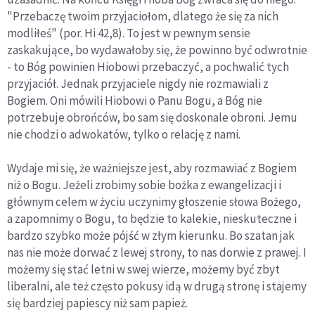
"Przebaczę twoim przyjaciołom, dlatego że się za nich
modliłeś" (por. Hi 42,8). To jest w pewnym sensie
zaskakujące, bo wydawałoby się, że powinno być odwrotnie
- to Bóg powinien Hiobowi przebaczyć, a pochwalić tych
przyjaciół. Jednak przyjaciele nigdy nie rozmawiali z
Bogiem. Oni mówili Hiobowi o Panu Bogu, a Bóg nie
potrzebuje obrońców, bo sam się doskonale obroni. Jemu
nie chodzi o adwokatów, tylko o relację z nami.
Wydaje mi się, że ważniejsze jest, aby rozmawiać z Bogiem
niż o Bogu. Jeżeli zrobimy sobie bożka z ewangelizacji i
głównym celem w życiu uczynimy głoszenie słowa Bożego,
a zapomnimy o Bogu, to będzie to kalekie, nieskuteczne i
bardzo szybko może pójść w złym kierunku. Bo szatan jak
nas nie może dorwać z lewej strony, to nas dorwie z prawej. I
możemy się stać letni w swej wierze, możemy być zbyt
liberalni, ale też często pokusy idą w drugą stronę i stajemy
się bardziej papiescy niż sam papież.