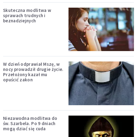
Skuteczna modlitwa w
sprawach trudnych i
beznadziejnych
W dzień odprawiał Mszę, w
nocy prowadził drugie życie.
Przełożony kazał mu
opuścić zakon
Niezawodna modlitwa do
św. Szarbela. Po 9 dniach
mogą dziać się cuda