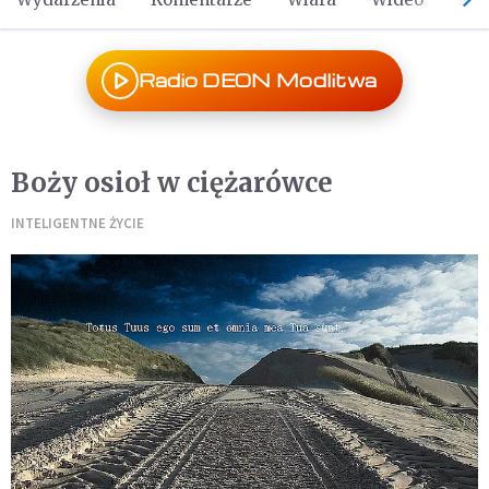
Radio DEON Modlitwa
Boży osioł w ciężarówce
INTELIGENTNE ŻYCIE