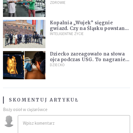
Ekspertka wskazuje główne
ZDROWIE
przyczyny
Kopalnia „Wujek” sięgnie
gwiazd. Czy na Śląsku powstanie
„Dolina Krzemowa”?
INTELIGENTNE ŻYCIE
Dziecko zareagowało na słowa
ojca podczas USG. To nagranie
podbija sieć
DZIECKO
SKOMENTUJ ARTYKUŁ
Boży osioł w ciężarówce