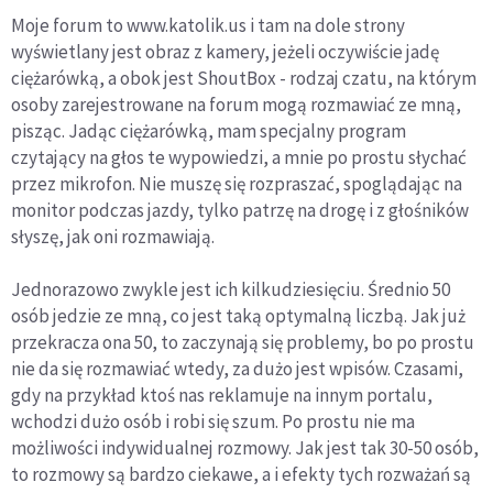
Moje forum to www.katolik.us i tam na dole strony
wyświetlany jest obraz z kamery, jeżeli oczywiście jadę
ciężarówką, a obok jest ShoutBox - rodzaj czatu, na którym
osoby zarejestrowane na forum mogą rozmawiać ze mną,
pisząc. Jadąc ciężarówką, mam specjalny program
czytający na głos te wypowiedzi, a mnie po prostu słychać
przez mikrofon. Nie muszę się rozpraszać, spoglądając na
monitor podczas jazdy, tylko patrzę na drogę i z głośników
słyszę, jak oni rozmawiają.
Jednorazowo zwykle jest ich kilkudziesięciu. Średnio 50
osób jedzie ze mną, co jest taką optymalną liczbą. Jak już
przekracza ona 50, to zaczynają się problemy, bo po prostu
nie da się rozmawiać wtedy, za dużo jest wpisów. Czasami,
gdy na przykład ktoś nas reklamuje na innym portalu,
wchodzi dużo osób i robi się szum. Po prostu nie ma
możliwości indywidualnej rozmowy. Jak jest tak 30-50 osób,
to rozmowy są bardzo ciekawe, a i efekty tych rozważań są