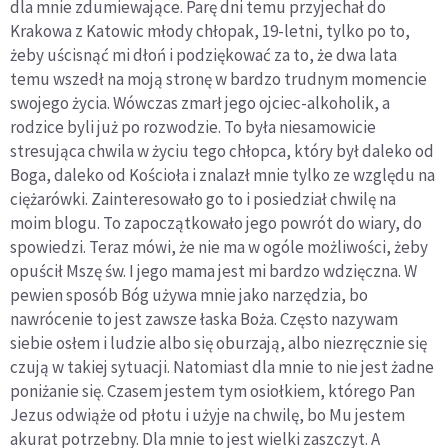
dla mnie zdumiewające. Parę dni temu przyjechał do
Krakowa z Katowic młody chłopak, 19-letni, tylko po to,
żeby uścisnąć mi dłoń i podziękować za to, że dwa lata
temu wszedł na moją stronę w bardzo trudnym momencie
swojego życia. Wówczas zmarł jego ojciec-alkoholik, a
rodzice byli już po rozwodzie. To była niesamowicie
stresująca chwila w życiu tego chłopca, który był daleko od
Boga, daleko od Kościoła i znalazł mnie tylko ze względu na
ciężarówki. Zainteresowało go to i posiedział chwilę na
moim blogu. To zapoczątkowało jego powrót do wiary, do
spowiedzi. Teraz mówi, że nie ma w ogóle możliwości, żeby
opuścił Mszę św. I jego mama jest mi bardzo wdzięczna. W
pewien sposób Bóg używa mnie jako narzędzia, bo
nawrócenie to jest zawsze łaska Boża. Często nazywam
siebie osłem i ludzie albo się oburzają, albo niezręcznie się
czują w takiej sytuacji. Natomiast dla mnie to nie jest żadne
poniżanie się. Czasem jestem tym osiołkiem, którego Pan
Jezus odwiąże od płotu i użyje na chwilę, bo Mu jestem
akurat potrzebny. Dla mnie to jest wielki zaszczyt. A