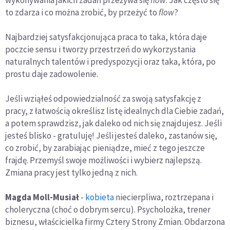
to zdarza i co można zrobić, by przeżyć to
flow
?
Najbardziej satysfakcjonująca praca to taka, która daje
poczcie sensu i tworzy przestrzeń do wykorzystania
naturalnych talentów i predyspozycji oraz taka, która, po
prostu daje zadowolenie.
Jeśli wziąłeś odpowiedzialność za swoją satysfakcję z
pracy, z łatwością określisz listę idealnych dla Ciebie zadań,
a potem sprawdzisz, jak daleko od nich się znajdujesz. Jeśli
jesteś blisko - gratuluję! Jeśli jesteś daleko, zastanów się,
co zrobić, by zarabiając pieniądze, mieć z tego jeszcze
frajdę. Przemyśl swoje możliwości i wybierz najlepszą.
Zmiana pracy jest tylko jedną z nich.
Magda Moll-Musiał
-
kobieta
niecierpliwa, roztrzepana i
choleryczna (choć o dobrym sercu). Psycholożka, trener
biznesu, właścicielka firmy Cztery Strony Zmian. Obdarzona