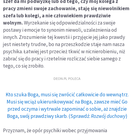
szef da mi podwyżkę lub od tego, czy mój kolega z
pracy zmieni swoje zachowanie, staję się niewolnikiem
szefa lub kolegi, a nie człowiekiem prawdziwie
wolnym.
Wyrzekanie się odpowiedzialności za swoje
postawy i emocje to synonim niewoli, uzależnienia od
innych. Zrozumienie tej kwestii i przyjęcie jej jako prawdy
jest niestety trudne, bo na przeszkodzie staje nam nasza
psychika. Łatwiej jest przecież tkwić w nicnierobieniu, niż
zabrać się do pracy i rzetelnie rozliczać siebie samego z
tego, co się zrobiło.
DEON.PL POLECA
Kto szuka Boga, musi się zwrócić całkowicie do wewnątrz.
Musi się wciąż ukierunkowywać na Boga, zawsze mieć Go
przed oczyma i wytrwale zapominać o sobie, aż znajdzie
Boga, swój prawdziwy skarb. (Sprawdź:
Rozwój duchowy
)
Przyznam, że opór psychiki wobec przyjmowania