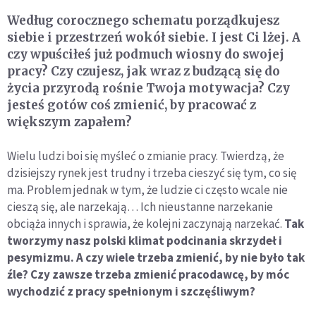
Według corocznego schematu porządkujesz
siebie i przestrzeń wokół siebie. I jest Ci lżej. A
czy wpuściłeś już podmuch wiosny do swojej
pracy? Czy czujesz, jak wraz z budzącą się do
życia przyrodą rośnie Twoja motywacja? Czy
jesteś gotów coś zmienić, by pracować z
większym zapałem?
Wielu ludzi boi się myśleć o zmianie pracy. Twierdzą, że
dzisiejszy rynek jest trudny i trzeba cieszyć się tym, co się
ma. Problem jednak w tym, że ludzie ci często wcale nie
cieszą się, ale narzekają… Ich nieustanne narzekanie
obciąża innych i sprawia, że kolejni zaczynają narzekać.
Tak
tworzymy nasz polski klimat podcinania skrzydeł i
pesymizmu. A czy wiele trzeba zmienić, by nie było tak
źle? Czy zawsze trzeba zmienić pracodawcę, by móc
wychodzić z pracy spełnionym i szczęśliwym?