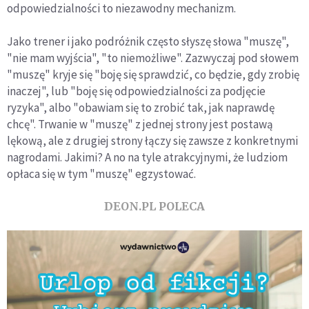
odpowiedzialności to niezawodny mechanizm.
Jako trener i jako podróżnik często słyszę słowa "muszę",
"nie mam wyjścia", "to niemożliwe". Zazwyczaj pod słowem
"muszę" kryje się "boję się sprawdzić, co będzie, gdy zrobię
inaczej", lub "boję się odpowiedzialności za podjęcie
ryzyka", albo "obawiam się to zrobić tak, jak naprawdę
chcę". Trwanie w "muszę" z jednej strony jest postawą
lękową, ale z drugiej strony łączy się zawsze z konkretnymi
nagrodami. Jakimi? A no na tyle atrakcyjnymi, że ludziom
opłaca się w tym "muszę" egzystować.
DEON.PL POLECA