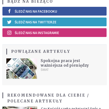
BĄDŹ NA BIEŻĄCO
ŚLEDŹ NAS NA FACEBOOKU
ŚLEDŹ NAS NA TWITTERZE
ŚLEDŹ NAS NA INSTAGRAMIE
POWIĄZANE ARTYKUŁY
Spokojna praca jest
ważniejsza od pieniędzy
ŚWIAT
REKOMENDOWANE DLA CIEBIE /
POLECANE ARTYKUŁY
Czy Kościół czeka pęknięcie? Spór o