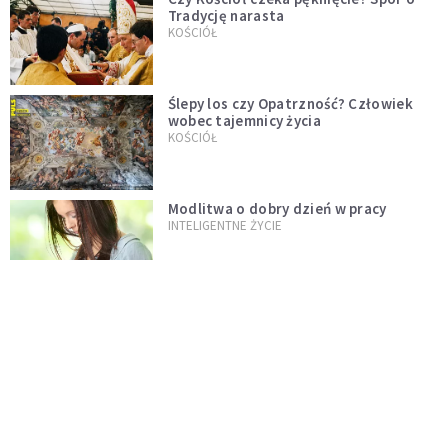
Tradycję narasta
KOŚCIÓŁ
Ślepy los czy Opatrzność? Człowiek
wobec tajemnicy życia
KOŚCIÓŁ
Modlitwa o dobry dzień w pracy
INTELIGENTNE ŻYCIE
Jak szybko opanować stres? Lekarz
zdradza prostą metodę, która działa
od razu
PSYCHOLOGIA NA CO DZIEŃ
Dlaczego w dzieciństwie czas płynął
wolniej? Psychologowie znają