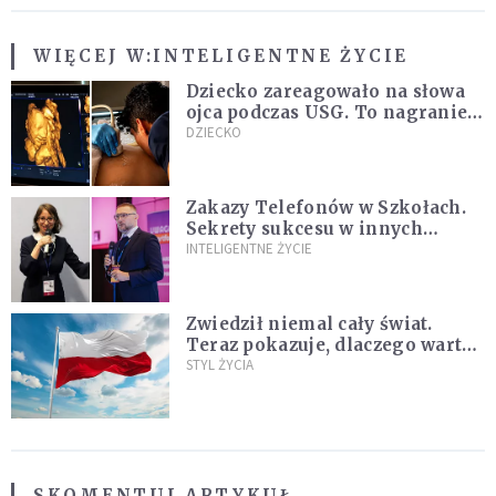
WIĘCEJ W:
INTELIGENTNE ŻYCIE
Dziecko zareagowało na słowa
ojca podczas USG. To nagranie
podbija sieć
DZIECKO
Zakazy Telefonów w Szkołach.
Sekrety sukcesu w innych
krajach, które nauczyciele i
INTELIGENTNE ŻYCIE
rodzice mogą wykorzystać
[WYWIAD]
Zwiedził niemal cały świat.
Teraz pokazuje, dlaczego warto
zakochać się w Polsce
STYL ŻYCIA
SKOMENTUJ ARTYKUŁ