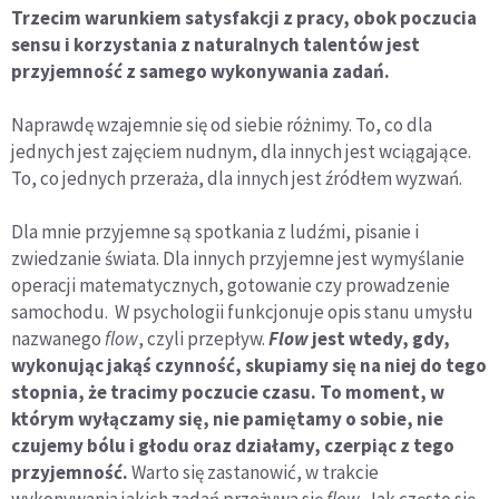
Trzecim warunkiem satysfakcji z pracy, obok poczucia
sensu i korzystania z naturalnych talentów jest
przyjemność z samego wykonywania zadań.
Naprawdę wzajemnie się od siebie różnimy. To, co dla
jednych jest zajęciem nudnym, dla innych jest wciągające.
To, co jednych przeraża, dla innych jest źródłem wyzwań.
Dla mnie przyjemne są spotkania z ludźmi, pisanie i
zwiedzanie świata. Dla innych przyjemne jest wymyślanie
operacji matematycznych, gotowanie czy prowadzenie
samochodu. W psychologii funkcjonuje opis stanu umysłu
nazwanego
flow
, czyli przepływ.
Flow
jest wtedy, gdy,
wykonując jakąś czynność, skupiamy się na niej do tego
stopnia, że tracimy poczucie czasu. To moment, w
którym wyłączamy się, nie pamiętamy o sobie, nie
czujemy bólu i głodu oraz działamy, czerpiąc z tego
przyjemność.
Warto się zastanowić, w trakcie
wykonywania jakich zadań przeżywa się
flow
. Jak często się