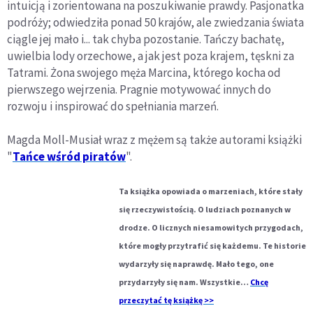
intuicją i zorientowana na poszukiwanie prawdy. Pasjonatka
podróży; odwiedziła ponad 50 krajów, ale zwiedzania świata
ciągle jej mało i... tak chyba pozostanie. Tańczy bachatę,
uwielbia lody orzechowe, a jak jest poza krajem, tęskni za
Tatrami. Żona swojego męża Marcina, którego kocha od
pierwszego wejrzenia. Pragnie motywować innych do
rozwoju i inspirować do spełniania marzeń.
Magda Moll-Musiał wraz z mężem są także autorami książki
"
Tańce wśród piratów
".
Ta książka opowiada o marzeniach, które stały
się rzeczywistością. O ludziach poznanych w
drodze. O licznych niesamowitych przygodach,
które mogły przytrafić się każdemu. Te historie
wydarzyły się naprawdę. Mało tego, one
przydarzyły się nam. Wszystkie…
Chcę
przeczytać tę książkę >>